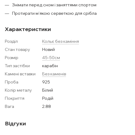
Знімати перед сном і заняттями спортом
Протирати м’якою серветкою для срібла
Характеристики
Розділ
Кольє без каміння
Стан товару
Новий
Розмір
45-50см
Тип застібки
карабін
Камені вставки
Без каменів
Проба
925
Колір металу
Білий
Покриття
Родій
Вага
2.88
Відгуки