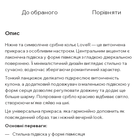
До обраного
Порівняти
Опис
Ніжне та символічне срібне кольє LoveR — це витончена
прикраса з особливим настроєм. Центральним акцентом є
лаконічна підвіска у формі півмісяця з гладкою дзеркальною
поверхнею. Її мінімалістичний дизайн виглядає стильно та
сучасно, водночас зберігаючи романтичний характер.
Тонкий ланцюжок делікатно підкреслює витонченість
кулона, а додатковий подовжувач із маленькою підвіскою у
формі серця дозволяє регулювати довжину та додає ще
більше шарму. Поліроване срібло красиво відбиває світло,
створюючи м’яке сяйво на шиї.
Це універсальна прикраса, яка гармонійно доповнить як
повсякденний образ, так і ніжний вечірній look.
Основні переваги:
Стильна підвіска у формі півмісяця