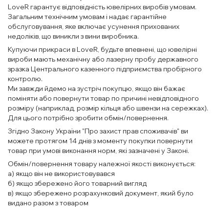
LoveR гарантує відповідність ювелірних виробів умовам.
Загальним технічним умовам і надає гарантійне
обслуговування, яке включає усунення прихованих
недоліків, що виникли з вини виробника.
Купуючи прикраси в LoveR, будьте впевнені, що ювелірні
вироби мають механічну або лазерну пробу державного
зразка Центрального казенного підприємства пробірного
контролю.
Ми завжди йдемо на зустріч покупцю, якщо він бажає
поміняти або повернути товар по причині невідповідного
розміру (наприклад, розмір кільця або швензи на сережках).
Для цього потрібно зробити обмін/повернення.
Згідно Закону України "Про захист прав споживачів" ви
можете протягом 14 днів з моменту покупки повернути
товар при умові виконання норм, які зазначені у Законі.
Обмін/повернення товару належної якості виконується:
а) якщо він не використовувався
б) якщо збережено його товарний вигляд
в) якщо збережено розрахунковий документ, який було
видано разом з товаром