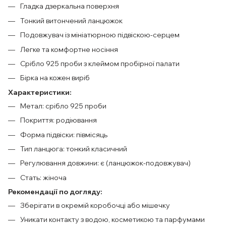
Гладка дзеркальна поверхня
Тонкий витончений ланцюжок
Подовжувач із мініатюрною підвіскою-серцем
Легке та комфортне носіння
Срібло 925 проби з клеймом пробірної палати
Бірка на кожен виріб
Характеристики:
Метал: срібло 925 проби
Покриття: родіювання
Форма підвіски: півмісяць
Тип ланцюга: тонкий класичний
Регулювання довжини: є (ланцюжок-подовжувач)
Стать: жіноча
Рекомендації по догляду:
Зберігати в окремій коробочці або мішечку
Уникати контакту з водою, косметикою та парфумами