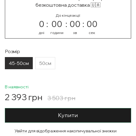
безкоштовна доставка 🇺🇦
До кінця акції
0
00
00
00
дні
години
хв
сек
Розмір
45-50см
50см
В наявності
2 393 грн
3 503 грн
Купити
Увійти
для відображення накопичувальної знижки
%