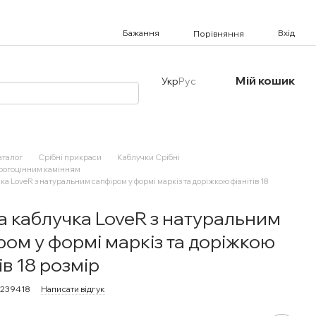
Бажання
Вхід
Порівняння
Мій кошик
Укр
Рус
аталог
Срібні прикраси
Каблучки Срібні
орогоцінним камінням
ка LoveR з натуральним сапфіром у формі маркіз та доріжкою фіанітів 18
а каблучка LoveR з натуральним
ром у формі маркіз та доріжкою
ів 18 розмір
0239418
Написати відгук