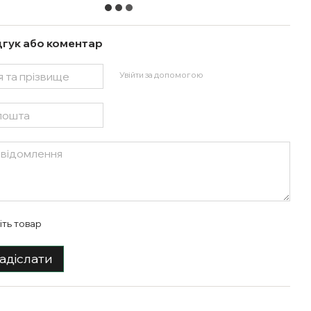
дгук або коментар
Увійти за допомогою
іть товар
адіслати