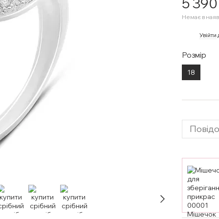
5 390
Немає в наяв
%
Увійти
Розмір
18
Повідо