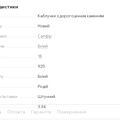
ристики
Каблучки з дорогоцінним камінням
у
Новий
авки
Сапфір
нів
Білий
18
925
лу
Білий
Родій
ю/вставки
Штучний
3.34
а
Оплата
Гарантія
Повернення