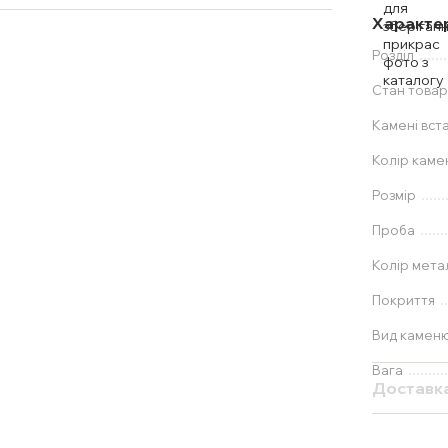
Характе
Розділ
Стан товар
Камені вст
Колір каме
Розмір
Проба
Колір мета
Покриття
Вид камен
Вага
Доставк