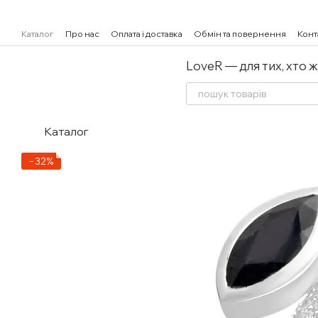
Перейти к основному контенту
Каталог
Про нас
Оплата і доставка
Обмін та повернення
Конт
LoveR — для тих, хто 
Каталог
−32%