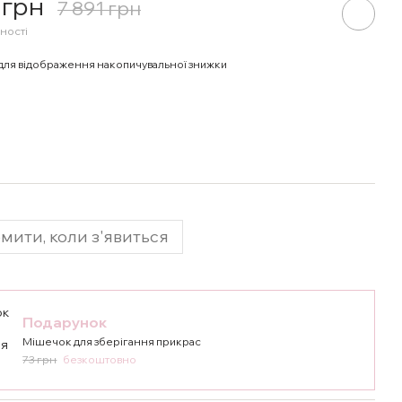
 грн
7 891 грн
ності
для відображення накопичувальної знижки
мити, коли з'явиться
Подарунок
Мішечок для зберігання прикрас
73 грн
безкоштовно