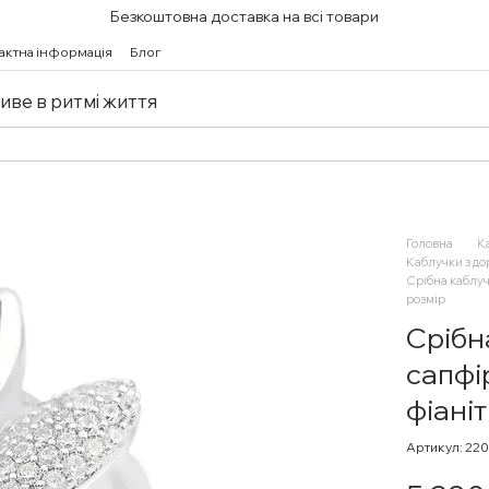
Безкоштовна доставка на всі товари
актна інформація
Блог
живе в ритмі життя
Головна
К
Каблучки з д
Срібна каблуч
розмір
Срібн
сапфі
фіаніт
Артикул: 22