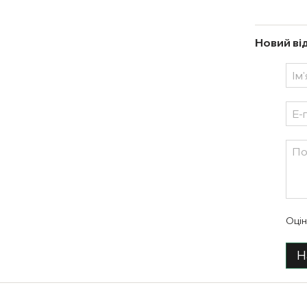
Новий ві
Оцін
Н