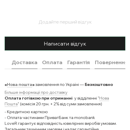
Додайте перший відгук
Написати відгук
Доставка
Оплата
Гарантія
Повернення
«
Нова пошта
»
замовлення по Україні —
Безкоштовно
Більше інформації про доставку
Оплата готівкою при отриманні
у відділенні "
Нова
Пошта
" (комісія 20 грн. + 2% від суми замовлення)
- Кредитною карткою
- Оплата частинами ПриватБанк та monobank
LoveR гарантує відповідність ювелірних виробів умовам.
Загальним технічним умовам і надає гарантійне