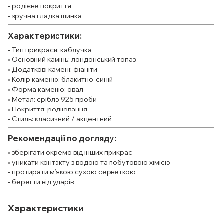
• родієве покриття
• зручна гладка шинка
Характеристики:
• Тип прикраси: каблучка
• Основний камінь: лондонський топаз
• Додаткові камені: фіаніти
• Колір каменю: блакитно-синій
• Форма каменю: овал
• Метал: срібло 925 проби
• Покриття: родіювання
• Стиль: класичний / акцентний
Рекомендації по догляду:
• зберігати окремо від інших прикрас
• уникати контакту з водою та побутовою хімією
• протирати м’якою сухою серветкою
• берегти від ударів
Характеристики