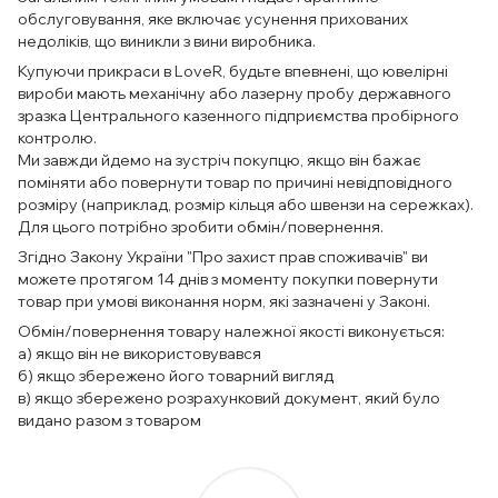
обслуговування, яке включає усунення прихованих
недоліків, що виникли з вини виробника.
Купуючи прикраси в LoveR, будьте впевнені, що ювелірні
вироби мають механічну або лазерну пробу державного
зразка Центрального казенного підприємства пробірного
контролю.
Ми завжди йдемо на зустріч покупцю, якщо він бажає
поміняти або повернути товар по причині невідповідного
розміру (наприклад, розмір кільця або швензи на сережках).
Для цього потрібно зробити обмін/повернення.
Згідно Закону України "Про захист прав споживачів" ви
можете протягом 14 днів з моменту покупки повернути
товар при умові виконання норм, які зазначені у Законі.
Обмін/повернення товару належної якості виконується:
а) якщо він не використовувався
б) якщо збережено його товарний вигляд
в) якщо збережено розрахунковий документ, який було
видано разом з товаром