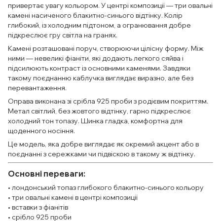
привертає увагу кольором. У центрі композиції — три овальні
камені насиченого блакитно-синього відтінку. Колір
глибокий, із холодним підтоном, а огранювання добре
підкреслює гру світла на гранях.
Камені розташовані поруч, створюючи цілісну форму. Між
ними — невеликі фіаніти, які додають легкого сяйва і
підсилюють контраст із основними каменями. Завдяки
такому поєднанню каблучка виглядає виразно, але без
перевантаження.
Оправа виконана зі срібла 925 проби з родієвим покриттям.
Метал світлий, без жовтого відтінку, гарно підкреслює
холодний тон топазу. Шинка гладка, комфортна для
щоденного носіння.
Це модель, яка добре виглядає як окремий акцент або в
поєднанні з сережками чи підвіскою в такому ж відтінку.
Основні переваги:
• лондонський топаз глибокого блакитно-синього кольору
• три овальні камені в центрі композиції
• вставки з фіанітів
• срібло 925 проби