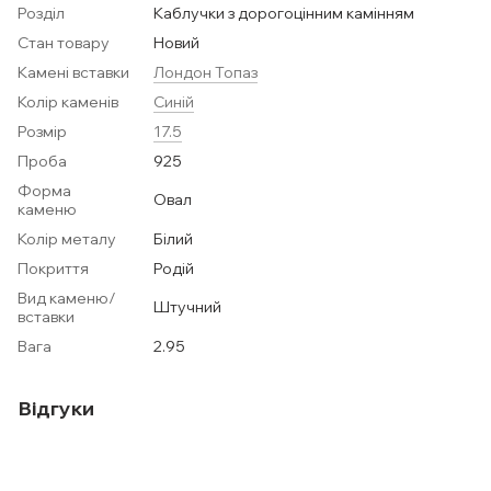
Розділ
Каблучки з дорогоцінним камінням
Стан товару
Новий
Камені вставки
Лондон Топаз
Колір каменів
Синій
Розмір
17.5
Проба
925
Форма
Овал
каменю
Колір металу
Білий
Покриття
Родій
Вид каменю/
Штучний
вставки
Вага
2.95
Відгуки