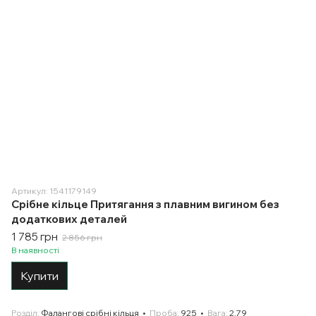
Артикул: 1541179149
Срібне кільце Притягання з плавним вигином без
додаткових деталей
1 785 грн
2 856 грн
В наявності
Купити
Розділ
Фалангові срібні кільця
Проба
925
Вага
2.79