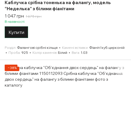
Каблучка срібна тоненька на фалангу, модель
“Неделька” з білими фіанітами
1 047 грн
1 675 грн
В наявності
Купити
Розділ
Фалангові срібні кільця
Камені вставки
Фіаніт/куб.цирконій
Проба
925
Колір каменів
Білий
Вага
1.03
−38%