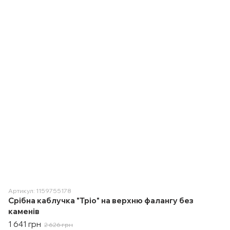
Артикул: 1159755178
Срібна каблучка "Тріо" на верхню фалангу без
каменів
1 641 грн
2 626 грн