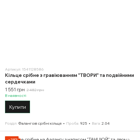
Артикул: 1541128586
Кільце срібне з гравіюванням "ТВОРИ" та подвійними
сердечками
1 551 грн
2 482 грн
В наявності
Купити
Розділ
Фалангові срібні кільця
Проба
925
Вага
2.04
−38%