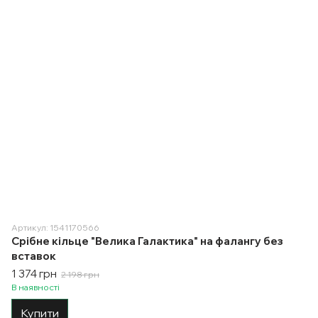
Артикул: 1541170566
Срібне кільце "Велика Галактика" на фалангу без
вставок
1 374 грн
2 198 грн
В наявності
Купити