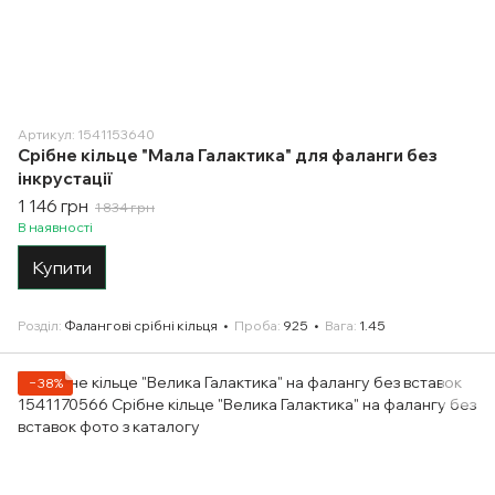
Артикул: 1541153640
Срібне кільце "Мала Галактика" для фаланги без
інкрустації
1 146 грн
1 834 грн
В наявності
Купити
Розділ
Фалангові срібні кільця
Проба
925
Вага
1.45
−38%