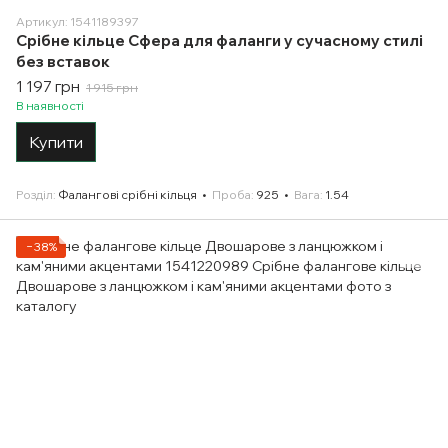
Артикул: 1541189397
Срібне кільце Сфера для фаланги у сучасному стилі
без вставок
1 197 грн
1 915 грн
В наявності
Купити
Розділ
Фалангові срібні кільця
Проба
925
Вага
1.54
−38%