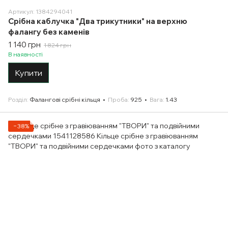
Артикул: 1384294041
Срібна каблучка "Два трикутники" на верхню
фалангу без каменів
1 140 грн
1 824 грн
В наявності
Купити
Розділ
Фалангові срібні кільця
Проба
925
Вага
1.43
−38%