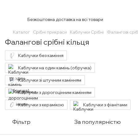
Безкоштовна доставка на всі товари
Каталог
Срібні прикраси
Каблучки Срібні
Фалангові сріб
Фалангові срібні кільця
Каблучки без каміння
Каблучки на один камінь (обручка)
Каблучки зі штучним камінням
Каблучки з дорогоцінним камінням
Каблучки з керамікою
Каблучки з фіанітами
Фільтр
За популярністю