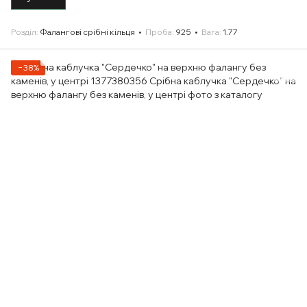
Розділ
Фалангові срібні кільця
Проба
925
Вага
1.77
−38%