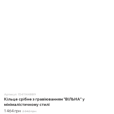
Артикул: 1541144889
Кільце срібне з гравіюванням "ВІЛЬНА" у
мінімалістичному стилі
1 464 грн
2 342 грн