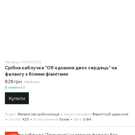
Артикул: 1150112093
Срібна каблучка "Об'єднання двох сердець" на
фалангу з білими фіанітами
828 грн
1 325 грн
В наявності
Купити
Розділ
Фалангові срібні кільця
Камені вставки
Фіаніт/куб.цирконій
Проба
925
Колір каменів
Білий
Вага
0.84
−38%