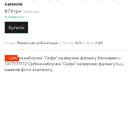
каменів
879 грн
1 406 грн
В наявності
Купити
Розділ
Фалангові срібні кільця
Проба
925
Вага
0.85
−38%