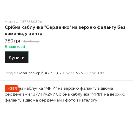
Артикул: 1377380356
Срібна каблучка "Сердечко" на верхню фалангу без
каменів, у центрі
780 грн
1 248 грн
В наявності
Купити
Розділ
Фалангові срібні кільця
Проба
925
Вага
0.83
−38%