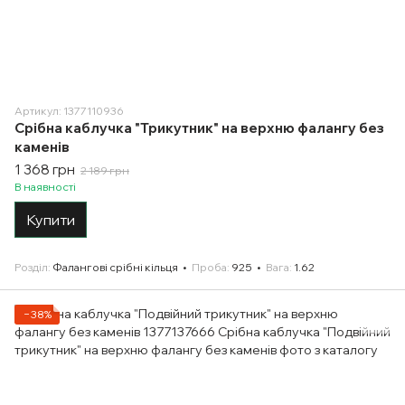
Артикул: 1377110936
Срібна каблучка "Трикутник" на верхню фалангу без
каменів
1 368 грн
2 189 грн
В наявності
Купити
Розділ
Фалангові срібні кільця
Проба
925
Вага
1.62
−38%