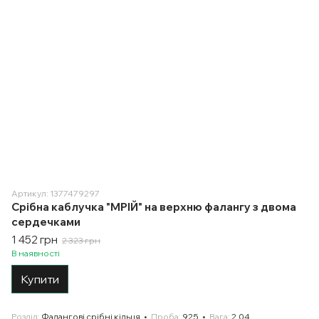
Артикул: 1377479297
Срібна каблучка "МРІЙ" на верхню фалангу з двома
сердечками
1 452 грн
2 323 грн
В наявності
Купити
Розділ
Фалангові срібні кільця
Проба
925
Вага
2.04