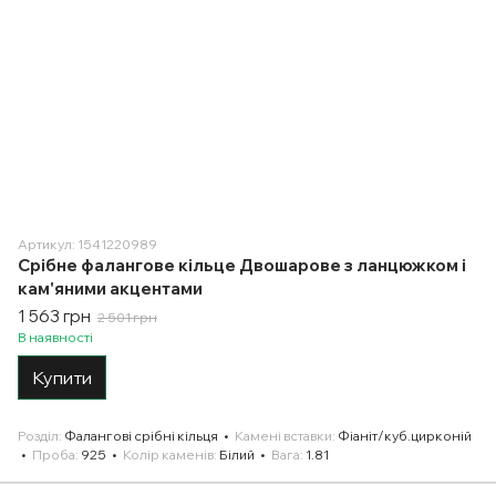
Артикул: 1541220989
Срібне фалангове кільце Двошарове з ланцюжком і
кам'яними акцентами
1 563 грн
2 501 грн
В наявності
Купити
Розділ
Фалангові срібні кільця
Камені вставки
Фіаніт/куб.цирконій
Проба
925
Колір каменів
Білий
Вага
1.81