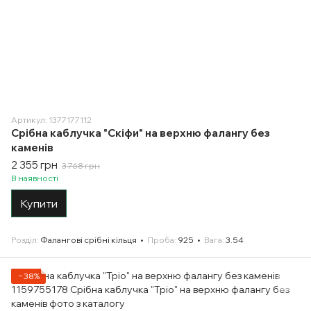
Артикул: 1377177112
Срібна каблучка "Скіфи" на верхню фалангу без
каменів
2 355 грн
3 768 грн
В наявності
Купити
Розділ
Фалангові срібні кільця
Проба
925
Вага
3.54
−38%