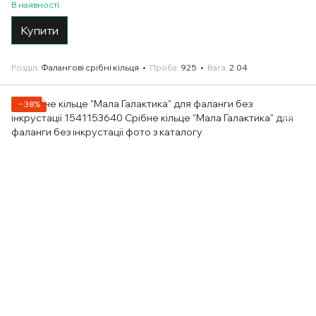
В наявності
Купити
Розділ
Фалангові срібні кільця
Проба
925
Вага
2.04
−38%