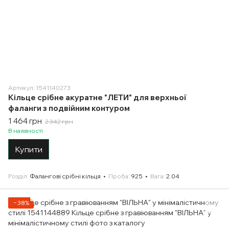
Артикул: 1541140273
Кільце срібне акуратне "ЛЕТИ" для верхньої
фаланги з подвійним контуром
1 464 грн
2 342 грн
В наявності
Купити
Розділ
Фалангові срібні кільця
Проба
925
Вага
2.04
−38%