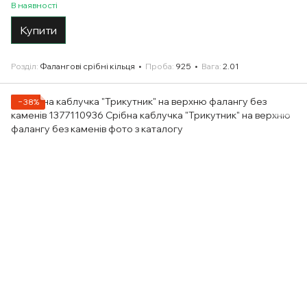
В наявності
Купити
Розділ
Фалангові срібні кільця
Проба
925
Вага
2.01
−38%