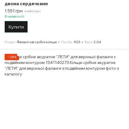
двома сердечками
1 551 грн
2 482 грн
В наявності
Купити
Розділ
Фалангові срібні кільця
Проба
925
Вага
2.04
−38%