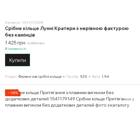
Артикул: 1541173308
Срібне кільце Лунні Кратери з нерівною фактурою
без камінців
1 425 грн
2 280 грн
В наявності
Купити
Розділ
Фалангові срібні кільця
Проба
925
Вага
1.94
−38%