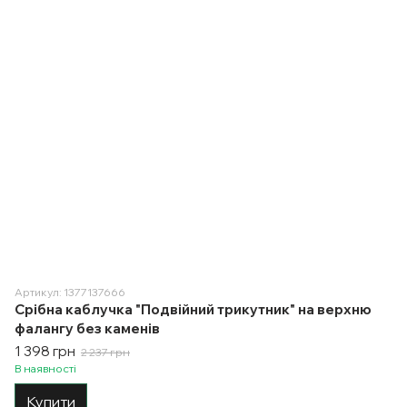
Артикул: 1377137666
Срібна каблучка "Подвійний трикутник" на верхню
фалангу без каменів
1 398 грн
2 237 грн
В наявності
Купити