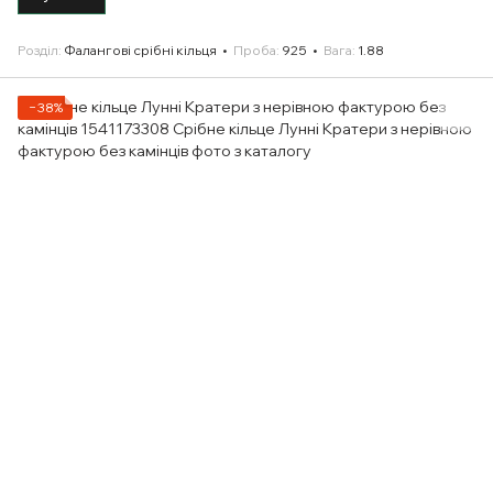
Розділ
Фалангові срібні кільця
Проба
925
Вага
1.88
−38%