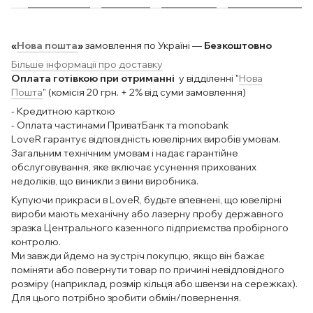
«
Нова пошта
»
замовлення по Україні —
Безкоштовно
Більше інформації про доставку
Оплата готівкою при отриманні
у відділенні "
Нова
Пошта
" (комісія 20 грн. + 2% від суми замовлення)
- Кредитною карткою
- Оплата частинами ПриватБанк та monobank
LoveR гарантує відповідність ювелірних виробів умовам.
Загальним технічним умовам і надає гарантійне
обслуговування, яке включає усунення прихованих
недоліків, що виникли з вини виробника.
Купуючи прикраси в LoveR, будьте впевнені, що ювелірні
вироби мають механічну або лазерну пробу державного
зразка Центрального казенного підприємства пробірного
контролю.
Ми завжди йдемо на зустріч покупцю, якщо він бажає
поміняти або повернути товар по причині невідповідного
розміру (наприклад, розмір кільця або швензи на сережках).
Для цього потрібно зробити обмін/повернення.