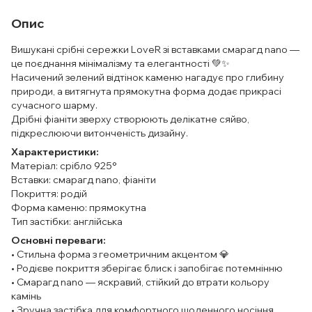
Опис
Вишукані срібні сережки LoveR зі вставками смарагд nano —
це поєднання мінімалізму та елегантності 💚✨
Насичений зелений відтінок каменю нагадує про глибину
природи, а витягнута прямокутна форма додає прикрасі
сучасного шарму.
Дрібні фіаніти зверху створюють делікатне сяйво,
підкреслюючи витонченість дизайну.
Характеристики:
Матеріал: срібло 925°
Вставки: смарагд nano, фіаніти
Покриття: родій
Форма каменю: прямокутна
Тип застібки: англійська
Основні переваги:
• Стильна форма з геометричним акцентом 💎
• Родієве покриття зберігає блиск і запобігає потемнінню
• Смарагд nano — яскравий, стійкий до втрати кольору
камінь
• Зручна застібка для комфортного щоденного носіння