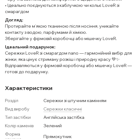
• Ідеально поєднуються з каблучкою чи кольє LoveR зі
смарагдом
Догляд:
Протирайте м’якою тканиною після носіння, уникайте
контакту з водою, парфумами й хімією.
Зберігайте у фірмовій коробочці або мішечку LoveR.
Ідеальний подарунок:
Сережки LoveR зі смарагдом nano — гармонійний вибір для
жінки, яка цінує стриману розкіш і природну красу 💚✨
Відправляються у фірмовій коробочці або мішечку LoveR —
готові до подарунку.
Характеристики
Розділ
Сережки зі штучним камінням
Вид виробу
Сережки класичні
Тип застібки
Англійська застібка
Колір каменів
Зелений
Форма
Прямокутник