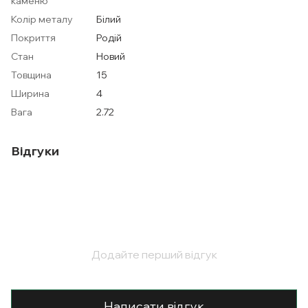
каменю
Колір металу
Білий
Покриття
Родій
Стан
Новий
Товщина
15
Ширина
4
Вага
2.72
Відгуки
Додайте перший відгук
Написати відгук