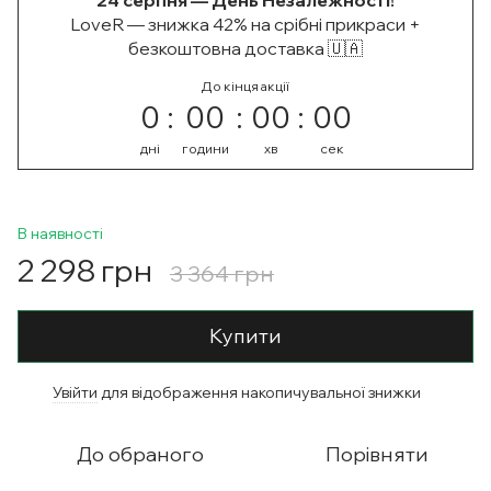
24 серпня — День Незалежності!
LoveR — знижка 42% на срібні прикраси +
безкоштовна доставка 🇺🇦
До кінця акції
0
00
00
00
дні
години
хв
сек
В наявності
2 298 грн
3 364 грн
Купити
Увійти
для відображення накопичувальної знижки
%
До обраного
Порівняти