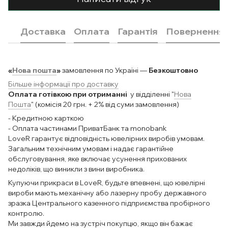
Доставка
Оплата
Гарантія
Повернення
«
Нова пошта
»
замовлення по Україні —
Безкоштовно
Більше інформації про доставку
Оплата готівкою при отриманні
у відділенні "
Нова
Пошта
" (комісія 20 грн. + 2% від суми замовлення)
- Кредитною карткою
- Оплата частинами ПриватБанк та monobank
LoveR гарантує відповідність ювелірних виробів умовам.
Загальним технічним умовам і надає гарантійне
обслуговування, яке включає усунення прихованих
недоліків, що виникли з вини виробника.
Купуючи прикраси в LoveR, будьте впевнені, що ювелірні
вироби мають механічну або лазерну пробу державного
зразка Центрального казенного підприємства пробірного
контролю.
Ми завжди йдемо на зустріч покупцю, якщо він бажає