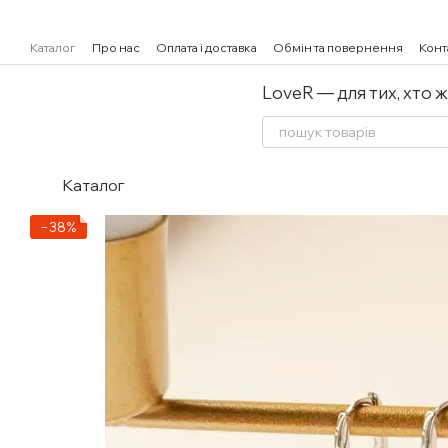
Перейти к основному контенту
Каталог
Про нас
Оплата і доставка
Обмін та повернення
Конт
LoveR — для тих, хто 
Каталог
−38%