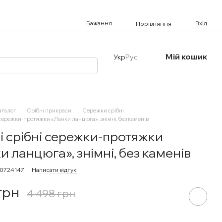
Бажання
Вхід
Порівняння
Мій кошик
Укр
Рус
аталог
Срібні прикраси
Сережки срібні
 сережки-протяжки «Ланки ланцюга», знімні, без каменів
і срібні сережки-протяжки
и ланцюга», знімні, без каменів
80724147
Написати відгук
 грн
4 498 грн