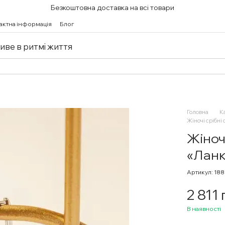
Безкоштовна доставка на всі товари
актна інформація
Блог
живе в ритмі життя
Головна
К
Жіночі срібні
Жіноч
«Ланк
Артикул: 18
2 811
В наявності