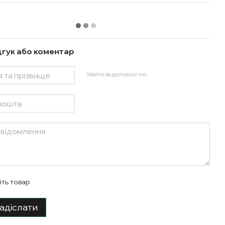
дгук або коментар
Увійти за допомогою
іть товар
адіслати