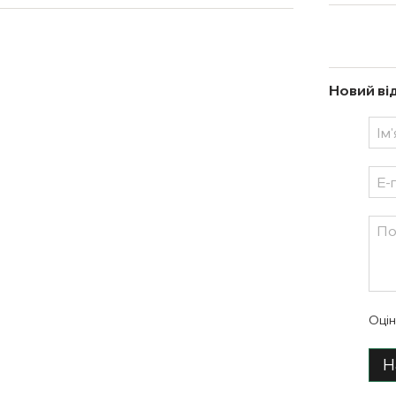
Новий ві
Оцін
Н