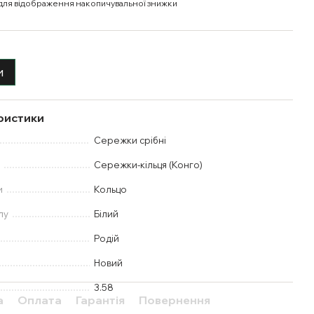
для відображення накопичувальної знижки
и
ристики
Сережки срібні
у
Сережки-кільця (Конго)
и
Кольцо
лу
Білий
Родій
Новий
3.58
а
Оплата
Гарантія
Повернення