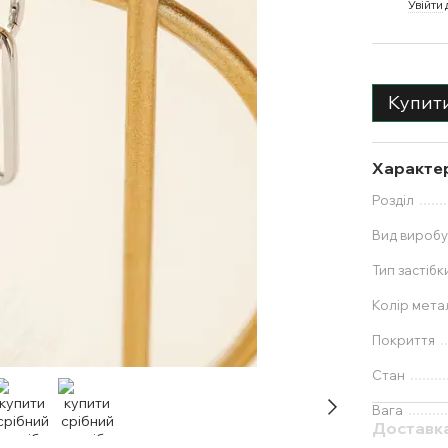
%
Увійти
Купит
Характе
Розділ
Вид вироб
Тип застібк
Колір мета
Покриття
Стан
Вага
Доставк