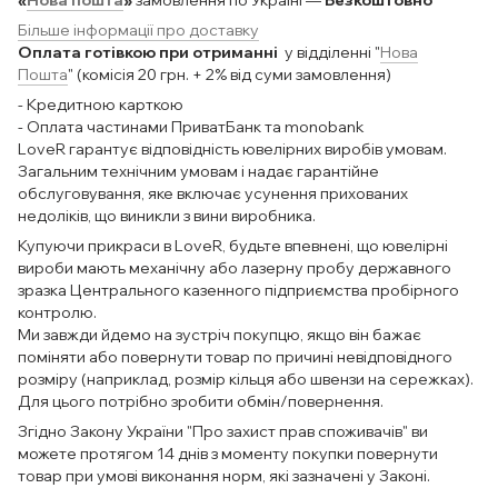
«
Нова пошта
»
замовлення по Україні —
Безкоштовно
Більше інформації про доставку
Оплата готівкою при отриманні
у відділенні "
Нова
Пошта
" (комісія 20 грн. + 2% від суми замовлення)
- Кредитною карткою
- Оплата частинами ПриватБанк та monobank
LoveR гарантує відповідність ювелірних виробів умовам.
Загальним технічним умовам і надає гарантійне
обслуговування, яке включає усунення прихованих
недоліків, що виникли з вини виробника.
Купуючи прикраси в LoveR, будьте впевнені, що ювелірні
вироби мають механічну або лазерну пробу державного
зразка Центрального казенного підприємства пробірного
контролю.
Ми завжди йдемо на зустріч покупцю, якщо він бажає
поміняти або повернути товар по причині невідповідного
розміру (наприклад, розмір кільця або швензи на сережках).
Для цього потрібно зробити обмін/повернення.
Згідно Закону України "Про захист прав споживачів" ви
можете протягом 14 днів з моменту покупки повернути
товар при умові виконання норм, які зазначені у Законі.