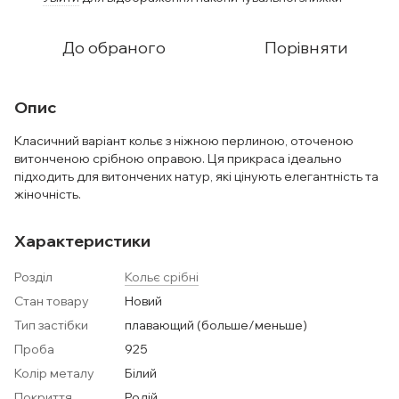
До обраного
Порівняти
Опис
Класичний варіант кольє з ніжною перлиною, оточеною
витонченою срібною оправою. Ця прикраса ідеально
підходить для витончених натур, які цінують елегантність та
жіночність.
Характеристики
Розділ
Кольє срібні
Стан товару
Новий
Тип застібки
плавающий (больше/меньше)
Проба
925
Колір металу
Білий
Покриття
Родій