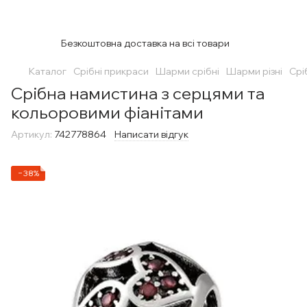
Безкоштовна доставка на всі товари
Каталог
Срібні прикраси
Шарми срібні
Шарми різні
Срі
Срібна намистина з серцями та
кольоровими фіанітами
Артикул:
742778864
Написати відгук
−38%