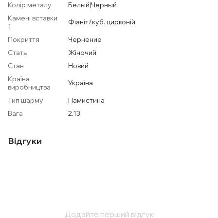
Колір металу
Белый|Черный
Камені вставки
Фіаніт/куб. цирконій
1
Покриття
Чернение
Стать
Жіночий
Стан
Новий
Країна
Україна
виробництва
Тип шарму
Намистина
Вага
2.13
Відгуки
Додайте перший відгук