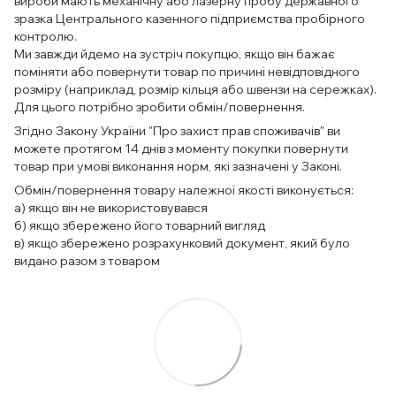
вироби мають механічну або лазерну пробу державного
зразка Центрального казенного підприємства пробірного
контролю.
Ми завжди йдемо на зустріч покупцю, якщо він бажає
поміняти або повернути товар по причині невідповідного
розміру (наприклад, розмір кільця або швензи на сережках).
Для цього потрібно зробити обмін/повернення.
Згідно Закону України "Про захист прав споживачів" ви
можете протягом 14 днів з моменту покупки повернути
товар при умові виконання норм, які зазначені у Законі.
Обмін/повернення товару належної якості виконується:
а) якщо він не використовувався
б) якщо збережено його товарний вигляд
в) якщо збережено розрахунковий документ, який було
видано разом з товаром