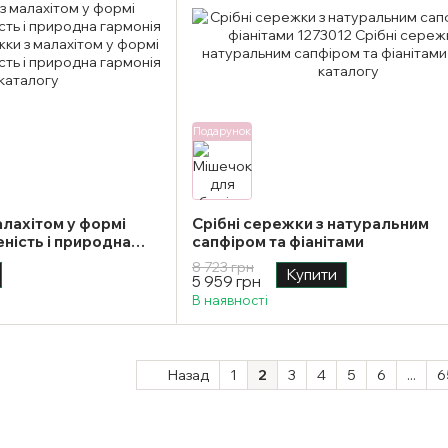
Подарунок
алахітом у формі
Срібні сережки з натуральним
ність і природна
сапфіром та фіанітами
8 723 грн
Купити
5 959 грн
В наявності
Назад
1
2
3
4
5
6
...
6