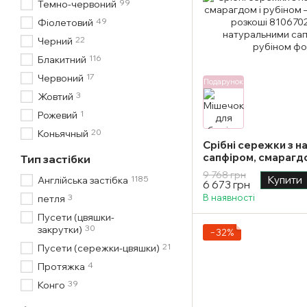
99
Темно-червоний
49
Фіолетовий
22
Черний
116
Блакитний
17
Червоний
Подарунок
3
Жовтий
1
Рожевий
20
Коньячный
Срібні сережки з 
сапфіром, смарагдо
Тип застібки
витонченість кольо
9 768 грн
1185
Купити
Англійська застібка
6 673 грн
3
В наявності
петля
Пусети (цвяшки-
30
закрутки)
−32%
21
Пусети (сережки-цвяшки)
4
Протяжка
39
Конго