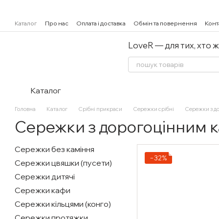
Перейти к основному контенту
Каталог
Про нас
Оплата і доставка
Обмін та повернення
Конт
LoveR — для тих, хто 
Каталог
Головна
Каталог
Срібні прикраси
Сережки срібні
Сережки з д
Сережки з дорогоцінним 
Сережки без каміння
−32%
Сережки цвяшки (пусети)
Сережки дитячі
Сережки кафи
Сережки кільцями (конго)
Сережки протяжки