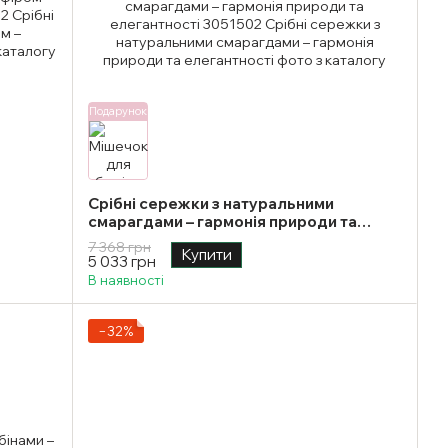
Подарунок
Срібні сережки з натуральними
смарагдами – гармонія природи та
елегантності
7 368 грн
Купити
5 033 грн
В наявності
−32%