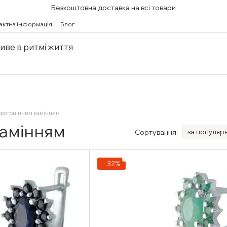
Безкоштовна доставка на всі товари
актна інформація
Блог
живе в ритмі життя
орогоцінним камінням
камінням
Сортування:
за популяр
−32%