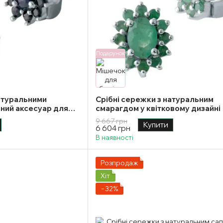
Подарунок
натуральними
Срібні сережки з натуральним
аний аксесуар для
смарагдом у квітковому дизайні
у
9 667 грн
Купити
6 604 грн
В наявності
Розпродаж
Хіт
−32%