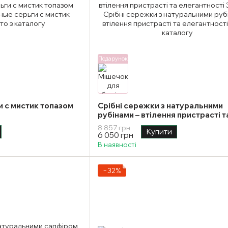
Подарунок
 с мистик топазом
Срібні сережки з натуральними
рубінами – втілення пристрасті т
елегантності
8 857 грн
Купити
6 050 грн
В наявності
−32%