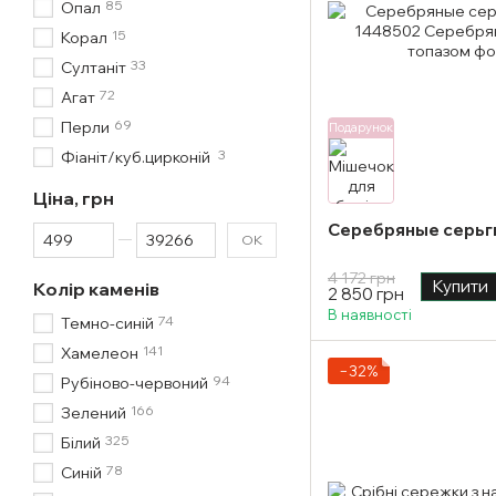
85
Опал
15
Корал
33
Султаніт
72
Агат
69
Перли
Подарунок
3
Фіаніт/куб.цирконій
Ціна, грн
Серебряные серьги
Від Ціна, грн
До Ціна, грн
ОК
4 172 грн
Купити
Колір каменів
2 850 грн
В наявності
74
Темно-синій
141
Хамелеон
−32%
94
Рубіново-червоний
166
Зелений
325
Білий
78
Синій