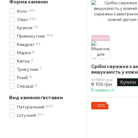
Форма каменю
201
Коло
243
Овал
73
Крапля
109
Прямокутник
Подарунок
63
Квадрат
5
Маркіз
5
Квітка
Срібні сережки з а
7
Трикутник
вишуканість у кожн
5
Ромб
11 867 грн
Купити
8 106 грн
9
Сердце
В наявності
Вид каменю/вставки
−32%
695
Натуральний
571
Штучний