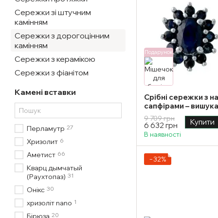
Сережки зі штучним
камінням
Сережки з дорогоцінним
камінням
Подарунок
Сережки з керамікою
Сережки з фіанітом
Камені вставки
Срібні сережки з 
сапфірами – вишук
елегантного образ
9 709 грн
Купити
6 632 грн
27
Перламутр
В наявності
6
Хризолит
66
Аметист
−32%
Кварц дымчатый
31
(Раухтопаз)
30
Онікс
1
хризоліт nano
20
Бірюза