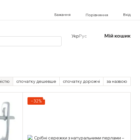
Бажання
Вхід
Порівняння
Мій кошик
Укр
Рус
ністю
спочатку дешевше
спочатку дорожчі
за назвою
−32%