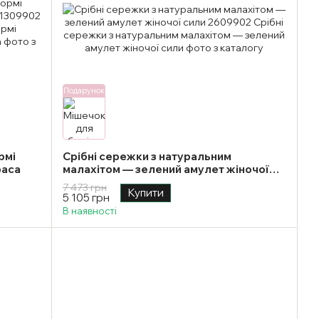
Подарунок
рмі
Срібні сережки з натуральним
раса
малахітом — зелений амулет жіночої
сили
7 473 грн
Купити
5 105 грн
В наявності