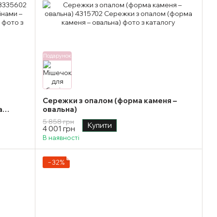
Подарунок
Сережки з опалом (форма каменя –
а
овальна)
5 858 грн
Купити
4 001 грн
В наявності
−32%