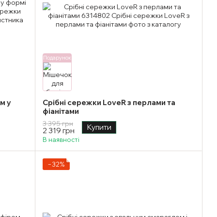
Подарунок
м у
Срібні сережки LoveR з перлами та
фіанітами
3 395 грн
Купити
2 319 грн
В наявності
−32%