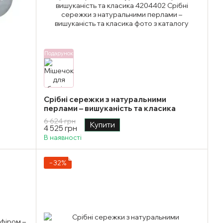
Подарунок
Срібні сережки з натуральними
перлами – вишуканість та класика
6 624 грн
Купити
4 525 грн
В наявності
−32%