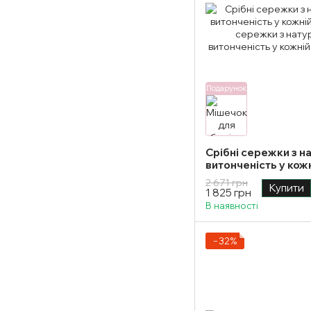
Подарунок
Срібні сережки з н
витонченість у кож
2 671 грн
Купити
1 825 грн
В наявності
−32%