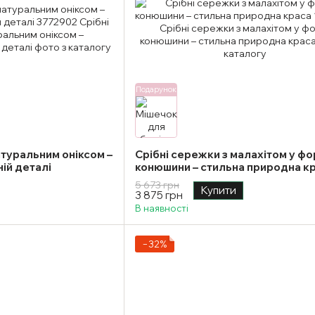
Подарунок
атуральним оніксом –
Срібні сережки з малахітом у фо
ній деталі
конюшини – стильна природна к
5 673 грн
Купити
3 875 грн
В наявності
−32%