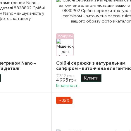
Подарунок
метрином Nano –
Срібні сережки з натуральним
ій деталі
сапфіром – витончена елегантні
вашого образу
7 312 грн
Купити
4 995 грн
В наявності
−32%