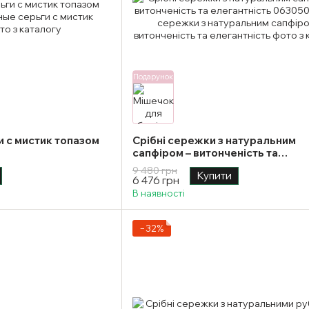
Подарунок
 с мистик топазом
Срібні сережки з натуральним
сапфіром – витонченість та
елегантність
9 480 грн
Купити
6 476 грн
В наявності
−32%