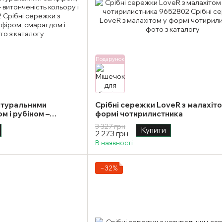
Подарунок
натуральними
Срібні сережки LoveR з малахіто
м і рубіном –
формі чотирилистника
ру і розкоші
3 327 грн
Купити
2 273 грн
В наявності
−32%