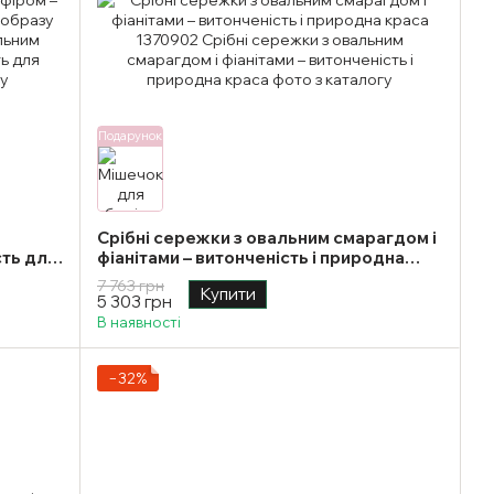
Подарунок
Срібні сережки з овальним смарагдом і
сть для
фіанітами – витонченість і природна
краса
7 763 грн
Купити
5 303 грн
В наявності
−32%