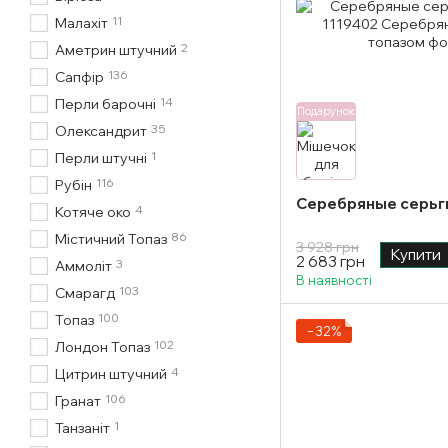
11
Малахіт
2
Аметрин штучний
136
Сапфір
14
Перли барочні
Подарунок
35
Олександрит
1
Перли штучні
116
Рубін
Серебряные серьги
4
Котяче око
86
Містичний Топаз
3 928 грн
Купити
2 683 грн
3
Аммоліт
В наявності
103
Смарагд
100
Топаз
−32%
102
Лондон Топаз
4
Цитрин штучний
106
Гранат
1
Танзаніт