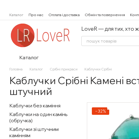
Перейти к основному контенту
Каталог
Про нас
Оплата і доставка
Обмін та повернення
Конт
LoveR — для тих, хто 
Каталог
Головна
Каталог
Срібні прикраси
Каблучки Срібні
Каблучки Срібні Камені вс
штучний
Каблучки без каміння
−32%
Каблучки на один камінь
(обручка)
Каблучки зі штучним
камінням