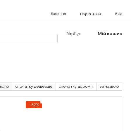
Бажання
Вхід
Порівняння
Мій кошик
Укр
Рус
ністю
спочатку дешевше
спочатку дорожчі
за назвою
−32%