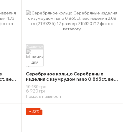
Подарунок
е
Серебряное кольцо Серебряные
t, вес
изделия с изумрудом nano 0.865ct, вес
змер
изделия 2,08 гр (2170235) 17 размер
10 130 грн
6 920 грн
Немає в наявності
−32%