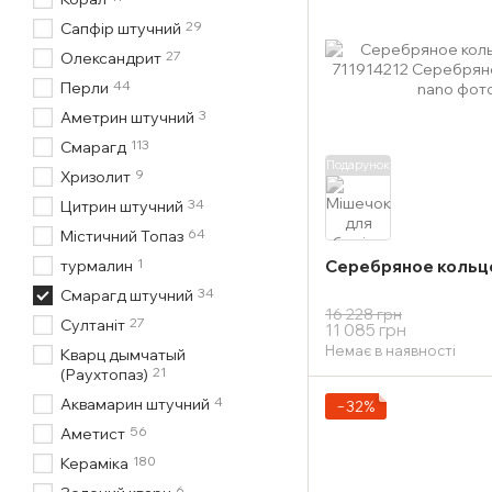
29
Сапфір штучний
27
Олександрит
44
Перли
3
Аметрин штучний
113
Смарагд
Подарунок
9
Хризолит
34
Цитрин штучний
64
Містичний Топаз
1
турмалин
Серебряное кольцо
34
Смарагд штучний
16 228 грн
27
Султаніт
11 085 грн
Немає в наявності
Кварц дымчатый
21
(Раухтопаз)
4
Аквамарин штучний
−32%
56
Аметист
180
Кераміка
6