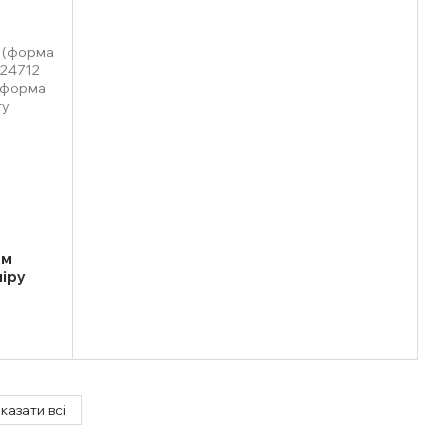
ом
міру
казати всі