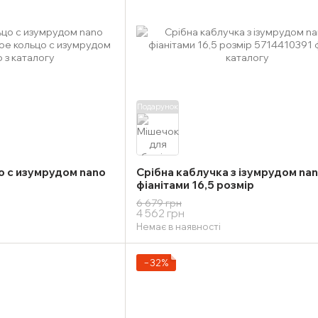
Подарунок
 с изумрудом nano
Срібна каблучка з ізумрудом nan
фіанітами 16,5 розмір
6 679 грн
4 562 грн
Немає в наявності
−32%