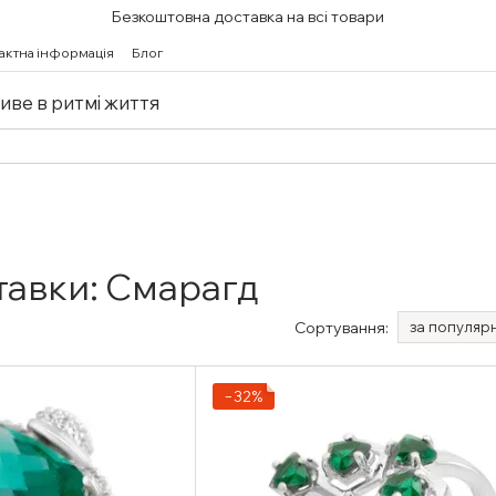
Безкоштовна доставка на всі товари
актна інформація
Блог
живе в ритмі життя
тавки: Смарагд
Сортування:
за популяр
−32%