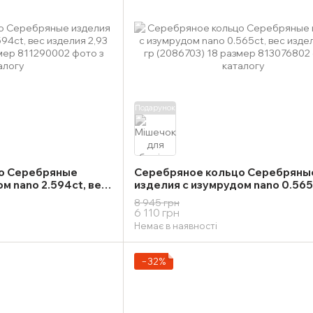
Подарунок
о Серебряные
Серебряное кольцо Серебряны
м nano 2.594ct, вес
изделия с изумрудом nano 0.565
000921) 18 размер
изделия 1,54 гр (2086703) 18 ра
8 945 грн
6 110 грн
Немає в наявності
−32%