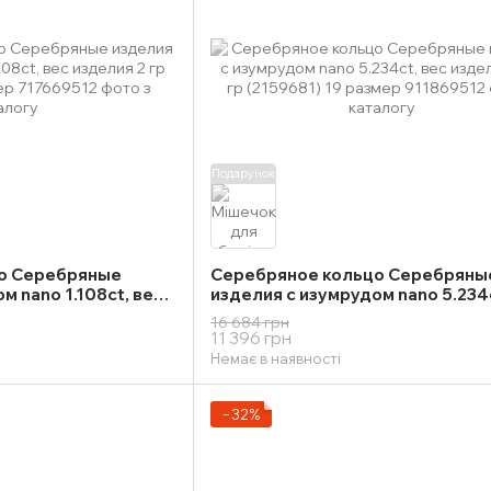
Подарунок
о Серебряные
Серебряное кольцо Серебряны
м nano 1.108ct, вес
изделия с изумрудом nano 5.234c
667) 17 размер
изделия 4,73 гр (2159681) 19 ра
16 684 грн
11 396 грн
Немає в наявності
−32%