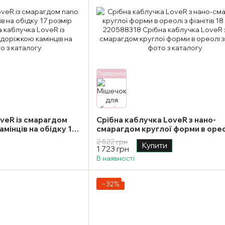
Подарунок
veR із смарагдом
Срібна каблучка LoveR з нано-
амінців на обідку 17
смарагдом круглої форми в орео
фіанітів 18 розмір
2 522 грн
Купити
1 723 грн
В наявності
−32%