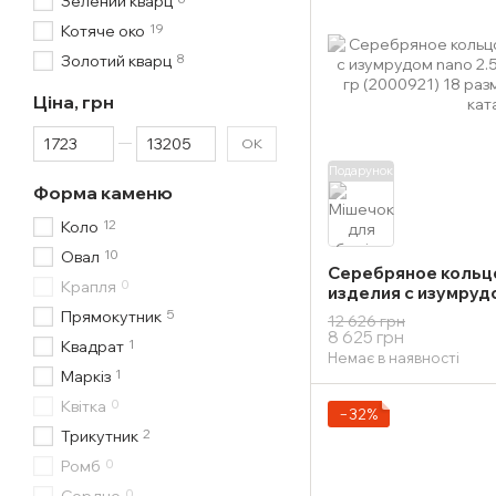
Зелений кварц
19
Котяче око
8
Золотий кварц
Ціна, грн
Від Ціна, грн
До Ціна, грн
ОК
Подарунок
Форма каменю
12
Коло
10
Овал
Серебряное кольц
0
Крапля
изделия с изумрудо
изделия 2,93 гр (2
5
Прямокутник
12 626 грн
8 625 грн
1
Квадрат
Немає в наявності
1
Маркіз
0
Квітка
−32%
2
Трикутник
0
Ромб
0