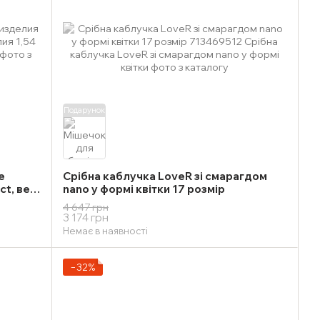
Подарунок
е
Срібна каблучка LoveR зі смарагдом
ct, вес
nano у формі квітки 17 розмір
змер
4 647 грн
3 174 грн
Немає в наявності
−32%