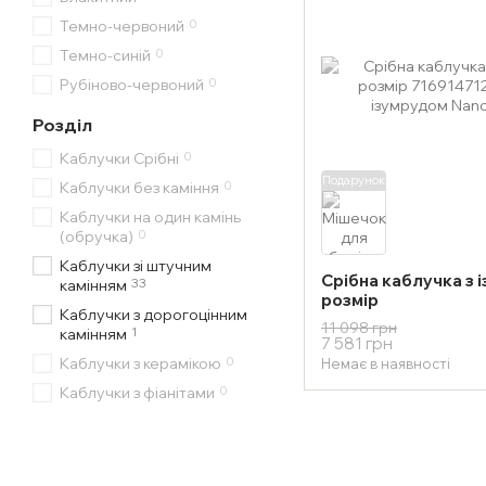
0
Темно-червоний
0
Темно-синій
0
Рубіново-червоний
Розділ
0
Каблучки Срібні
Подарунок
0
Каблучки без каміння
Каблучки на один камінь
0
(обручка)
Каблучки зі штучним
Срібна каблучка з 
33
камінням
розмір
Каблучки з дорогоцінним
11 098 грн
1
камінням
7 581 грн
0
Каблучки з керамікою
Немає в наявності
0
Каблучки з фіанітами