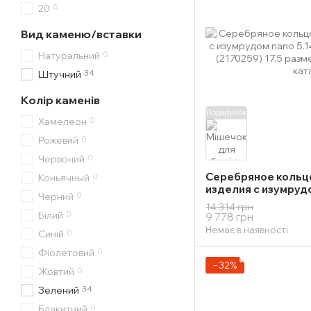
0
20
Вид каменю/вставки
0
Натуральний
34
Штучний
Колір каменів
Подарунок
0
Хамелеон
0
Рожевий
0
Червоний
Серебряное кольц
0
Коньячный
изделия с изумрудо
0
Черний
изделия 3,7 гр (217
14 314 грн
0
Білий
9 778 грн
Немає в наявності
0
Синій
0
Фіолетовий
−32%
0
Жовтий
34
Зелений
0
Блакитний