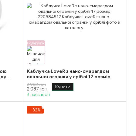
Подарунок
ною
Каблучка LoveR з нано-смарагдом
гду
овальної огранки у сріблі 17 розмір
озмір
2 982 грн
Купити
2 037 грн
В наявності
−32%