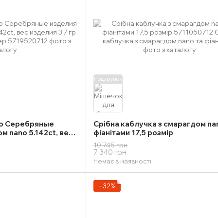
Подарунок
о Серебряные
Срібна каблучка з смарагдом na
м nano 5.142ct, вес
фіанітами 17,5 розмір
0259) 17.5 размер
10 745 грн
7 340 грн
Немає в наявності
−32%