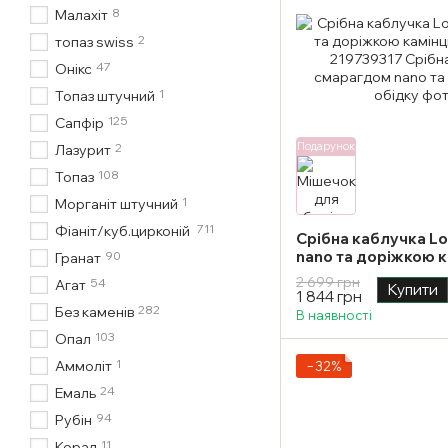
8
Малахіт
2
топаз swiss
47
Онікс
1
Топаз штучний
125
Сапфір
Подарунок
2
Лазурит
108
Топаз
1
Морганіт штучний
711
Фіаніт/куб.цирконій
Срібна каблучка Lo
nano та доріжкою к
90
Гранат
розмір
2 699 грн
54
Агат
Купити
1 844 грн
282
Без каменів
В наявності
103
Опал
1
Аммоліт
−32%
24
Емаль
94
Рубін
11
Корал