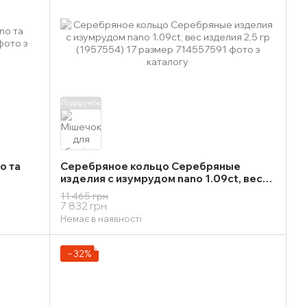
Подарунок
o та
Серебряное кольцо Серебряные
изделия с изумрудом nano 1.09ct, вес
изделия 2,5 гр (1957554) 17 размер
11 465 грн
7 832 грн
Немає в наявності
−32%