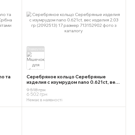
Подарунок
no та
Серебряное кольцо Серебряные
изделия с изумрудом nano 0.621ct, вес
изделия 2,03 гр (2092513) 17 размер
9 518 грн
6 502 грн
Немає в наявності