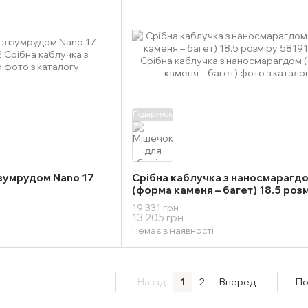
Подарунок
ізумрудом Nano 17
Срібна каблучка з наносмарагд
(форма каменя – багет) 18.5 роз
19 331 грн
13 205 грн
Немає в наявності
Назад
1
2
Вперед
По