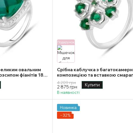
Подарунок
 великим овальним
Срібна каблучка з багатокамер
озсипом фіанітів 18
композицією та вставкою смара
nano геометричної форми 17.5 р
4 209 грн
Купити
2 875 грн
В наявності
Новинка
−32%