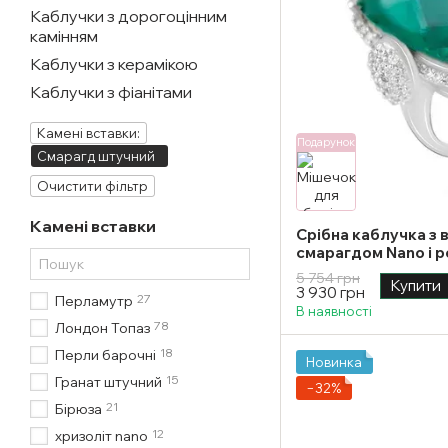
Каблучки з дорогоцінним
камінням
Каблучки з керамікою
Каблучки з фіанітами
Камені вставки:
Подарунок
Смарагд штучний
Очистити фільтр
Камені вставки
Срібна каблучка з
смарагдом Nano і р
розмір
5 754 грн
Купити
3 930 грн
27
Перламутр
В наявності
78
Лондон Топаз
18
Перли барочні
Новинка
15
Гранат штучний
−32%
21
Бірюза
12
хризоліт nano