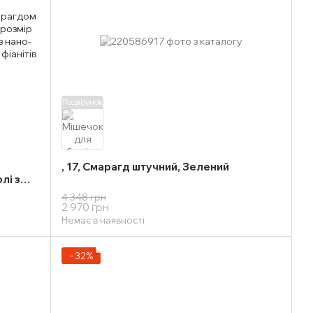
Подарунок
, 17, Смарагд штучний, Зелений
лі з
4 348 грн
2 970 грн
Немає в наявності
−32%