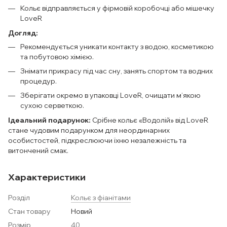
Кольє відправляється у фірмовій коробочці або мішечку
LoveR
Догляд:
Рекомендується уникати контакту з водою, косметикою
та побутовою хімією.
Знімати прикрасу під час сну, занять спортом та водних
процедур.
Зберігати окремо в упаковці LoveR, очищати м’якою
сухою серветкою.
Ідеальний подарунок:
Срібне кольє «Водолій» від LoveR
стане чудовим подарунком для неординарних
особистостей, підкреслюючи їхню незалежність та
витончений смак.
Характеристики
Розділ
Кольє з фіанітами
Стан товару
Новий
Розмір
40