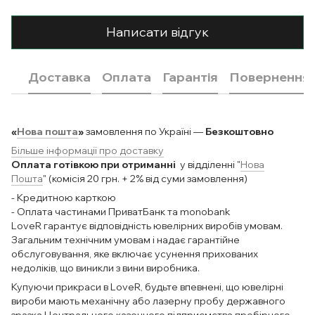
Написати відгук
Доставка
Оплата
Гарантія
Повернення
«
Нова пошта
»
замовлення по Україні —
Безкоштовно
Більше інформації про доставку
Оплата готівкою при отриманні
у відділенні "
Нова
Пошта
" (комісія 20 грн. + 2% від суми замовлення)
- Кредитною карткою
- Оплата частинами ПриватБанк та monobank
LoveR гарантує відповідність ювелірних виробів умовам.
Загальним технічним умовам і надає гарантійне
обслуговування, яке включає усунення прихованих
недоліків, що виникли з вини виробника.
Купуючи прикраси в LoveR, будьте впевнені, що ювелірні
вироби мають механічну або лазерну пробу державного
зразка Центрального казенного підприємства пробірного