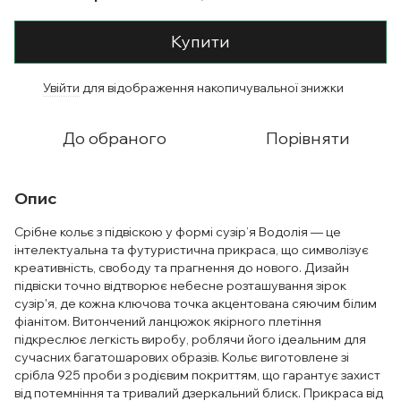
Купити
Увійти
для відображення накопичувальної знижки
%
До обраного
Порівняти
Опис
Срібне кольє з підвіскою у формі сузір’я Водолія — це
інтелектуальна та футуристична прикраса, що символізує
креативність, свободу та прагнення до нового. Дизайн
підвіски точно відтворює небесне розташування зірок
сузір'я, де кожна ключова точка акцентована сяючим білим
фіанітом. Витончений ланцюжок якірного плетіння
підкреслює легкість виробу, роблячи його ідеальним для
сучасних багатошарових образів. Кольє виготовлене зі
срібла 925 проби з родієвим покриттям, що гарантує захист
від потемніння та тривалий дзеркальний блиск. Прикраса від