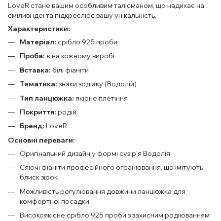
LoveR стане вашим особливим талісманом, що надихає на
сміливі ідеї та підкреслює вашу унікальність.
Характеристики:
Матеріал:
срібло 925 проби
Проба:
є на кожному виробі
Вставка:
білі фіаніти
Тематика:
знаки зодіаку (Водолій)
Тип ланцюжка:
якірне плетіння
Покриття:
родій
Бренд:
LoveR
Основні переваги:
Оригінальний дизайн у формі сузір’я Водолія
Сяючі фіаніти професійного огранювання, що імітують
блиск зірок
Можливість регулювання довжини ланцюжка для
комфортної посадки
Високоякісне срібло 925 проби з захисним родіюванням