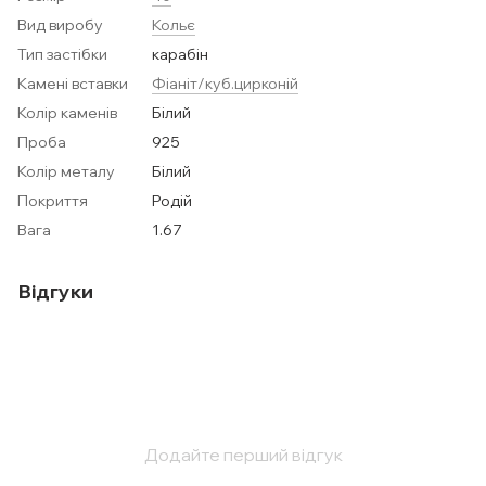
Вид виробу
Кольє
Тип застібки
карабін
Камені вставки
Фіаніт/куб.цирконій
Колір каменів
Білий
Проба
925
Колір металу
Білий
Покриття
Родій
Вага
1.67
Відгуки
Додайте перший відгук