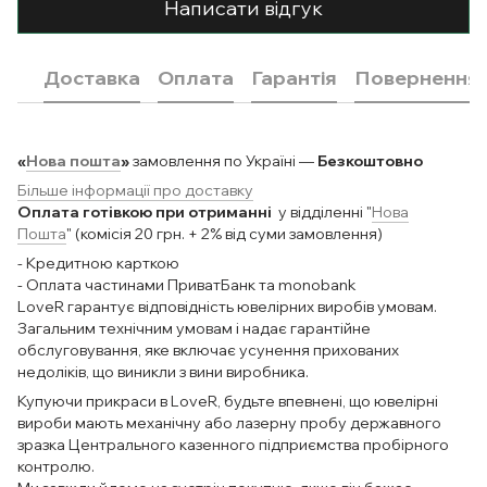
Написати відгук
Доставка
Оплата
Гарантія
Повернення
«
Нова пошта
»
замовлення по Україні —
Безкоштовно
Більше інформації про доставку
Оплата готівкою при отриманні
у відділенні "
Нова
Пошта
" (комісія 20 грн. + 2% від суми замовлення)
- Кредитною карткою
- Оплата частинами ПриватБанк та monobank
LoveR гарантує відповідність ювелірних виробів умовам.
Загальним технічним умовам і надає гарантійне
обслуговування, яке включає усунення прихованих
недоліків, що виникли з вини виробника.
Купуючи прикраси в LoveR, будьте впевнені, що ювелірні
вироби мають механічну або лазерну пробу державного
зразка Центрального казенного підприємства пробірного
контролю.