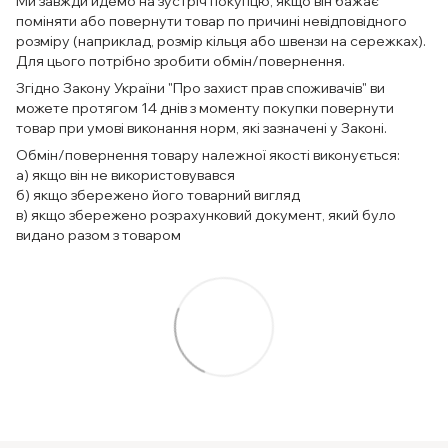
Ми завжди йдемо на зустріч покупцю, якщо він бажає
поміняти або повернути товар по причині невідповідного
розміру (наприклад, розмір кільця або швензи на сережках).
Для цього потрібно зробити обмін/повернення.
Згідно Закону України "Про захист прав споживачів" ви
можете протягом 14 днів з моменту покупки повернути
товар при умові виконання норм, які зазначені у Законі.
Обмін/повернення товару належної якості виконується:
а) якщо він не використовувався
б) якщо збережено його товарний вигляд
в) якщо збережено розрахунковий документ, який було
видано разом з товаром