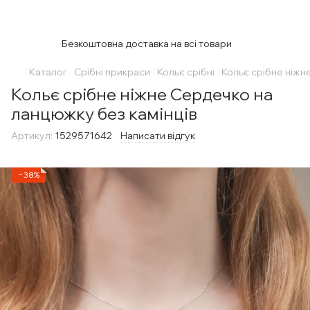
Безкоштовна доставка на всі товари
Каталог
Срібні прикраси
Кольє срібні
Кольє срібне ніжн
Кольє срібне ніжне Сердечко на
ланцюжку без камінців
Артикул:
1529571642
Написати відгук
−38%