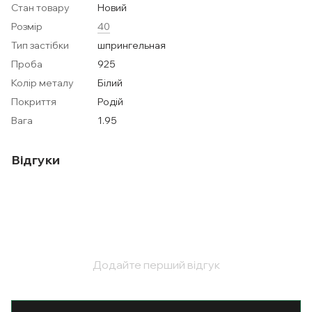
Стан товару
Новий
Розмір
40
Тип застібки
шпрингельная
Проба
925
Колір металу
Білий
Покриття
Родій
Вага
1.95
Відгуки
Додайте перший відгук