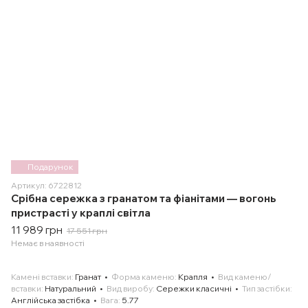
Подарунок
Артикул: 6722812
Срібна сережка з гранатом та фіанітами — вогонь
пристрасті у краплі світла
11 989 грн
17 551 грн
Немає в наявності
Камені вставки
Гранат
Форма каменю
Крапля
Вид каменю/
вставки
Натуральний
Вид виробу
Сережки класичні
Тип застібки
Англійська застібка
Вага
5.77