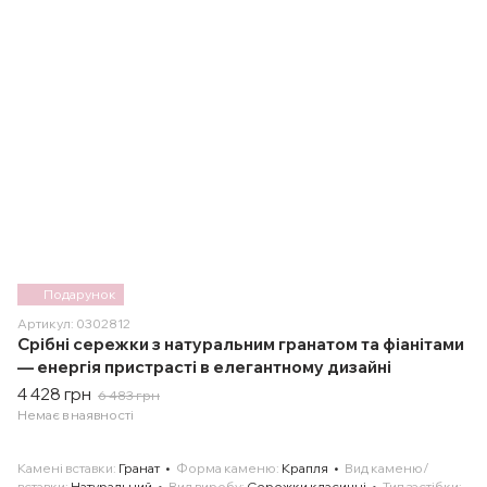
Подарунок
Артикул: 0302812
Срібні сережки з натуральним гранатом та фіанітами
— енергія пристрасті в елегантному дизайні
4 428 грн
6 483 грн
Немає в наявності
Камені вставки
Гранат
Форма каменю
Крапля
Вид каменю/
вставки
Натуральний
Вид виробу
Сережки класичні
Тип застібки