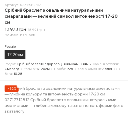
Артикул: 02719312812
Срібний браслет з овальними натуральними
смарагдами — зелений символ витонченості 17-20
см
12 973 грн
18 991 грн
Немає в наявності
Розмір
17-20см
Розділ
Срібні браслети з дорогоцінним камінням
Камені вставки
Смарагд
Розмір
17-20см
Проба
925
Колір каменів
Зелений
Вага
10.28
−32%