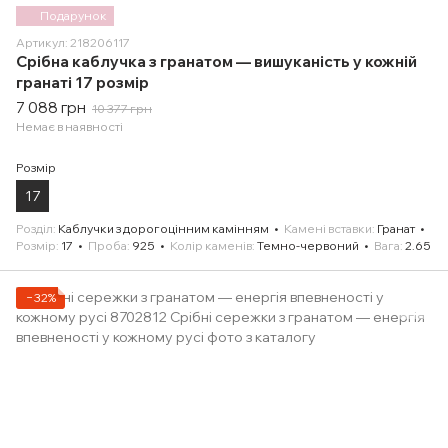
Подарунок
Артикул: 218206117
Срібна каблучка з гранатом — вишуканість у кожній
гранаті 17 розмір
7 088 грн
10 377 грн
Немає в наявності
Розмір
17
Розділ
Каблучки з дорогоцінним камінням
Камені вставки
Гранат
Розмір
17
Проба
925
Колір каменів
Темно-червоний
Вага
2.65
−32%