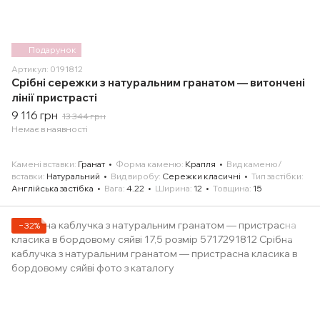
Подарунок
Артикул: 0191812
Срібні сережки з натуральним гранатом — витончені
лінії пристрасті
9 116 грн
13 344 грн
Немає в наявності
Камені вставки
Гранат
Форма каменю
Крапля
Вид каменю/
вставки
Натуральний
Вид виробу
Сережки класичні
Тип застібки
Англійська застібка
Вага
4.22
Ширина
12
Товщина
15
−32%