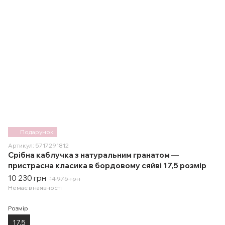
Подарунок
Артикул: 5717291812
Срібна каблучка з натуральним гранатом —
пристрасна класика в бордовому сяйві 17,5 розмір
10 230 грн
14 975 грн
Немає в наявності
Розмір
17.5