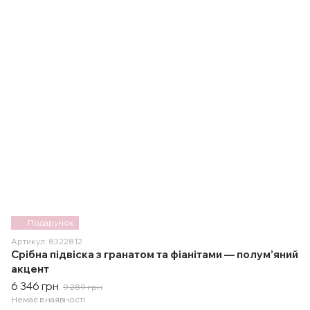
Подарунок
Артикул: 8322812
Срібна підвіска з гранатом та фіанітами — полум’яний
акцент
6 346 грн
9 289 грн
Немає в наявності