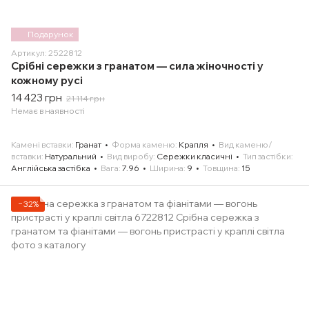
Подарунок
Артикул: 2522812
Срібні сережки з гранатом — сила жіночності у
кожному русі
14 423 грн
21 114 грн
Немає в наявності
Камені вставки
Гранат
Форма каменю
Крапля
Вид каменю/
вставки
Натуральний
Вид виробу
Сережки класичні
Тип застібки
Англійська застібка
Вага
7.96
Ширина
9
Товщина
15
−32%