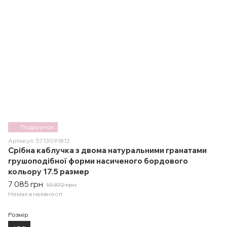
Подарунок
Артикул: 5713091812
Срібна каблучка з двома натуральними гранатами
грушоподібної форми насиченого бордового
кольору 17.5 размер
7 085 грн
10 372 грн
Немає в наявності
Розмір