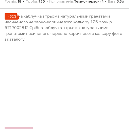
Розмір
18
Проба
925
Колір каменів
Темно-червоний
Вага
3.36
−32%