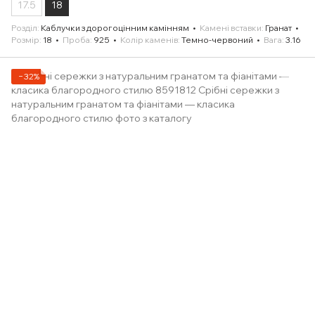
17.5
18
Розділ
Каблучки з дорогоцінним камінням
Камені вставки
Гранат
Розмір
18
Проба
925
Колір каменів
Темно-червоний
Вага
3.16
−32%