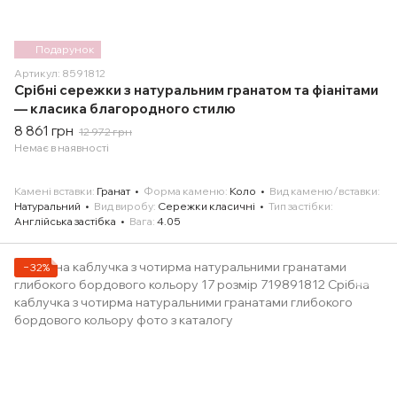
Подарунок
Артикул: 8591812
Срібні сережки з натуральним гранатом та фіанітами
— класика благородного стилю
8 861 грн
12 972 грн
Немає в наявності
Камені вставки
Гранат
Форма каменю
Коло
Вид каменю/вставки
Натуральний
Вид виробу
Сережки класичні
Тип застібки
Англійська застібка
Вага
4.05
−32%