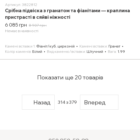
Артикул: 3822812
Срібна підвіска з гранатом та фіанітами — краплина
пристрасті в сяйві ніжності
6 085 грн
8 907 грн
Немає в наявності
Камені вставки 1
Фіаніт/куб. цирконій
Камені вставки
Гранат
Колір каменів
Білий
Вид каменю/вставки
Штучний
Вага
1.99
Показати ще 20 товарів
Назад
Вперед
314
з 379