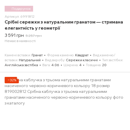
Подарунок
Артикул: 6991812
Срібні сережки з натуральним гранатом — стримана
елегантність у геометрії
3 591 грн
5 257 грн
Немає в наявності
Камені вставки
Гранат
Форма каменю
Квадрат
Вид каменю/
вставки
Натуральний
Вид виробу
Сережки класичні
Тип застібки
Англійська застібка
Вага
4.06
Ширина
4
Товщина
20
−32%