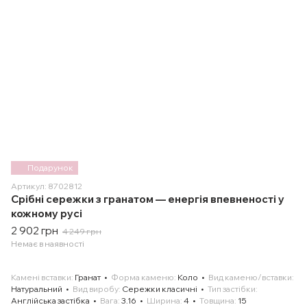
Подарунок
Артикул: 8702812
Срібні сережки з гранатом — енергія впевненості у
кожному русі
2 902 грн
4 249 грн
Немає в наявності
Камені вставки
Гранат
Форма каменю
Коло
Вид каменю/вставки
Натуральний
Вид виробу
Сережки класичні
Тип застібки
Англійська застібка
Вага
3.16
Ширина
4
Товщина
15