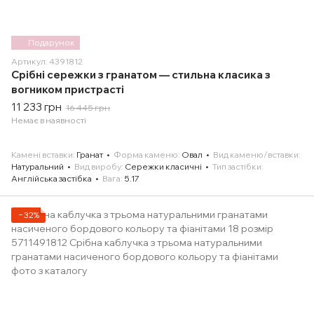
Подарунок
Артикул: 4391812
Срібні сережки з гранатом — стильна класика з
вогником пристрасті
11 233 грн
16 445 грн
Немає в наявності
Камені вставки
Гранат
Форма каменю
Овал
Вид каменю/вставки
Натуральний
Вид виробу
Сережки класичні
Тип застібки
Англійська застібка
Вага
5.17
−32%