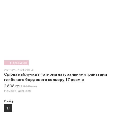
Подарунок
Артикул: 719891812
Срібна каблучка з чотирма натуральними гранатами
глибокого бордового кольору 17 розмір
2 606 грн
3 815 грн
Немає в наявності
Розмір
17