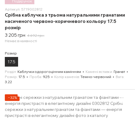
Подарунок
Артикул: 5719002812
Срібна каблучка з трьома натуральними гранатами
насиченого червоно-коричневого кольору 17.5
розмір
3 205 грн
4 692 грн
Немає в наявності
Розмір
17.5
Розділ
Каблучки з дорогоцінним камінням
Камені вставки
Гранат
Розмір
17.5
Проба
925
Колір каменів
Темно-червоний
Вага
3.22
−32%