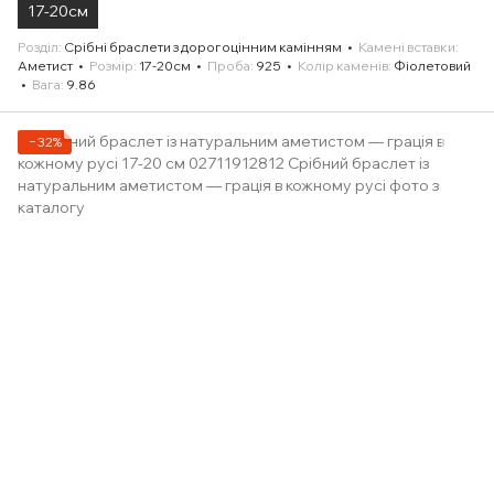
17-20см
Розділ
Срібні браслети з дорогоцінним камінням
Камені вставки
Аметист
Розмір
17-20см
Проба
925
Колір каменів
Фіолетовий
Вага
9.86
−32%