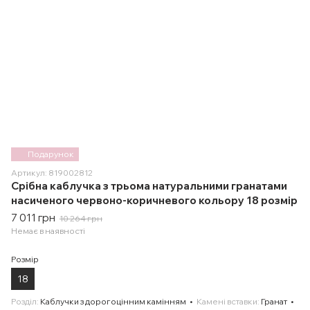
Подарунок
Артикул: 819002812
Срібна каблучка з трьома натуральними гранатами
насиченого червоно-коричневого кольору 18 розмір
7 011 грн
10 264 грн
Немає в наявності
Розмір
18
Розділ
Каблучки з дорогоцінним камінням
Камені вставки
Гранат