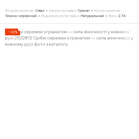
Форма каменю
Овал
Камені вставки
Гранат
Колір каменів
Темно-червоний
Вид каменю/вставки
Натуральний
Вага
2.74
−32%