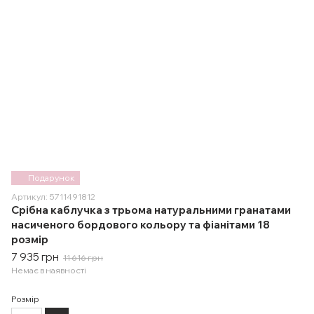
Подарунок
Артикул: 5711491812
Срібна каблучка з трьома натуральними гранатами
насиченого бордового кольору та фіанітами 18
розмір
7 935 грн
11 616 грн
Немає в наявності
Розмір