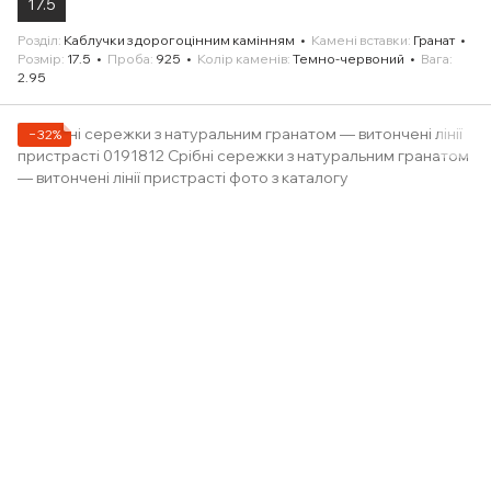
17.5
Розділ
Каблучки з дорогоцінним камінням
Камені вставки
Гранат
Розмір
17.5
Проба
925
Колір каменів
Темно-червоний
Вага
2.95
−32%