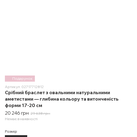
Подарунок
Артикул: 02717712812
Срібний браслет з овальними натуральними
аметистами — глибина кольору та витонченість
форми 17-20 см
20 246 грн
29 638 грн
Немає в наявності
Розмір