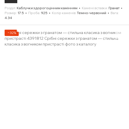
Розділ
Каблучки з дорогоцінним камінням
Камені вставки
Гранат
Розмір
17.5
Проба
925
Колір каменів
Темно-червоний
Вага
4.34
−32%