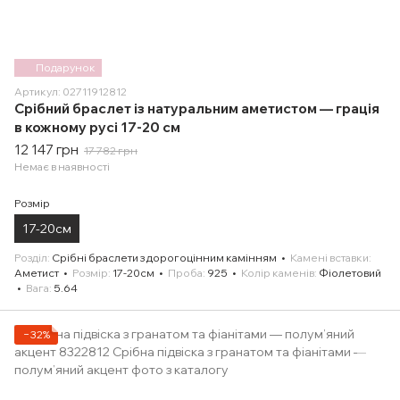
Подарунок
Артикул: 02711912812
Срібний браслет із натуральним аметистом — грація
в кожному русі 17-20 см
12 147 грн
17 782 грн
Немає в наявності
Розмір
17-20см
Розділ
Срібні браслети з дорогоцінним камінням
Камені вставки
Аметист
Розмір
17-20см
Проба
925
Колір каменів
Фіолетовий
Вага
5.64
−32%