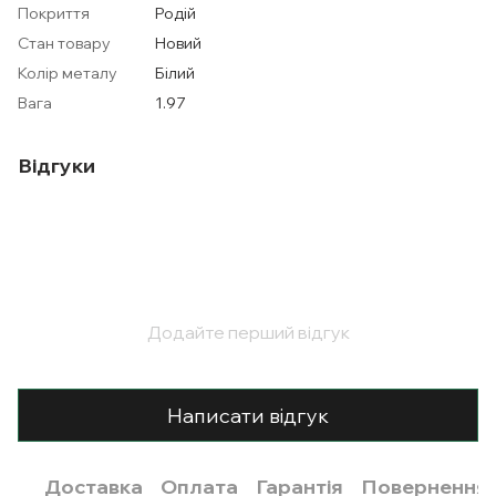
Покриття
Родій
Стан товару
Новий
Колір металу
Білий
Вага
1.97
Відгуки
Додайте перший відгук
Написати відгук
Доставка
Оплата
Гарантія
Повернення