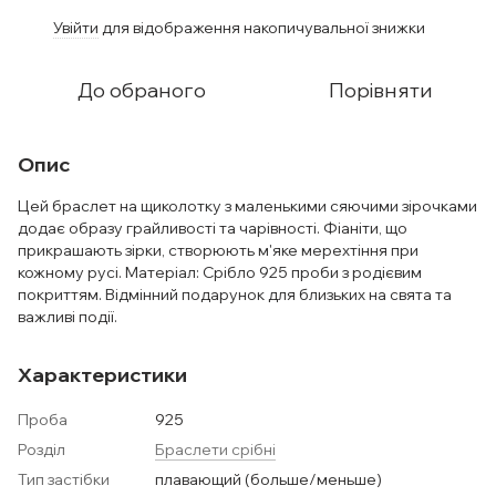
Увійти
для відображення накопичувальної знижки
%
До обраного
Порівняти
Опис
Цей браслет на щиколотку з маленькими сяючими зірочками
додає образу грайливості та чарівності. Фіаніти, що
прикрашають зірки, створюють м'яке мерехтіння при
кожному русі. Матеріал: Срібло 925 проби з родієвим
покриттям. Відмінний подарунок для близьких на свята та
важливі події.
Характеристики
Проба
925
Розділ
Браслети срібні
Тип застібки
плавающий (больше/меньше)