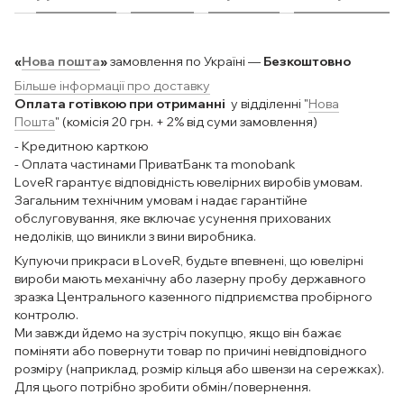
«
Нова пошта
»
замовлення по Україні —
Безкоштовно
Більше інформації про доставку
Оплата готівкою при отриманні
у відділенні "
Нова
Пошта
" (комісія 20 грн. + 2% від суми замовлення)
- Кредитною карткою
- Оплата частинами ПриватБанк та monobank
LoveR гарантує відповідність ювелірних виробів умовам.
Загальним технічним умовам і надає гарантійне
обслуговування, яке включає усунення прихованих
недоліків, що виникли з вини виробника.
Купуючи прикраси в LoveR, будьте впевнені, що ювелірні
вироби мають механічну або лазерну пробу державного
зразка Центрального казенного підприємства пробірного
контролю.
Ми завжди йдемо на зустріч покупцю, якщо він бажає
поміняти або повернути товар по причині невідповідного
розміру (наприклад, розмір кільця або швензи на сережках).
Для цього потрібно зробити обмін/повернення.