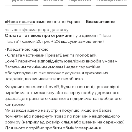
«
Нова пошта
»
замовлення по Україні —
Безкоштовно
Більше інформації про доставку
Оплата готівкою при отриманні
у відділенні "
Нова
Пошта
" (комісія 20 грн. + 2% від суми замовлення)
- Кредитною карткою
- Оплата частинами ПриватБанк та monobank
LoveR гарантує відповідність ювелірних виробів умовам.
Загальним технічним умовам і надає гарантійне
обслуговування, яке включає усунення прихованих
недоліків, що виникли з вини виробника.
Купуючи прикраси в LoveR, будьте впевнені, що ювелірні
вироби мають механічну або лазерну пробу державного
зразка Центрального казенного підприємства пробірного
контролю.
Ми завжди йдемо на зустріч покупцю, якщо він бажає
поміняти або повернути товар по причині невідповідного
розміру (наприклад, розмір кільця або швензи на сережках).
Для цього потрібно зробити обмін/повернення.