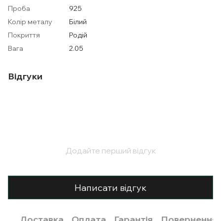
Проба
925
Колір металу
Білий
Покриття
Родій
Вага
2.05
Відгуки
Додайте перший відгук
Написати відгук
Доставка
Оплата
Гарантія
Повернення