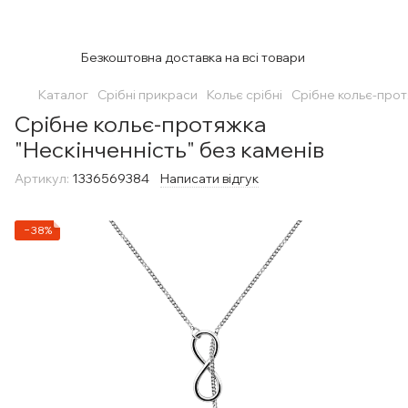
Безкоштовна доставка на всі товари
Каталог
Срібні прикраси
Кольє срібні
Срібне кольє-прот
Срібне кольє-протяжка
"Нескінченність" без каменів
Артикул:
1336569384
Написати відгук
−38%