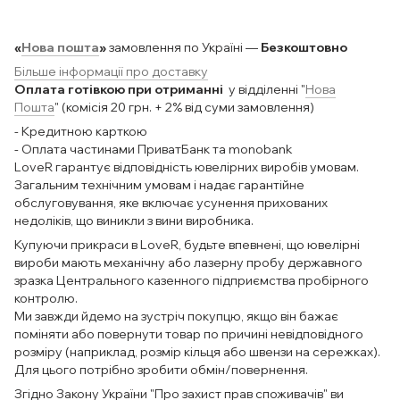
«
Нова пошта
»
замовлення по Україні —
Безкоштовно
Більше інформації про доставку
Оплата готівкою при отриманні
у відділенні "
Нова
Пошта
" (комісія 20 грн. + 2% від суми замовлення)
- Кредитною карткою
- Оплата частинами ПриватБанк та monobank
LoveR гарантує відповідність ювелірних виробів умовам.
Загальним технічним умовам і надає гарантійне
обслуговування, яке включає усунення прихованих
недоліків, що виникли з вини виробника.
Купуючи прикраси в LoveR, будьте впевнені, що ювелірні
вироби мають механічну або лазерну пробу державного
зразка Центрального казенного підприємства пробірного
контролю.
Ми завжди йдемо на зустріч покупцю, якщо він бажає
поміняти або повернути товар по причині невідповідного
розміру (наприклад, розмір кільця або швензи на сережках).
Для цього потрібно зробити обмін/повернення.
Згідно Закону України "Про захист прав споживачів" ви