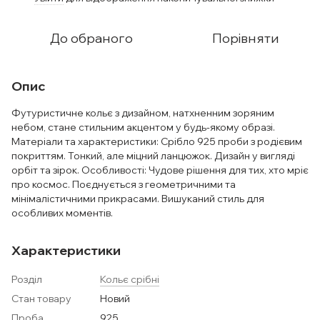
До обраного
Порівняти
Опис
Футуристичне кольє з дизайном, натхненним зоряним
небом, стане стильним акцентом у будь-якому образі.
Матеріали та характеристики: Срібло 925 проби з родієвим
покриттям. Тонкий, але міцний ланцюжок. Дизайн у вигляді
орбіт та зірок. Особливості: Чудове рішення для тих, хто мріє
про космос. Поєднується з геометричними та
мінімалістичними прикрасами. Вишуканий стиль для
особливих моментів.
Характеристики
Розділ
Кольє срібні
Стан товару
Новий
Проба
925