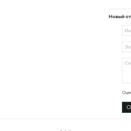
Новый от
Оце
О