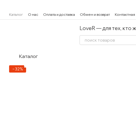
Перейти к основному контенту
Каталог
О нас
Оплата и доставка
Обмен и возврат
Контактная
LoveR — для тех, кто 
Каталог
−32%