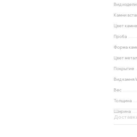
Вид издели
Камни вста
Цвет камн
Проба
Форма кам
Цвет мета
Покрытие
Вид камня/
Вес
Толщина
Ширина
Доставк