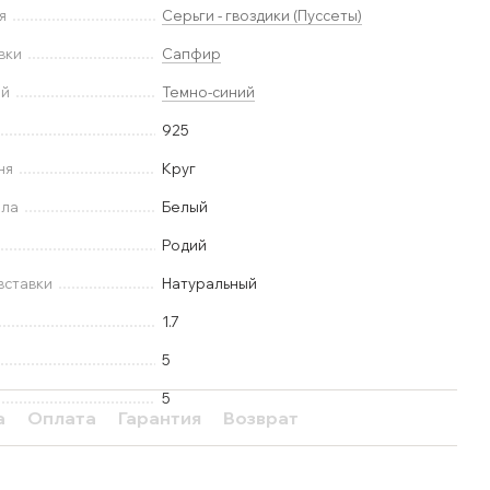
я
Серьги - гвоздики (Пуссеты)
вки
Сапфир
ей
Темно-синий
925
ня
Круг
лла
Белый
Родий
вставки
Натуральный
1.7
5
5
а
Оплата
Гарантия
Возврат