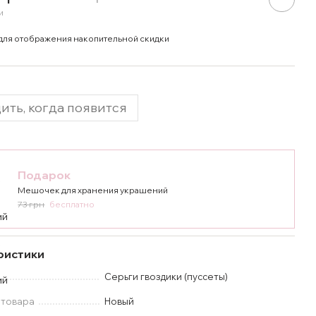
и
для отображения накопительной скидки
ить, когда появится
Подарок
Мешочек для хранения украшений
73 грн
бесплатно
ристики
Серьги гвоздики (пуссеты)
 товара
Новый