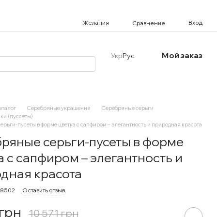
Желания
Вход
Сравнение
Мой заказ
Укр
Рус
аталог
Серебряные украшения
Серебряные серьги
ки (пуссеты)
рьги-пусеты в форме цветка с сапфиром – элегантность и природная красота
ряные серьги-пусеты в форме
а с сапфиром – элегантность и
дная красота
78502
Оставить отзыв
 грн
10 571 грн