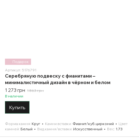
Подарок
Артикул: 5176791
Серебряную подвеску с фианитами –
минималистичный дизайн в чёрном и белом
1 273 грн
1 863 грн
В наличии
Купить
Форма камня
Круг
Камни вставки
Фианит/куб.цирконий
Цвет
камней
Белый
Вид камня/вставки
Искусственный
Вес
1.73