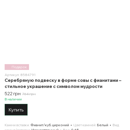
Подарок
Артикул: 8584791
Серебряную подвеску в форме совы с фианитами –
стильное украшение с символом мудрости
522 грн
764 грн
В наличии
Купить
Камни вставки
Фианит/куб.цирконий
Цвет камней
Белый
Вид
камня/вставки
Искусственный
Вес
0.65