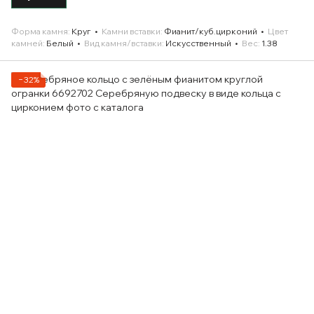
Форма камня
Круг
Камни вставки
Фианит/куб.цирконий
Цвет
камней
Белый
Вид камня/вставки
Искусственный
Вес
1.38
−32%