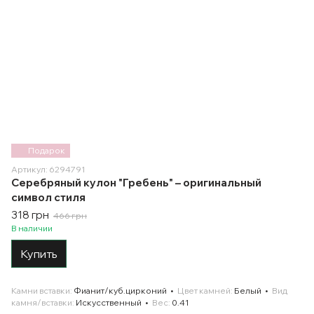
Подарок
Артикул: 6294791
Серебряный кулон "Гребень" – оригинальный
символ стиля
318 грн
466 грн
В наличии
Купить
Камни вставки
Фианит/куб.цирконий
Цвет камней
Белый
Вид
камня/вставки
Искусственный
Вес
0.41