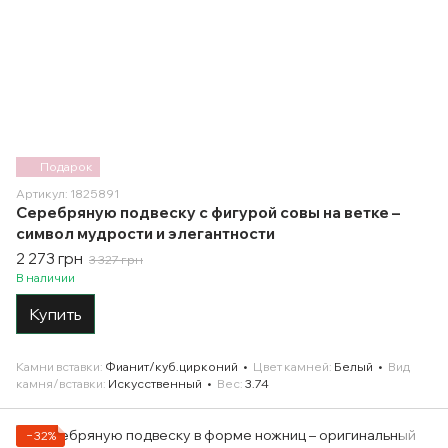
Подарок
Артикул: 1825891
Серебряную подвеску с фигурой совы на ветке –
символ мудрости и элегантности
2 273 грн
3 327 грн
В наличии
Купить
Камни вставки
Фианит/куб.цирконий
Цвет камней
Белый
Вид
камня/вставки
Искусственный
Вес
3.74
−32%