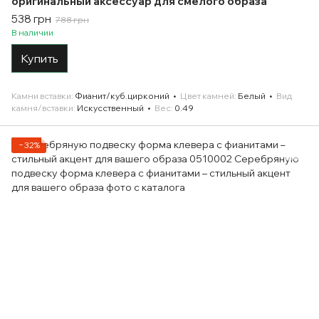
оригинальный аксессуар для смелого образа
538 грн
788 грн
В наличии
Купить
Камни вставки
Фианит/куб.цирконий
Цвет камней
Белый
Вид
камня/вставки
Искусственный
Вес
0.49
−32%