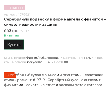
Подарок
Артикул: 4075521
Серебряную подвеску в форме ангела с фианитом –
символ нежности и защиты
663 грн
970 грн
В наличии
Купить
Камни вставки
Фианит/куб.цирконий
Цвет камней
Белый
Вид
камня/вставки
Искусственный
Вес
0.88
−32%