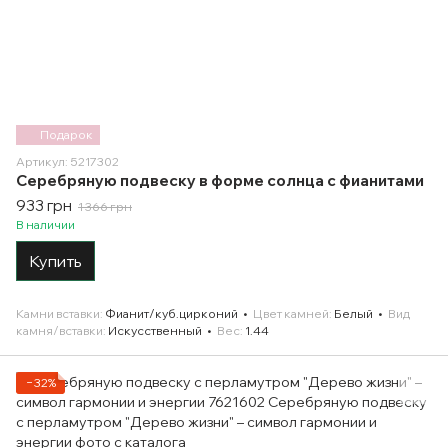
Подарок
Артикул: 5217302
Серебряную подвеску в форме солнца с фианитами
933 грн
1 366 грн
В наличии
Купить
Камни вставки
Фианит/куб.цирконий
Цвет камней
Белый
Вид
камня/вставки
Искусственный
Вес
1.44
−32%