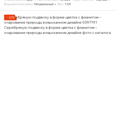
Вид камня/вставки
Натуральный
Вес
1.09
−32%