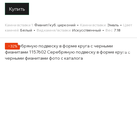
Купить
Камни вставки 1
Фианит/куб. цирконий
Камни вставки
Эмаль
Цвет
камней
Белый
Вид камня/вставки
Искусственный
Вес
7.18
−32%