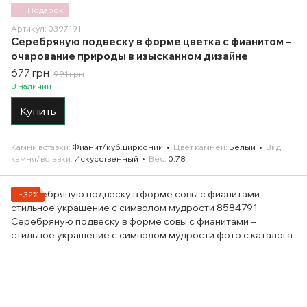
Подарок
Артикул: 0397191
Серебряную подвеску в форме цветка с фианитом –
очарование природы в изысканном дизайне
677 грн
991 грн
В наличии
Купить
Камни вставки
Фианит/куб.цирконий
Цвет камней
Белый
Вид
камня/вставки
Искусственный
Вес
0.78
−32%