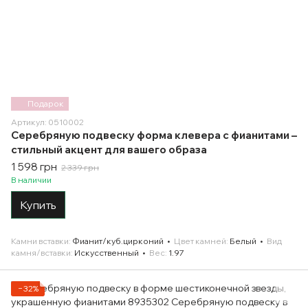
Подарок
Артикул: 0510002
Серебряную подвеску форма клевера с фианитами –
стильный акцент для вашего образа
1 598 грн
2 339 грн
В наличии
Купить
Камни вставки
Фианит/куб.цирконий
Цвет камней
Белый
Вид
камня/вставки
Искусственный
Вес
1.97
−32%