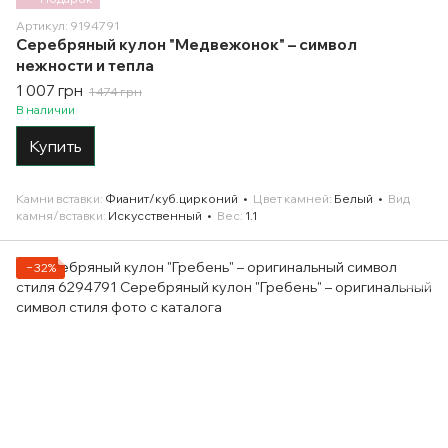
Артикул: 9194791
Серебряный кулон "Медвежонок" – символ
нежности и тепла
1 007 грн
1 474 грн
В наличии
Купить
Камни вставки
Фианит/куб.цирконий
Цвет камней
Белый
Вид
камня/вставки
Искусственный
Вес
1.1
−32%