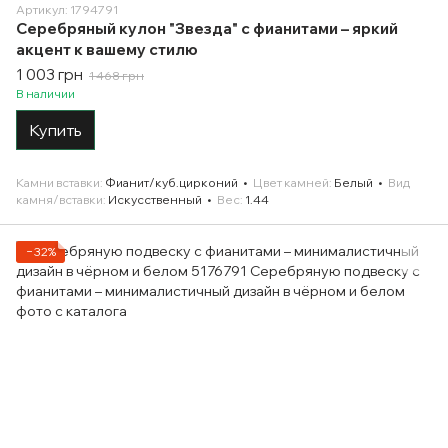
Артикул: 1794791
Серебряный кулон "Звезда" с фианитами – яркий
акцент к вашему стилю
1 003 грн
1 468 грн
В наличии
Купить
Камни вставки
Фианит/куб.цирконий
Цвет камней
Белый
Вид
камня/вставки
Искусственный
Вес
1.44
−32%