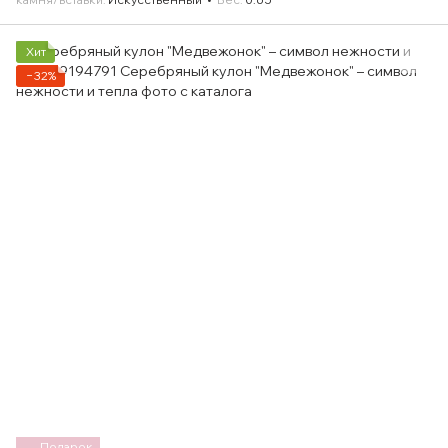
Хит
−32%
Подарок