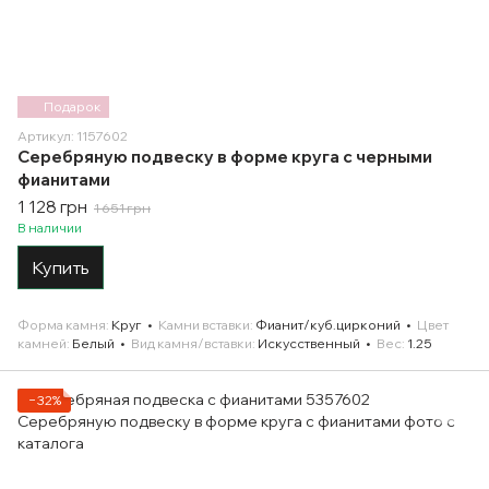
Подарок
Артикул: 1157602
Серебряную подвеску в форме круга с черными
фианитами
1 128 грн
1 651 грн
В наличии
Купить
Форма камня
Круг
Камни вставки
Фианит/куб.цирконий
Цвет
камней
Белый
Вид камня/вставки
Искусственный
Вес
1.25
−32%