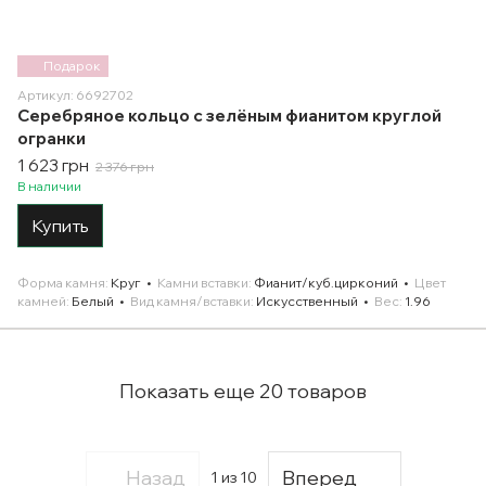
Подарок
Артикул: 6692702
Серебряное кольцо с зелёным фианитом круглой
огранки
1 623 грн
2 376 грн
В наличии
Купить
Форма камня
Круг
Камни вставки
Фианит/куб.цирконий
Цвет
камней
Белый
Вид камня/вставки
Искусственный
Вес
1.96
Показать еще 20 товаров
Назад
Вперед
1
из 10