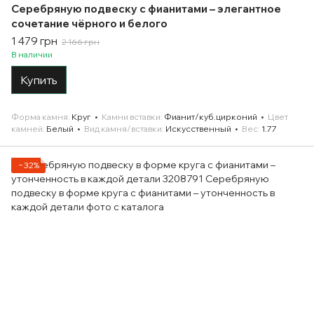
Серебряную подвеску с фианитами – элегантное
сочетание чёрного и белого
1 479 грн
2 166 грн
В наличии
Купить
Форма камня
Круг
Камни вставки
Фианит/куб.цирконий
Цвет
камней
Белый
Вид камня/вставки
Искусственный
Вес
1.77
−32%