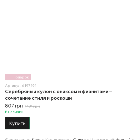
Подарок
Артикул: 6197191
Серебряный кулон с ониксом и фианитами –
сочетание стиля и роскоши
807 грн
1 181 грн
В наличии
Купить
Форма камня
Круг
Камни вставки
Оникс
Цвет камней
Черный