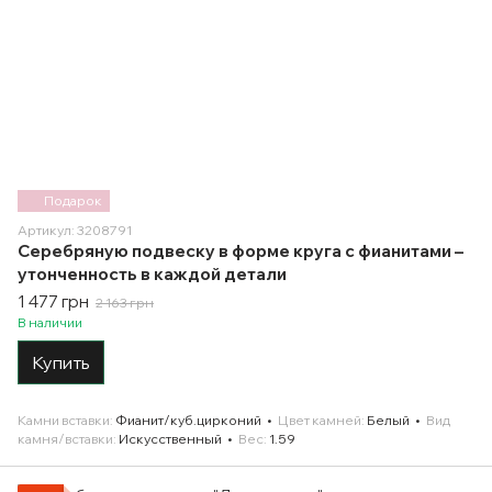
Подарок
Артикул: 3208791
Серебряную подвеску в форме круга с фианитами –
утонченность в каждой детали
1 477 грн
2 163 грн
В наличии
Купить
Камни вставки
Фианит/куб.цирконий
Цвет камней
Белый
Вид
камня/вставки
Искусственный
Вес
1.59