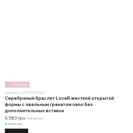
Подарок
Артикул: 220671219221
Серебряный браслет LoveR жесткой открытой
формы с овальным гранатом nano без
дополнительных вставок
6 583 грн
9 638 грн
В наличии