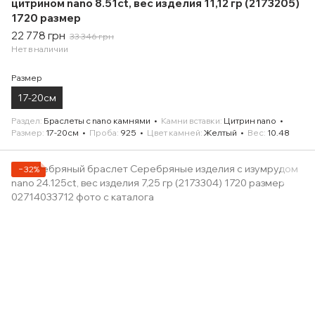
цитрином nano 8.51ct, вес изделия 11,12 гр (2173205)
1720 размер
22 778 грн
33 346 грн
Нет в наличии
Размер
17-20см
Раздел
Браслеты с nano камнями
Камни вставки
Цитрин nano
Размер
17-20см
Проба
925
Цвет камней
Желтый
Вес
10.48
−32%