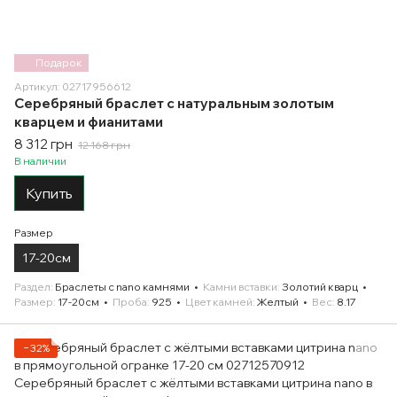
Подарок
Артикул: 02717956612
Серебряный браслет с натуральным золотым
кварцем и фианитами
8 312 грн
12 168 грн
В наличии
Купить
Размер
17-20см
Раздел
Браслеты с nano камнями
Камни вставки
Золотий кварц
Размер
17-20см
Проба
925
Цвет камней
Желтый
Вес
8.17
−32%