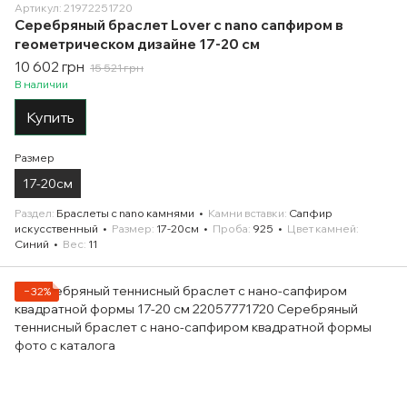
Артикул: 21972251720
Серебряный браслет Lover с nano сапфиром в
геометрическом дизайне 17-20 см
10 602 грн
15 521 грн
В наличии
Купить
Размер
17-20см
Раздел
Браслеты с nano камнями
Камни вставки
Сапфир
искусственный
Размер
17-20см
Проба
925
Цвет камней
Синий
Вес
11
−32%