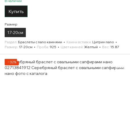
В наличии
Купить
Размер
17-20см
Раздел
Браслеты с nano камнями
Камни вставки
Цитрин nano
Размер
17-20см
Проба
925
Цвет камней
Желтый
Вес
15.87
−32%