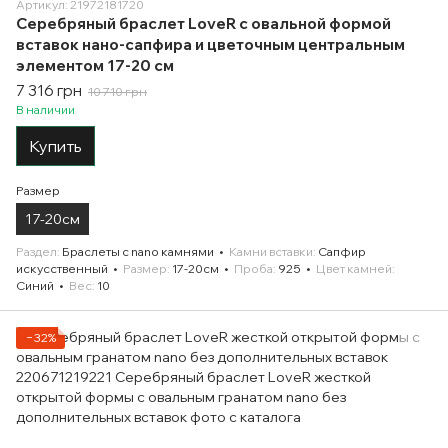
Артикул: 21972181720
Серебряный браслет LoveR с овальной формой
вставок нано-сапфира и цветочным центральным
элементом 17-20 см
7 316 грн
10 710 грн
В наличии
Купить
Размер
17-20см
Раздел
Браслеты с nano камнями
Камни вставки
Сапфир
искусственный
Размер
17-20см
Проба
925
Цвет камней
Синий
Вес
10
−32%