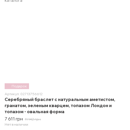
Подарок
Артикул: 02713756612
Серебряный браслет с натуральным аметистом,
гранатом, зеленым кварцем, топазом Лондон и
топазом - овальная форма
7 611 грн
11 142 грн
Нет в наличии