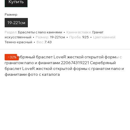
Купить
Размер
19-221см
Раздел
Браслеты с nano камнями
Камни вставки
Гранат
искусственный
Размер
19-221см
Проба
925
Цвет камней
Темно-красный
Вес
7.43
−32%