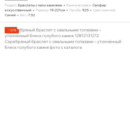
Раздел
Браслеты с nano камнями
Камни вставки
Сапфир
искусственный
Размер
19-221см
Проба
925
Цвет камней
Синий
Вес
7.52
−32%