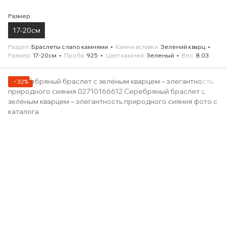
Размер
17-20см
Раздел
Браслеты с nano камнями
Камни вставки
Зелений кварц
Размер
17-20см
Проба
925
Цвет камней
Зеленый
Вес
8.03
−32%