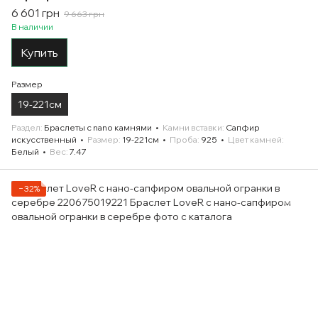
6 601 грн
9 663 грн
В наличии
Купить
Размер
19-221см
Раздел
Браслеты с nano камнями
Камни вставки
Сапфир
искусственный
Размер
19-221см
Проба
925
Цвет камней
Белый
Вес
7.47
−32%