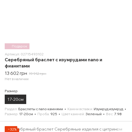
Подарок
Артикул: 02715493102
Серебряный браслет с изумрудами nano и
фианитами
13 602 грн
19 912 грн
Нет в наличии
Размер
17-20см
Раздел
Браслеты с nano камнями
Камни вставки
Изумруд изумруд
Размер
17-20см
Проба
925
Цвет камней
Зеленый
Вес
7.98
−32%