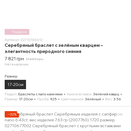
Подарок
Артикул: 02710166612
Серебряный браслет с зелёным кварцем –
элегантность природного сияния
7 821 грн
11 449 грн
Нет в наличии
Размер
17-20см
Раздел
Браслеты с nano камнями
Камни вставки
Зелений кварц
Размер
17-20см
Проба
925
Цвет камней
Зеленый
Вес
3.56
−32%