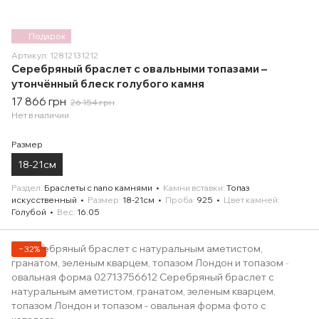
Подарок
Артикул: 12812131212
Серебряный браслет с овальными топазами –
утончённый блеск голубого камня
17 866 грн
26 154 грн
Нет в наличии
Размер
18-21см
Раздел
Браслеты с nano камнями
Камни вставки
Топаз
искусственный
Размер
18-21см
Проба
925
Цвет камней
Голубой
Вес
16.05
−32%