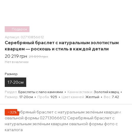
Подарок
Артикул: 02710856612
Серебряный браслет с натуральным золотистым
кварцем — роскошь и стиль в каждой детали
20 219 грн
29 599 грн
Нет в наличии
Размер
17-20см
Раздел
Браслеты с nano камнями
Камни вставки
Золотий кварц
Размер
17-20см
Проба
925
Цвет камней
Желтый
Вес
7.42
−32%