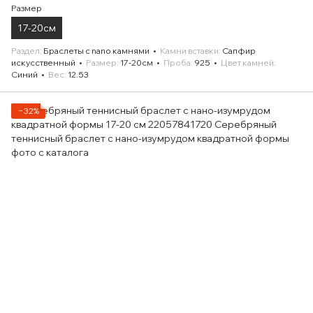
Размер
17-20см
Раздел
Браслеты с nano камнями
Камни вставки
Сапфир
искусственный
Размер
17-20см
Проба
925
Цвет камней
Синий
Вес
12.53
−32%