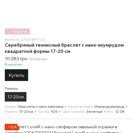
Подарок
Артикул: 22057841720
Серебряный теннисный браслет с нано-изумрудом
квадратной формы 17-20 см
10 283 грн
15 053 грн
В наличии
Купить
Размер
17-20см
Раздел
Браслеты с nano камнями
Камни вставки
Изумруд изумруд
Размер
17-20см
Проба
925
Цвет камней
Зеленый
Вес
12.08
−32%