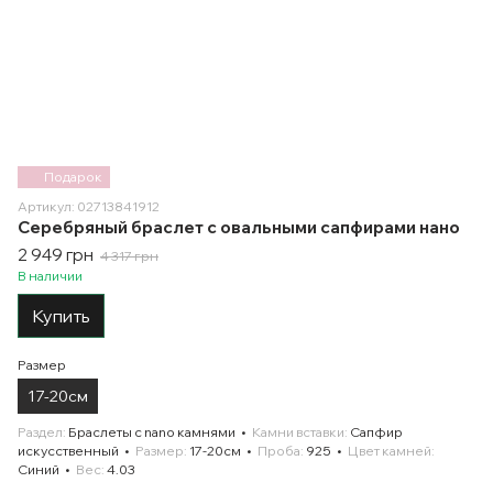
Подарок
Артикул: 02713841912
Серебряный браслет с овальными сапфирами нано
2 949 грн
4 317 грн
В наличии
Купить
Размер
17-20см
Раздел
Браслеты с nano камнями
Камни вставки
Сапфир
искусственный
Размер
17-20см
Проба
925
Цвет камней
Синий
Вес
4.03