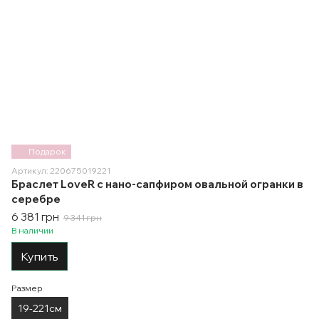
Подарок
Артикул: 220675019221
Браслет LoveR с нано-сапфиром овальной огранки в
серебре
6 381 грн
9 341 грн
В наличии
Купить
Размер
19-221см