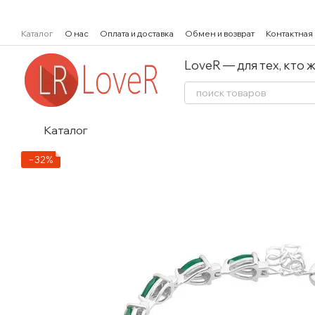
Перейти к основному контенту
Каталог
О нас
Оплата и доставка
Обмен и возврат
Контактная
LoveR — для тех, кто 
Каталог
−32%