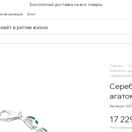
Бесплатная доставка на все товары
 информация
Блог
живёт в ритме жизни
Главная
К
Браслеты с д
Серебряный б
Сереб
агато
Артикул: 02
17 22
Нет в наличи