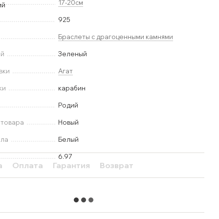
17-20см
925
Браслеты с драгоценными камнями
ей
Зеленый
вки
Агат
ки
карабин
Родий
 товара
Новый
лла
Белый
6.97
а
Оплата
Гарантия
Возврат