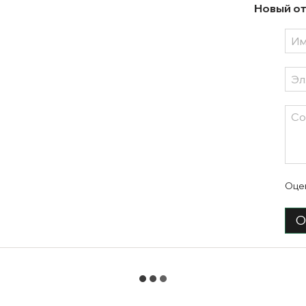
Новый от
Оце
О