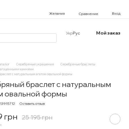
Желания
Вход
Сравнение
Мой заказ
Укр
Рус
аталог
Серебряные украшения
Серебряные браслеты
рагоценными камнями
раслет с натуральным агатом овальной формы
ряный браслет с натуральным
м овальной формы
713915712
Оставить отзыв
9 грн
25 195 грн
и