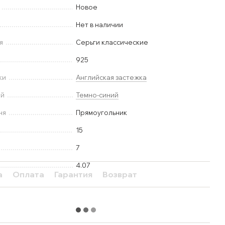
Новое
Нет в наличии
я
Серьги классические
925
ки
Английская застежка
ей
Темно-синий
ня
Прямоугольник
15
7
4.07
а
Оплата
Гарантия
Возврат