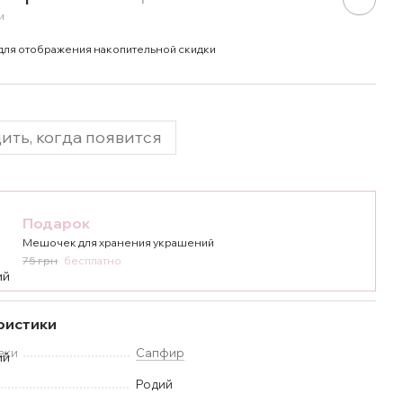
и
для отображения накопительной скидки
ить, когда появится
Подарок
Мешочек для хранения украшений
75 грн
бесплатно
ристики
вки
Сапфир
Родий