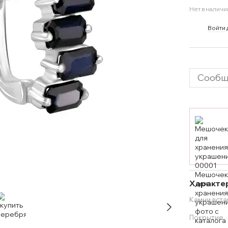
Нет в наличи
%
Войти
Сообщ
Характе
Камни вста
Покрытие