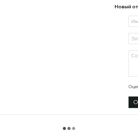
Новый от
Оце
О