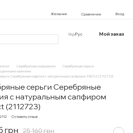
Желания
Вход
Сравнение
Мой заказ
Укр
Рус
аталог
Серебряные украшения
Серебряные серьги
гоценными камнями
ерьги Серебряные изделия с натуральным сапфиром 3.567ct (2112723)
ряные серьги Серебряные
ия с натуральным сапфиром
t (2112723)
2112
Оставить отзыв
5 грн
25 160 грн