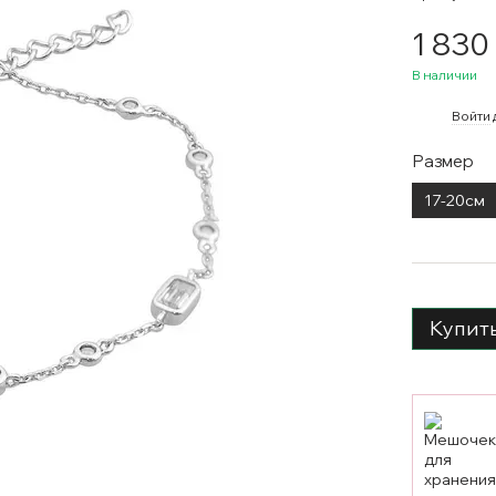
1 830
В наличии
%
Войти
Размер
17-20см
Купит