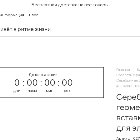
Бесплатная доставка на все товары
 информация
Блог
живёт в ритме жизни
Главная
К
До конца акции
Браслеты с ф
0
00
00
00
Серебряный б
для элегантно
дни
часы
мин
сек
Сереб
геоме
встав
для э
Артикул: 027