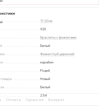
ристики
17-20см
925
Браслеты с фианитами
ей
Белый
вки
Фианит/куб.цирконий
ки
карабин
Родий
 товара
Новый
лла
Белый
2.54
а
Оплата
Гарантия
Возврат