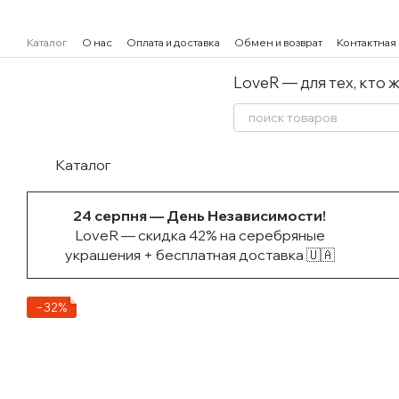
Перейти к основному контенту
Каталог
О нас
Оплата и доставка
Обмен и возврат
Контактная
LoveR — для тех, кто 
Каталог
24 серпня — День Независимости!
LoveR — скидка 42% на серебряные
украшения + бесплатная доставка 🇺🇦
−32%