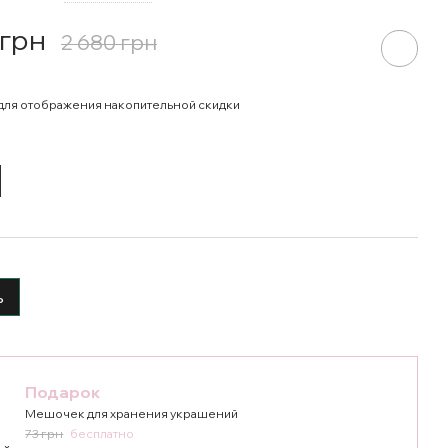
 грн
2 680 грн
для отображения накопительной скидки
ь
Подарок
Мешочек для хранения украшений
73 грн
бесплатно