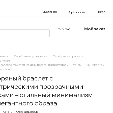
Желания
Вход
Сравнение
Мой заказ
Укр
Рус
аталог
Серебряные украшения
Серебряные браслеты
ианитами
раслет с геометрическими прозрачными вставками – стильный минимализм
го образа
ряный браслет с
трическими прозрачными
ками – стильный минимализм
легантного образа
11721612
Оставить отзыв