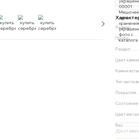
Характе
Размер
Проба
Раздел
Цвет камн
Камни вста
Тип застеж
Покрытие
Состояние
Цвет мета
Вес
Доставк