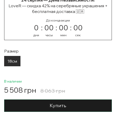
24 серпня — День Независимости!
LoveR — скидка 42% на серебряные украшения +
бесплатная доставка 🇺🇦
До конца акции
0
00
00
00
дни
часы
мин
сек
Размер
18см
В наличии
5 508 грн
8 063 грн
Купить