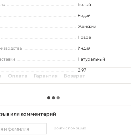
лла
Белый
Родий
Женский
Новое
оизводства
Индия
вставки
Натуральный
2.97
а
Оплата
Гарантия
Возврат
зыв или комментарий
Войти с помощью