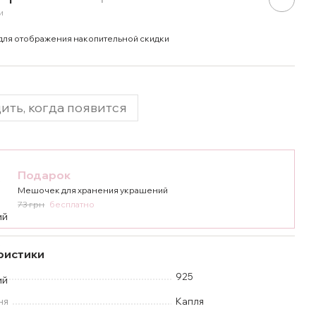
и
для отображения накопительной скидки
ить, когда появится
Подарок
Мешочек для хранения украшений
73 грн
бесплатно
ристики
925
ня
Капля