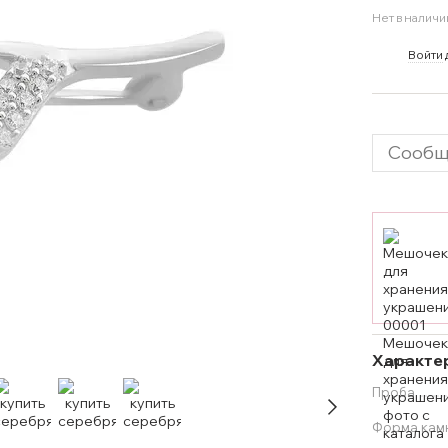
Нет в наличи
%
Войти
Сообщ
Характе
Проба
Форма кам