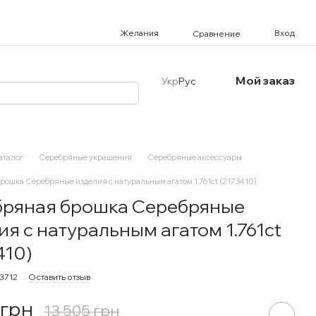
Желания
Вход
Сравнение
Мой заказ
Укр
Рус
аталог
Серебряные украшения
Серебряные аксессуары
рошка Серебряные изделия с натуральным агатом 1.761ct (2173410)
ряная брошка Серебряные
ия с натуральным агатом 1.761ct
410)
43712
Оставить отзыв
 грн
13 505 грн