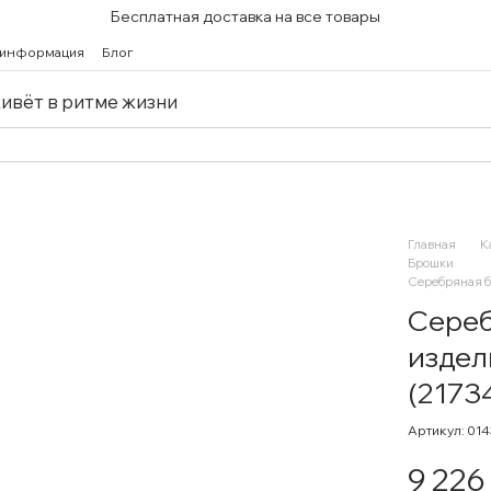
Бесплатная доставка на все товары
 информация
Блог
живёт в ритме жизни
Главная
К
Брошки
Серебряная б
Сереб
издел
(2173
Артикул: 01
9 226