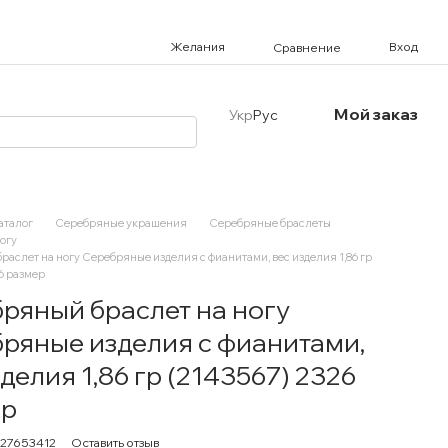
Желания
Вход
Сравнение
Мой заказ
Укр
Рус
аталог
Серебряные украшения
Серебряные браслеты
огу
аслет на ногу Серебряные изделия с фианитами, вес изделия 1,86 гр
6 размер
ряный браслет на ногу
ряные изделия с фианитами,
зделия 1,86 гр (2143567) 2326
ер
327653412
Оставить отзыв