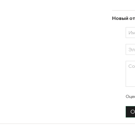
Новый от
Оце
О