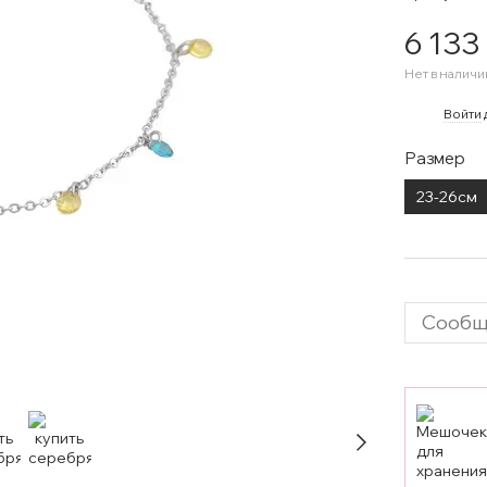
6 133
Нет в наличи
%
Войти
Размер
23-26см
Сообщ