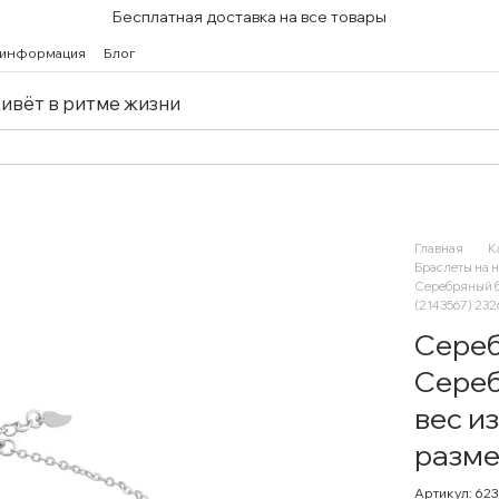
Бесплатная доставка на все товары
 информация
Блог
живёт в ритме жизни
Главная
К
Браслеты на н
Серебряный бр
(2143567) 232
Сереб
Сереб
вес и
разм
Артикул: 62