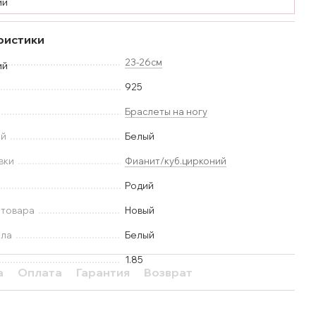
ристики
23-26см
925
Браслеты на ногу
ей
Белый
вки
Фианит/куб.цирконий
Родий
 товара
Новый
лла
Белый
1.85
а
Оплата
Гарантия
Возврат