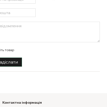
іть товар
адіслати
Контактна інформація