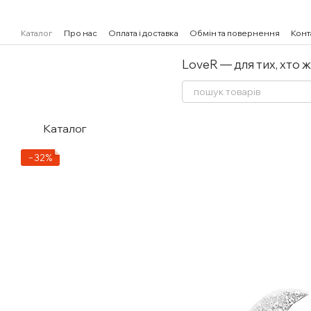
Перейти к основному контенту
Каталог
Про нас
Оплата і доставка
Обмін та повернення
Конт
LoveR — для тих, хто 
Каталог
−32%