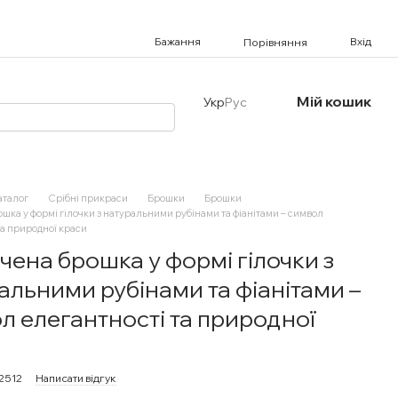
Бажання
Вхід
Порівняння
Мій кошик
Укр
Рус
аталог
Срібні прикраси
Брошки
Брошки
шка у формі гілочки з натуральними рубінами та фіанітами – символ
та природної краси
чена брошка у формі гілочки з
альними рубінами та фіанітами –
л елегантності та природної
72512
Написати відгук