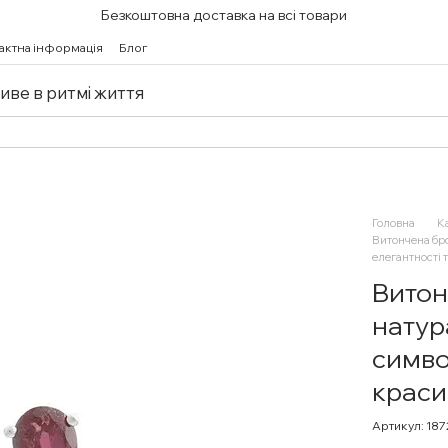
Безкоштовна доставка на всі товари
актна інформація
Блог
живе в ритмі життя
Головна
К
Витончена бро
елегантності 
Витон
натур
симво
краси
Артикул: 18