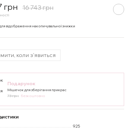
7 грн
16 743 грн
ності
для відображення накопичувальної знижки
мити, коли з'явиться
Подарунок
Мішечок для зберігання прикрас
73 грн
безкоштовно
ристики
925