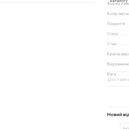
Форма ка
Колір мета
Покриття
Стать
Стан
Країна вир
Вид камен
Вага
Доставк
Новий ві