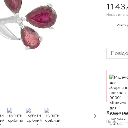
11 43
Немає в наяв
%
Увійти
Повідо
Характе
Проба