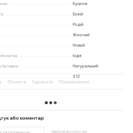
меню
Крапля
лу
Білий
Родій
Жіночий
Новий
обництва
Індія
ю/вставки
Натуральний
3.12
а
Оплата
Гарантія
Повернення
дгук або коментар
Увійти за допомогою