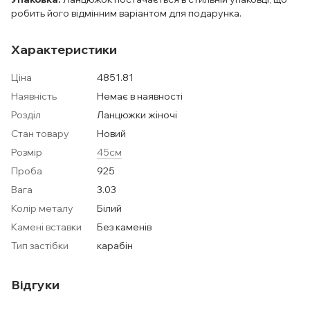
робить його відмінним варіантом для подарунка.
Характеристики
Ціна
4851.81
Наявність
Немає в наявності
Розділ
Ланцюжки жіночі
Стан товару
Новий
Розмір
45см
Проба
925
Вага
3.03
Колір металу
Білий
Камені вставки
Без каменів
Тип застібки
карабін
Відгуки