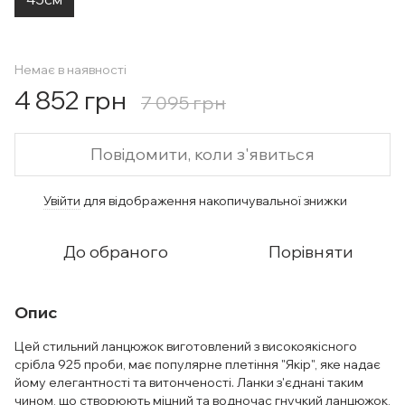
Немає в наявності
4 852 грн
7 095 грн
Повідомити, коли з'явиться
Увійти
для відображення накопичувальної знижки
%
До обраного
Порівняти
Опис
Цей стильний ланцюжок виготовлений з високоякісного
срібла 925 проби, має популярне плетіння "Якір", яке надає
йому елегантності та витонченості. Ланки з'єднані таким
чином, що створюють міцний та водночас гнучкий ланцюжок,