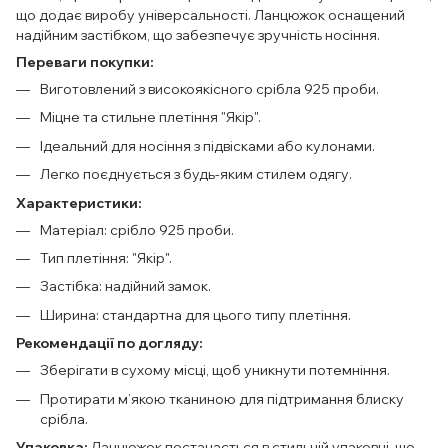
що додає виробу універсальності. Ланцюжок оснащений
надійним застібком, що забезпечує зручність носіння.
Переваги покупки:
Виготовлений з високоякісного срібла 925 проби.
Міцне та стильне плетіння "Якір".
Ідеальний для носіння з підвісками або кулонами.
Легко поєднується з будь-яким стилем одягу.
Характеристики:
Матеріал: срібло 925 проби.
Тип плетіння: "Якір".
Застібка: надійний замок.
Ширина: стандартна для цього типу плетіння.
Рекомендації по догляду:
Зберігати в сухому місці, щоб уникнути потемніння.
Протирати м’якою тканиною для підтримання блиску
срібла.
Упаковка:
Ланцюжок постачається в стильній упаковці, що