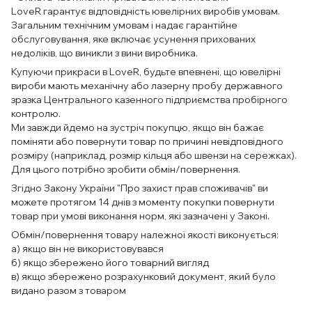
LoveR гарантує відповідність ювелірних виробів умовам.
Загальним технічним умовам і надає гарантійне
обслуговування, яке включає усунення прихованих
недоліків, що виникли з вини виробника.
Купуючи прикраси в LoveR, будьте впевнені, що ювелірні
вироби мають механічну або лазерну пробу державного
зразка Центрального казенного підприємства пробірного
контролю.
Ми завжди йдемо на зустріч покупцю, якщо він бажає
поміняти або повернути товар по причині невідповідного
розміру (наприклад, розмір кільця або швензи на сережках).
Для цього потрібно зробити обмін/повернення.
Згідно Закону України "Про захист прав споживачів" ви
можете протягом 14 днів з моменту покупки повернути
товар при умові виконання норм, які зазначені у Законі.
Обмін/повернення товару належної якості виконується:
а) якщо він не використовувався
б) якщо збережено його товарний вигляд
в) якщо збережено розрахунковий документ, який було
видано разом з товаром