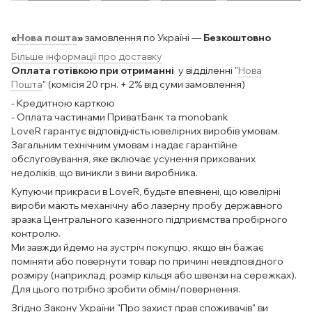
«
Нова пошта
»
замовлення по Україні —
Безкоштовно
Більше інформації про доставку
Оплата готівкою при отриманні
у відділенні "
Нова
Пошта
" (комісія 20 грн. + 2% від суми замовлення)
- Кредитною карткою
- Оплата частинами ПриватБанк та monobank
LoveR гарантує відповідність ювелірних виробів умовам.
Загальним технічним умовам і надає гарантійне
обслуговування, яке включає усунення прихованих
недоліків, що виникли з вини виробника.
Купуючи прикраси в LoveR, будьте впевнені, що ювелірні
вироби мають механічну або лазерну пробу державного
зразка Центрального казенного підприємства пробірного
контролю.
Ми завжди йдемо на зустріч покупцю, якщо він бажає
поміняти або повернути товар по причині невідповідного
розміру (наприклад, розмір кільця або швензи на сережках).
Для цього потрібно зробити обмін/повернення.
Згідно Закону України "Про захист прав споживачів" ви