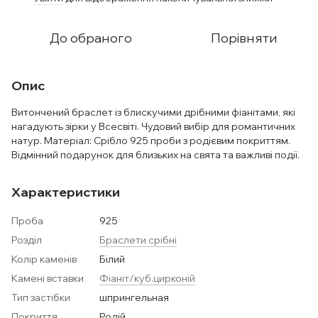
До обраного
Порівняти
Опис
Витончений браслет із блискучими дрібними фіанітами, які
нагадують зірки у Всесвіті. Чудовий вибір для романтичних
натур. Матеріал: Срібло 925 проби з родієвим покриттям.
Відмінний подарунок для близьких на свята та важливі події.
Характеристики
Проба
925
Розділ
Браслети срібні
Колір каменів
Білий
Камені вставки
Фіаніт/куб.цирконій
Тип застібки
шпрингельная
Покриття
Родій