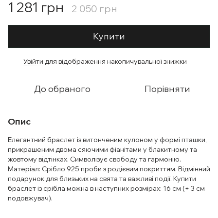
1 281 грн
2 050 грн
Купити
Увійти
для відображення накопичувальної знижки
%
До обраного
Порівняти
Опис
Елегантний браслет із витонченим кулоном у формі пташки,
прикрашеним двома сяючими фіанітами у блакитному та
жовтому відтінках. Символізує свободу та гармонію.
Матеріал: Срібло 925 проби з родієвим покриттям. Відмінний
подарунок для близьких на свята та важливі події. Купити
браслет із срібла можна в наступних розмірах: 16 см (+ 3 см
подовжувач).