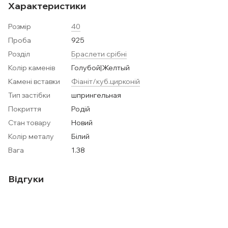
Характеристики
Розмір
40
Проба
925
Розділ
Браслети срібні
Колір каменів
Голубой|Желтый
Камені вставки
Фіаніт/куб.цирконій
Тип застібки
шпрингельная
Покриття
Родій
Стан товару
Новий
Колір металу
Білий
Вага
1.38
Відгуки