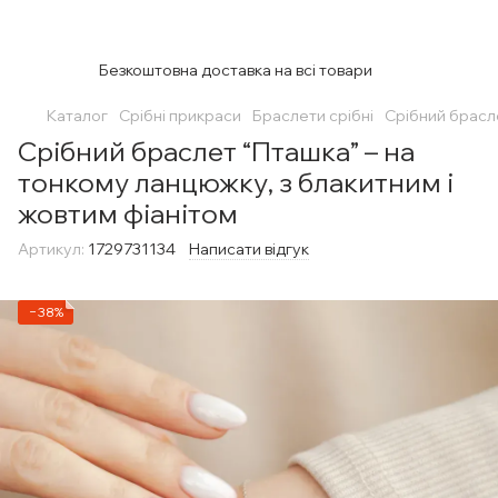
Безкоштовна доставка на всі товари
Каталог
Срібні прикраси
Браслети срібні
Срібний брасле
Срібний браслет “Пташка” – на
тонкому ланцюжку, з блакитним і
жовтим фіанітом
Артикул:
1729731134
Написати відгук
−38%