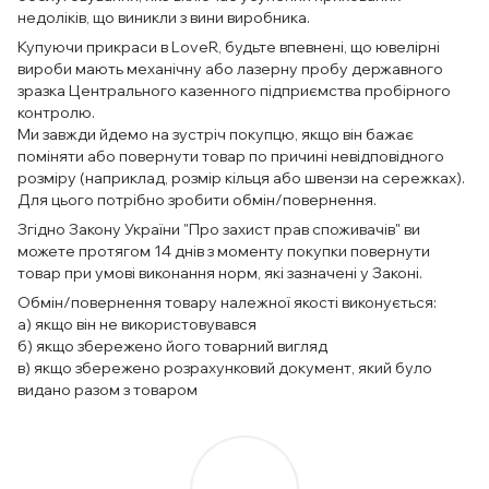
недоліків, що виникли з вини виробника.
Купуючи прикраси в LoveR, будьте впевнені, що ювелірні
вироби мають механічну або лазерну пробу державного
зразка Центрального казенного підприємства пробірного
контролю.
Ми завжди йдемо на зустріч покупцю, якщо він бажає
поміняти або повернути товар по причині невідповідного
розміру (наприклад, розмір кільця або швензи на сережках).
Для цього потрібно зробити обмін/повернення.
Згідно Закону України "Про захист прав споживачів" ви
можете протягом 14 днів з моменту покупки повернути
товар при умові виконання норм, які зазначені у Законі.
Обмін/повернення товару належної якості виконується:
а) якщо він не використовувався
б) якщо збережено його товарний вигляд
в) якщо збережено розрахунковий документ, який було
видано разом з товаром