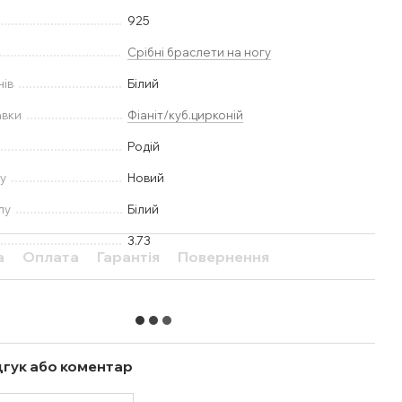
925
Срібні браслети на ногу
нів
Білий
авки
Фіаніт/куб.цирконій
Родій
у
Новий
лу
Білий
3.73
а
Оплата
Гарантія
Повернення
дгук або коментар