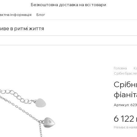
Безкоштовна доставка на всі товари
актна інформація
Блог
живе в ритмі життя
Головна
К
Срібні брасле
Срібн
фіані
Артикул: 62
6 122
Немає в наяв