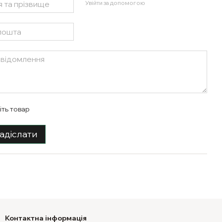
Увійти за допомогою
іть товар
адіслати
Контактна інформація