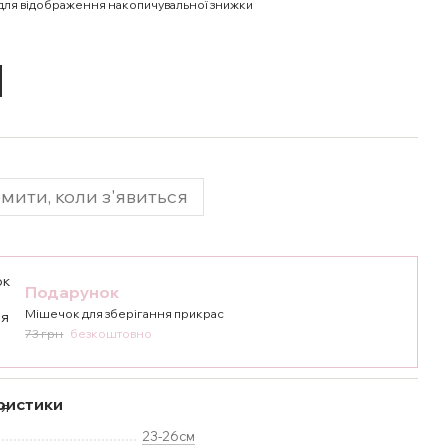
для відображення накопичувальної знижки
мити, коли з'явиться
Подарунок
Мішечок для зберігання прикрас
73 грн
безкоштовно
ристики
23-26см