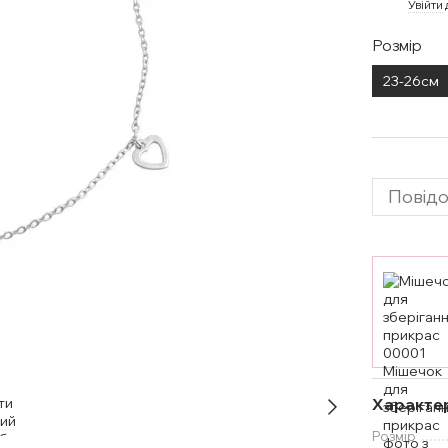
%
Увійти
Розмір
23-26см
Повідо
Характе
Розмір