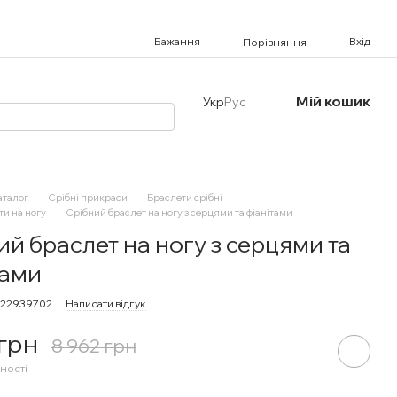
Бажання
Вхід
Порівняння
Мій кошик
Укр
Рус
аталог
Срібні прикраси
Браслети срібні
ти на ногу
Срібний браслет на ногу з серцями та фіанітами
ий браслет на ногу з серцями та
тами
322939702
Написати відгук
 грн
8 962 грн
ності