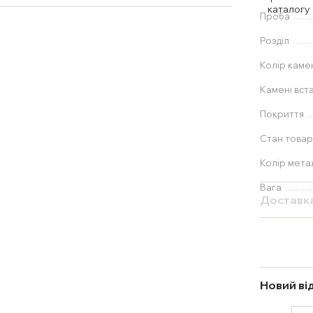
Проба
Розділ
Колір каме
Камені вст
Покриття
Стан товар
Колір мета
Вага
Доставк
Новий ві