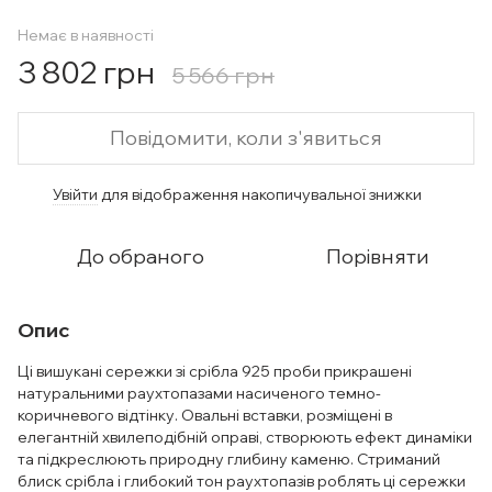
Немає в наявності
3 802 грн
5 566 грн
Повідомити, коли з'явиться
Увійти
для відображення накопичувальної знижки
%
До обраного
Порівняти
Опис
Ці вишукані сережки зі срібла 925 проби прикрашені
натуральними раухтопазами насиченого темно-
коричневого відтінку. Овальні вставки, розміщені в
елегантній хвилеподібній оправі, створюють ефект динаміки
та підкреслюють природну глибину каменю. Стриманий
блиск срібла і глибокий тон раухтопазів роблять ці сережки