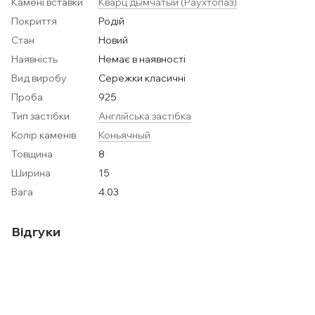
Камені вставки
Кварц дымчатый (Раухтопаз)
Покриття
Родій
Стан
Новий
Наявність
Немає в наявності
Вид виробу
Сережки класичні
Проба
925
Тип застібки
Англійська застібка
Колір каменів
Коньячный
Товщина
8
Ширина
15
Вага
4.03
Відгуки