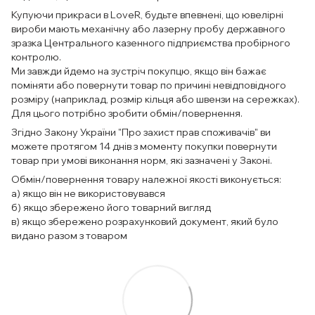
Купуючи прикраси в LoveR, будьте впевнені, що ювелірні
вироби мають механічну або лазерну пробу державного
зразка Центрального казенного підприємства пробірного
контролю.
Ми завжди йдемо на зустріч покупцю, якщо він бажає
поміняти або повернути товар по причині невідповідного
розміру (наприклад, розмір кільця або швензи на сережках).
Для цього потрібно зробити обмін/повернення.
Згідно Закону України "Про захист прав споживачів" ви
можете протягом 14 днів з моменту покупки повернути
товар при умові виконання норм, які зазначені у Законі.
Обмін/повернення товару належної якості виконується:
а) якщо він не використовувався
б) якщо збережено його товарний вигляд
в) якщо збережено розрахунковий документ, який було
видано разом з товаром