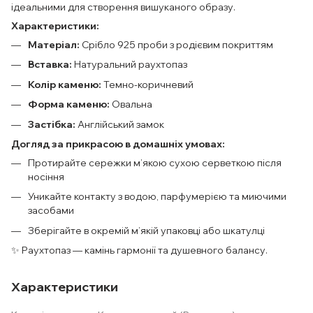
ідеальними для створення вишуканого образу.
Характеристики:
Матеріал:
Срібло 925 проби з родієвим покриттям
Вставка:
Натуральний раухтопаз
Колір каменю:
Темно-коричневий
Форма каменю:
Овальна
Застібка:
Англійський замок
Догляд за прикрасою в домашніх умовах:
Протирайте сережки м’якою сухою серветкою після
носіння
Уникайте контакту з водою, парфумерією та миючими
засобами
Зберігайте в окремій м’якій упаковці або шкатулці
✨ Раухтопаз — камінь гармонії та душевного балансу.
Характеристики