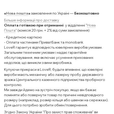
«
Нова пошта
»
замовлення по Україні —
Безкоштовно
Більше інформації про доставку
Оплата готівкою при отриманні
у відділенні "
Нова
Пошта
" (комісія 20 грн. + 2% від суми замовлення)
- Кредитною карткою
- Оплата частинами ПриватБанк та monobank
LoveR гарантує відповідність ювелірних виробів умовам.
Загальним технічним умовам і надає гарантійне
обслуговування, яке включає усунення прихованих
недоліків, що виникли з вини виробника.
Купуючи прикраси в LoveR, будьте впевнені, що ювелірні
вироби мають механічну або лазерну пробу державного
зразка Центрального казенного підприємства пробірного
контролю.
Ми завжди йдемо на зустріч покупцю, якщо він бажає
поміняти або повернути товар по причині невідповідного
розміру (наприклад, розмір кільця або швензи на сережках).
Для цього потрібно зробити обмін/повернення.
Згідно Закону України "Про захист прав споживачів" ви