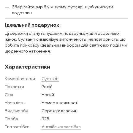
Зберігайте виріб у м’якому футлярі, щоб уникнути
подряпин.
Ідеальний подарунок:
Ці сережки стануть чудовим подарунком для особливих
жінок. Султаніт символізує витонченість і неповторність, що
робить прикрасу ідеальним вибором для святкових подій чи
щоденного натхнення.
Характеристики
Камені вставки
Султаніт
Покриття
Родій
Стан
Новий
Наявність
Немає в наявності
Вид виробу
Сережки класичні
Проба
925
Тип застібки
Англійська застібка