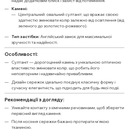
надає додатковий блиск і захист від потемніння.
Камені:
Центральний: овальний султаніт, що вражає своєю
здатністю змінювати колір залежно від освітлення (від
зеленого до золотисто-рожевого).
Тип застібки:
Англійський замок для максимальної
зручності та надійності.
Особливості:
Султаніт — дорогоцінний камінь з унікальною оптичною
властивістю змінювати колір, що робить його
неповторним і надзвичайно привабливим.
Дизайн сережок ідеально поєднує класичну форму і
сучасну елегантність, що підходить для будь-якої події.
Рекомендації з догляду:
Уникайте контакту з хімічними речовинами, щоб зберегти
первісний вигляд каменя.
Після носіння сережки бажано протирати м’якою
тканиною.