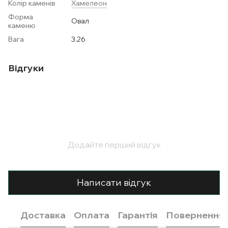
Колір каменів
Хамелеон
Форма
Овал
каменю
Вага
3.26
Відгуки
Додайте перший відгук
Написати відгук
Доставка
Оплата
Гарантія
Повернення