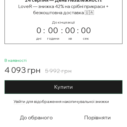
24 серпня — День Незалежності!
LoveR — знижка 42% на срібні прикраси +
безкоштовна доставка 🇺🇦
До кінця акції
0
00
00
00
дні
години
хв
сек
В наявності
4 093 грн
5 992 грн
Купити
Увійти
для відображення накопичувальної знижки
%
До обраного
Порівняти