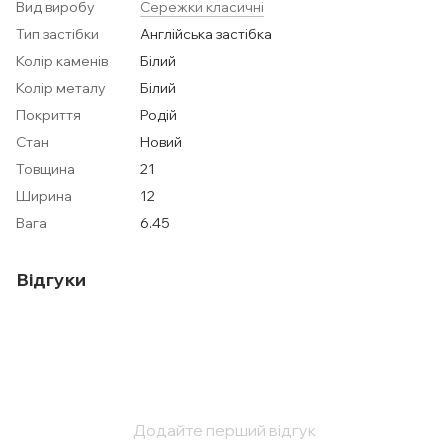
Вид виробу
Сережки класичні
Тип застібки
Англійська застібка
Колір каменів
Білий
Колір металу
Білий
Покриття
Родій
Стан
Новий
Товщина
21
Ширина
12
Вага
6.45
Відгуки
Додайте перший відгук