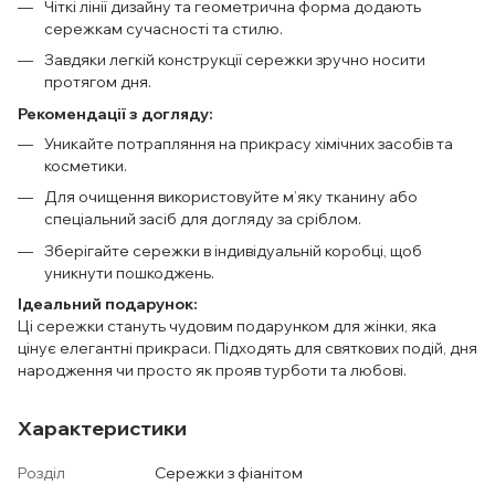
Чіткі лінії дизайну та геометрична форма додають
сережкам сучасності та стилю.
Завдяки легкій конструкції сережки зручно носити
протягом дня.
Рекомендації з догляду:
Уникайте потрапляння на прикрасу хімічних засобів та
косметики.
Для очищення використовуйте м’яку тканину або
спеціальний засіб для догляду за сріблом.
Зберігайте сережки в індивідуальній коробці, щоб
уникнути пошкоджень.
Ідеальний подарунок:
Ці сережки стануть чудовим подарунком для жінки, яка
цінує елегантні прикраси. Підходять для святкових подій, дня
народження чи просто як прояв турботи та любові.
Характеристики
Розділ
Сережки з фіанітом