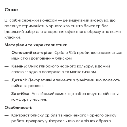
Опис
Ці срібні сережки з оніксом — це вишуканий аксесуар, що
поєднує стриманість чорного каменя та блиск срібла.
Ідеальний вибір для створення ефектного образу з нотками
класики.
Матеріали та характеристики:
Основний матеріал:
Срібло 925 проби, що вирізняється
міцністю і довговічним блиском.
Камінь:
Онікс глибокого чорного кольору, відомий
своєю гладкою поверхнею та магнетизмом.
Деталі:
Декоративні елементи з фіанітами, що додають
сяйва та розкоші.
Застібка:
Англійський замок, що забезпечує надійність і
комфорт у носінні.
Особливості:
Контраст блиску срібла та насиченого чорного оніксу
робить прикрасу універсальною для різних образів.