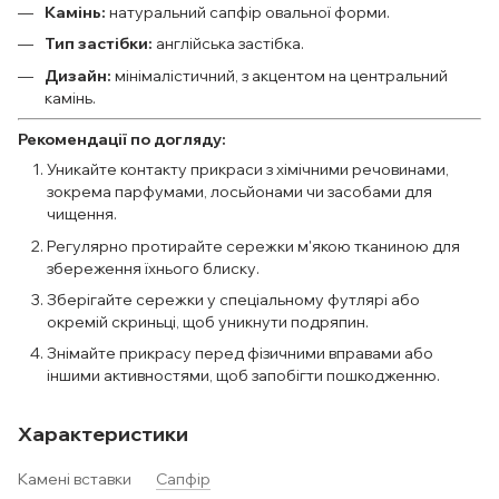
Камінь:
натуральний сапфір овальної форми.
Тип застібки:
англійська застібка.
Дизайн:
мінімалістичний, з акцентом на центральний
камінь.
Рекомендації по догляду:
Уникайте контакту прикраси з хімічними речовинами,
зокрема парфумами, лосьйонами чи засобами для
чищення.
Регулярно протирайте сережки м'якою тканиною для
збереження їхнього блиску.
Зберігайте сережки у спеціальному футлярі або
окремій скриньці, щоб уникнути подряпин.
Знімайте прикрасу перед фізичними вправами або
іншими активностями, щоб запобігти пошкодженню.
Характеристики
Камені вставки
Сапфір