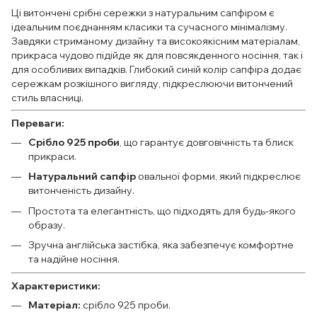
Ці витончені срібні сережки з натуральним сапфіром є
ідеальним поєднанням класики та сучасного мінімалізму.
Завдяки стриманому дизайну та високоякісним матеріалам,
прикраса чудово підійде як для повсякденного носіння, так і
для особливих випадків. Глибокий синій колір сапфіра додає
сережкам розкішного вигляду, підкреслюючи витончений
стиль власниці.
Переваги:
Срібло 925 проби
, що гарантує довговічність та блиск
прикраси.
Натуральний сапфір
овальної форми, який підкреслює
витонченість дизайну.
Простота та елегантність, що підходять для будь-якого
образу.
Зручна англійська застібка, яка забезпечує комфортне
та надійне носіння.
Характеристики:
Матеріал:
срібло 925 проби.