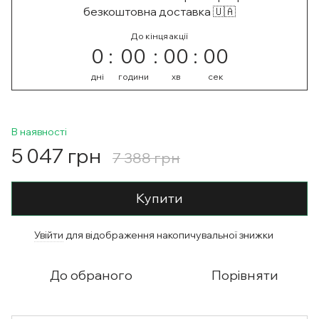
безкоштовна доставка 🇺🇦
До кінця акції
0
00
00
00
дні
години
хв
сек
В наявності
5 047 грн
7 388 грн
Купити
Увійти
для відображення накопичувальної знижки
%
До обраного
Порівняти