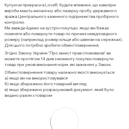
Купуючи прикраси в LoveR, будьте впевнені, що ювелірні
вироби мають механічну або лазерну пробу державного
зразка Центрального казенного підприємства пробірного
контролю.
Ми завжди йдемо на зустріч покупцю, якщо він бажає
поміняти або повернути товар по причині невідповідного
розміру (наприклад, розмір кільця або швензи на сережках).
Для цього потрібно зробити обмін/повернення.
Згідно Закону України "Про захист прав споживачів" ви
можете протягом 14 днів з моменту покупки повернути
товар при умові виконання норм, які зазначені у Законі.
Обмін/повернення товару належної якості виконується:
а) якщо він не використовувався
б) якщо збережено його товарний вигляд
в) якщо збережено розрахунковий документ, який було
видано разом з товаром