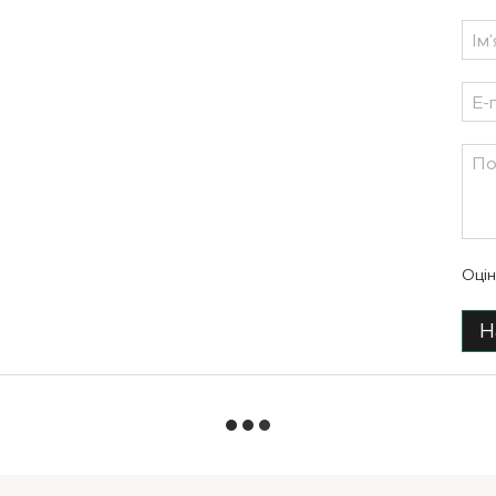
Оцін
Н