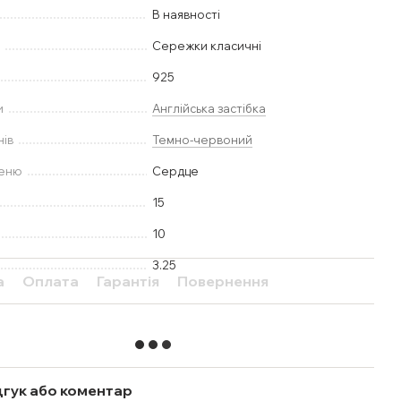
В наявності
у
Сережки класичні
925
и
Англійська застібка
нів
Темно-червоний
меню
Сердце
15
10
3.25
а
Оплата
Гарантія
Повернення
дгук або коментар