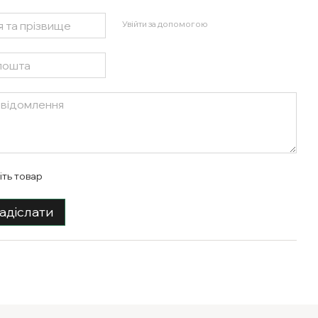
Увійти за допомогою
іть товар
адіслати