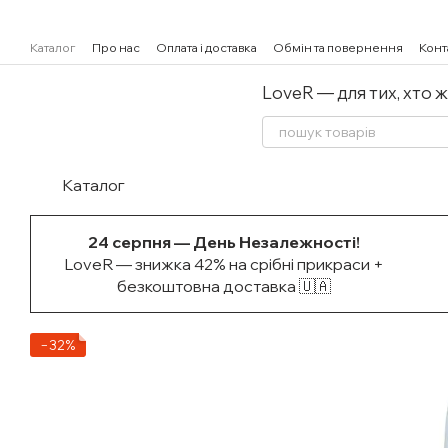
Перейти к основному контенту
Каталог
Про нас
Оплата і доставка
Обмін та повернення
Конт
LoveR — для тих, хто 
Каталог
24 серпня — День Незалежності!
LoveR — знижка 42% на срібні прикраси +
безкоштовна доставка 🇺🇦
−32%