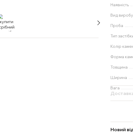
Наявність
Вид вироб
Проба
Тип застібк
Колір каме
Форма ка
Товщина
Ширина
Вага
Доставк
Новий ві