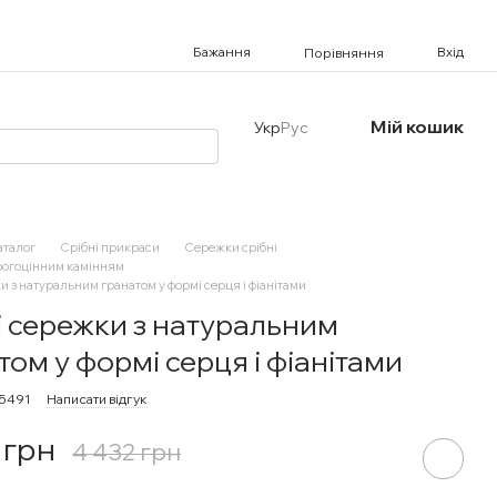
Бажання
Вхід
Порівняння
Мій кошик
Укр
Рус
аталог
Срібні прикраси
Сережки срібні
рогоцінним камінням
и з натуральним гранатом у формі серця і фіанітами
і сережки з натуральним
том у формі серця і фіанітами
95491
Написати відгук
 грн
4 432 грн