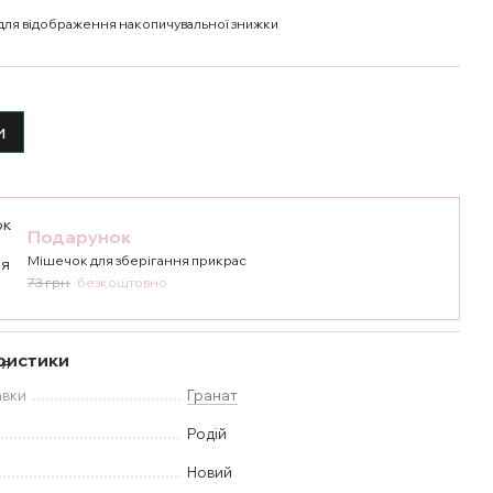
для відображення накопичувальної знижки
и
Подарунок
Мішечок для зберігання прикрас
73 грн
безкоштовно
ристики
авки
Гранат
Родій
Новий