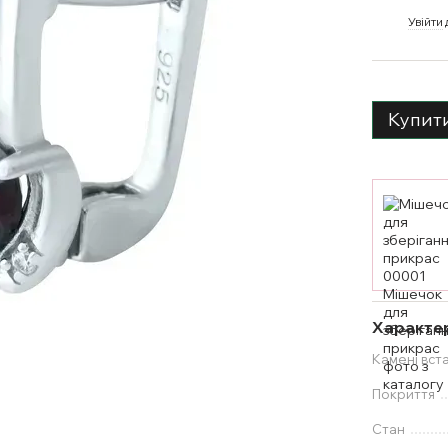
%
Увійти
Купит
Характе
Камені вст
Покриття
Стан