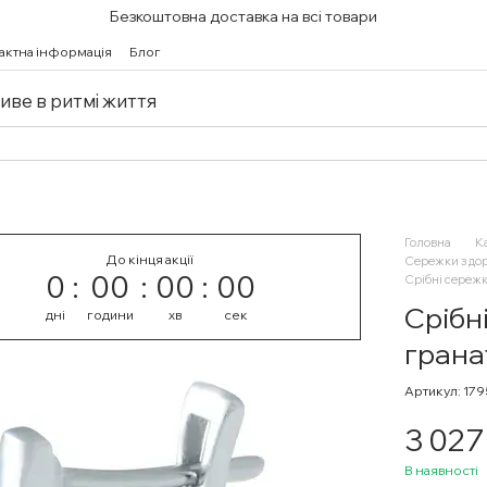
Безкоштовна доставка на всі товари
актна інформація
Блог
живе в ритмі життя
Головна
К
До кінця акції
Сережки з до
0
00
00
00
Срібні сережк
Срібн
дні
години
хв
сек
грана
Артикул: 17
3 027
В наявності