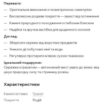
Переваги:
Оригінальне виконання з геометричною симетрією
Високоякісне родієве покриття — захист від потемніння
Камені природного походження з глибоким блиском
Надійна та зручна застібка для щоденного носіння
Догляд:
Зберігати окремо від жорстких предметів
Уникати дії побутової хімії та води
Регулярно протирати м’якою сухою тканиною
Ідеальний подарунок:
Сережки з гранатом — витончений жест уваги до жінки, яка
цінує природну силу та стриману розкіш.
Характеристики
Камені вставки
Гранат
Покриття
Родій