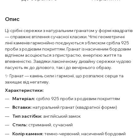
Опис
Ці срібні сережки з натуральним гранатом у формі квадратів
— справжнє втілення сучасної класики. Чіткі геометричні
лінії каменів гармонійно поєднуються з блиском срібла 925
проби з родієвим покриттям. Гранат із насиченим бордовим
відтінком асоціюється з пристрастю, енергією життя та
впевненістю. Завдяки лаконічному дизайну сережки чудово
пасують як до ділового, так і до вечірнього образу.
✨ Гранат — камінь сили і гармонії, що розпалює серце та
захищає від негативу.
Характеристики:
Матеріал:
срібло 925 проби з родієвим покриттям
Вставки:
натуральний гранат (квадратної форми)
Тип застібки:
англійський замок
Стиль:
стриманий, сучасний
Колір каменя:
темно-червоний, насичений бордовий