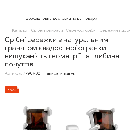
Безкоштовна доставка на всі товари
Каталог
Срібні прикраси
Сережки срібні
Сережки з дор
Срібні сережки з натуральним
гранатом квадратної огранки —
вишуканість геометрії та глибина
почуттів
Артикул:
7790902
Написати відгук
−32%