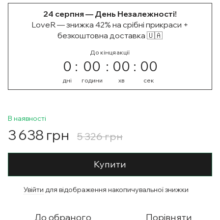
24 серпня — День Незалежності!
LoveR — знижка 42% на срібні прикраси +
безкоштовна доставка 🇺🇦
До кінця акції
0
00
00
00
дні
години
хв
сек
В наявності
3 638 грн
5 326 грн
Купити
Увійти
для відображення накопичувальної знижки
%
До обраного
Порівняти