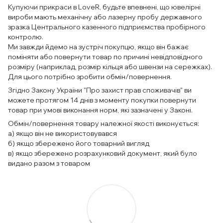
Купуючи прикраси в LoveR, будьте впевнені, що ювелірні
вироби мають механічну або лазерну пробу державного
зразка Центрального казенного підприємства пробірного
контролю.
Ми завжди йдемо на зустріч покупцю, якщо він бажає
поміняти або повернути товар по причині невідповідного
розміру (наприклад, розмір кільця або швензи на сережках).
Для цього потрібно зробити обмін/повернення.
Згідно Закону України "Про захист прав споживачів" ви
можете протягом 14 днів з моменту покупки повернути
товар при умові виконання норм, які зазначені у Законі.
Обмін/повернення товару належної якості виконується:
а) якщо він не використовувався
б) якщо збережено його товарний вигляд
в) якщо збережено розрахунковий документ, який було
видано разом з товаром