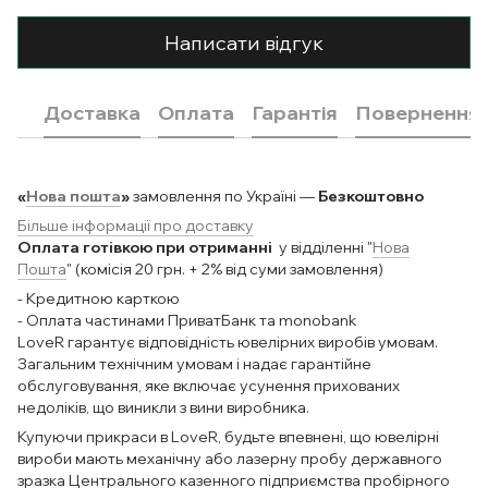
Написати відгук
Доставка
Оплата
Гарантія
Повернення
«
Нова пошта
»
замовлення по Україні —
Безкоштовно
Більше інформації про доставку
Оплата готівкою при отриманні
у відділенні "
Нова
Пошта
" (комісія 20 грн. + 2% від суми замовлення)
- Кредитною карткою
- Оплата частинами ПриватБанк та monobank
LoveR гарантує відповідність ювелірних виробів умовам.
Загальним технічним умовам і надає гарантійне
обслуговування, яке включає усунення прихованих
недоліків, що виникли з вини виробника.
Купуючи прикраси в LoveR, будьте впевнені, що ювелірні
вироби мають механічну або лазерну пробу державного
зразка Центрального казенного підприємства пробірного