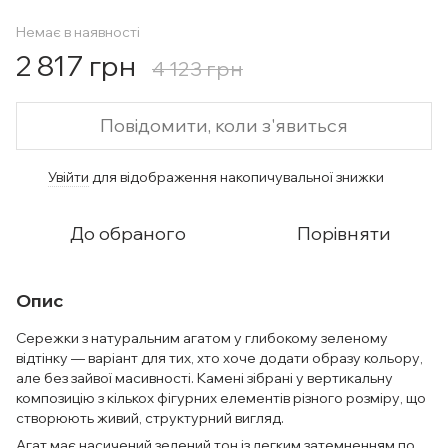
Немає в наявності
2 817 грн
4 123 грн
Повідомити, коли з'явиться
Увійти
для відображення накопичувальної знижки
%
До обраного
Порівняти
Опис
Сережки з натуральним агатом у глибокому зеленому
відтінку — варіант для тих, хто хоче додати образу кольору,
але без зайвої масивності. Камені зібрані у вертикальну
композицію з кількох фігурних елементів різного розміру, що
створюють живий, структурний вигляд.
Агат має насичений зелений тон із легким затемненням по