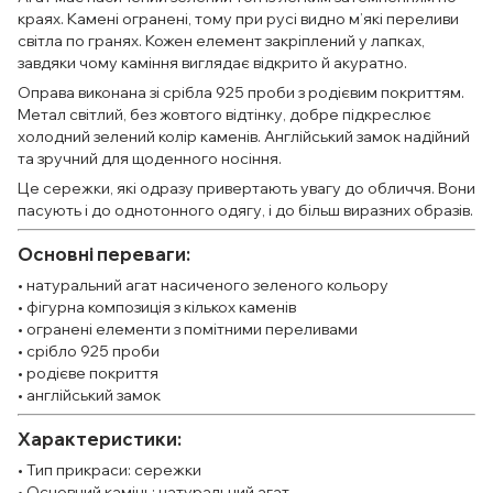
краях. Камені огранені, тому при русі видно м’які переливи
світла по гранях. Кожен елемент закріплений у лапках,
завдяки чому каміння виглядає відкрито й акуратно.
Оправа виконана зі срібла 925 проби з родієвим покриттям.
Метал світлий, без жовтого відтінку, добре підкреслює
холодний зелений колір каменів. Англійський замок надійний
та зручний для щоденного носіння.
Це сережки, які одразу привертають увагу до обличчя. Вони
пасують і до однотонного одягу, і до більш виразних образів.
Основні переваги:
• натуральний агат насиченого зеленого кольору
• фігурна композиція з кількох каменів
• огранені елементи з помітними переливами
• срібло 925 проби
• родієве покриття
• англійський замок
Характеристики:
• Тип прикраси: сережки
• Основний камінь: натуральний агат