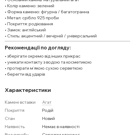
• Колір каменю: зелений
• Форма каменю: фігурна / багатогранна
• Метал: срібло 925 проби
• Покриття: родіювання
• Замок: англійський
• Стиль: акцентний / вечірній / універсальний
Рекомендації по догляду:
• зберігати окремо від інших прикрас
• уникати контакту з водою та косметикою
• протирати м’якою сухою серветкою
• берегти від ударів
Характеристики
Камені вставки
Агат
Покриття
Родій
Стан
Новий
Наявність
Немає в наявності
Вид виробу
Сережки класичні