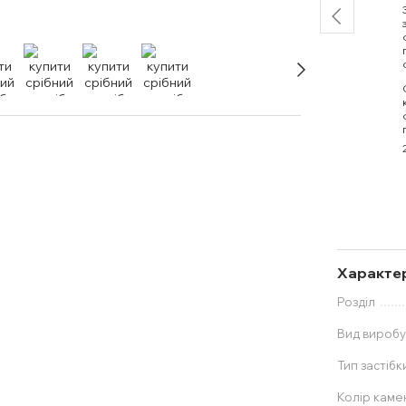
Характе
Розділ
Вид вироб
Тип застібк
Колір каме