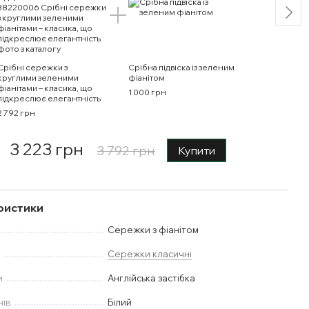
Срібні сережки з
Срібна підвіска із зеленим
круглими зеленими
фіанітом
фіанітами – класика, що
1 000 грн
підкреслює елегантність
2 792 грн
3 223 грн
3 792 грн
Купити
ристики
Сережки з фіанітом
у
Сережки класичні
и
Англійська застібка
нів
Білий