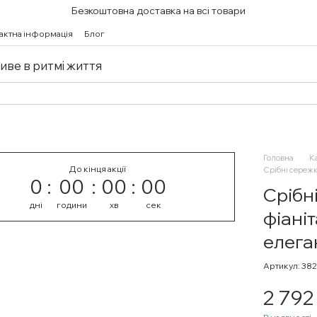
Безкоштовна доставка на всі товари
актна інформація
Блог
живе в ритмі життя
Головна
К
До кінця акції
Срібні сережк
0
00
00
00
Срібн
дні
години
хв
сек
фіані
елега
Артикул: 38
2 792