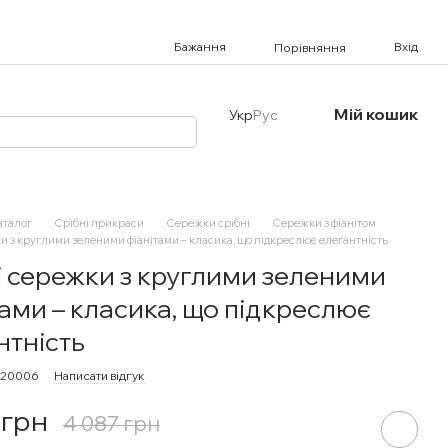
Бажання
Вхід
Порівняння
Мій кошик
Укр
Рус
аталог
Срібні прикраси
Сережки срібні
Сережки з фіанітом
и з круглими зеленими фіанітами – класика, що підкреслює елегантність
і сережки з круглими зеленими
тами – класика, що підкреслює
нтність
220006
Написати відгук
 грн
4 087 грн