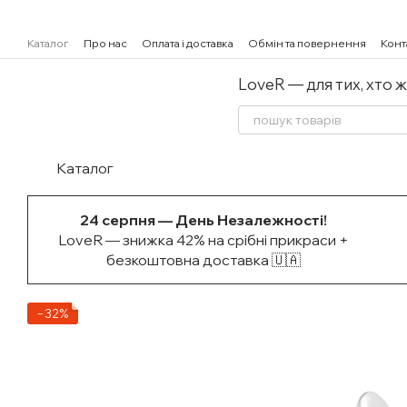
Перейти к основному контенту
Каталог
Про нас
Оплата і доставка
Обмін та повернення
Конт
LoveR — для тих, хто 
Каталог
24 серпня — День Незалежності!
LoveR — знижка 42% на срібні прикраси +
безкоштовна доставка 🇺🇦
−32%