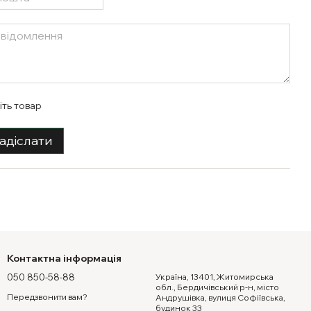
іть товар
адіслати
Контактна інформація
050 850-58-88
Україна, 13401, Житомирська
обл., Бердичівський р-н, місто
Передзвонити вам?
Андрушівка, вулиця Софіївська,
будинок 33