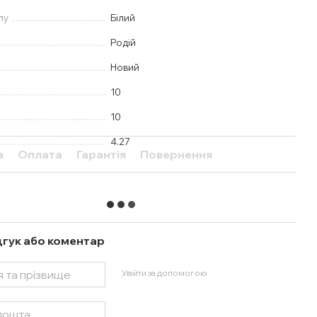
лу
Білий
Родій
Новий
10
10
4.27
а
Оплата
Гарантія
Повернення
дгук або коментар
Увійти за допомогою