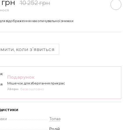
 грн
10 252 грн
ності
для відображення накопичувальної знижки
мити, коли з'явиться
Подарунок
Мішечок для зберігання прикрас
73 грн
безкоштовно
ристики
авки
Топаз
Родій