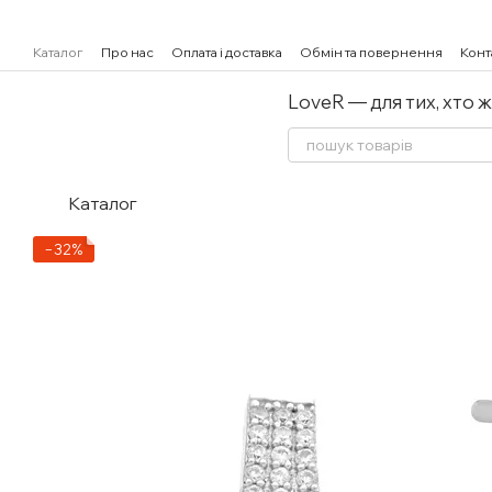
Перейти к основному контенту
Каталог
Про нас
Оплата і доставка
Обмін та повернення
Конт
LoveR — для тих, хто 
Каталог
−32%