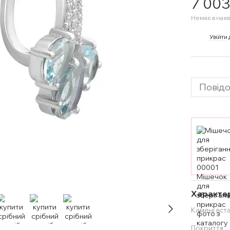
7 003
Немає в наяв
%
Увійти
Повідо
Характе
Камені вст
Покриття