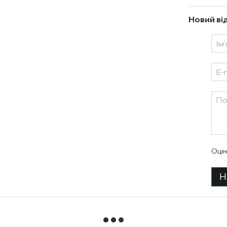
Новий ві
Оцін
Н