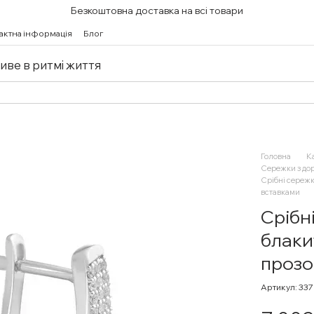
Безкоштовна доставка на всі товари
актна інформація
Блог
живе в ритмі життя
Головна
К
Сережки з до
Срібні сережк
вставками
Срібн
блаки
прозо
Артикул: 33