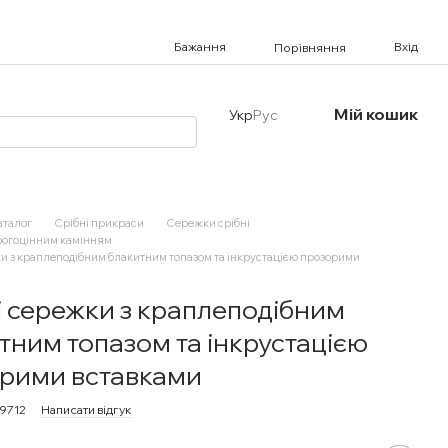
Бажання
Вхід
Порівняння
Мій кошик
Укр
Рус
аталог
Срібні прикраси
Сережки срібні
рогоцінним камінням
и з краплеподібним блакитним топазом та інкрустацією прозорими
і сережки з краплеподібним
тним топазом та інкрустацією
рими вставками
79712
Написати відгук