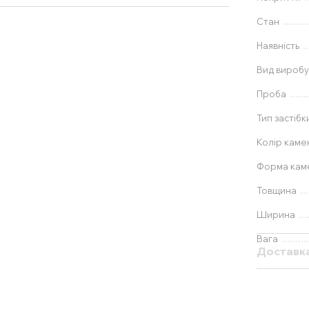
Стан
Наявність
Вид вироб
Проба
Тип застібк
Колір каме
Форма ка
Товщина
Ширина
Вага
Доставк