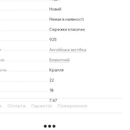
Новий
Немає в наявності
у
Сережки класичні
925
и
Англійська застібка
нів
Блакитний
меню
Крапля
22
18
7.47
а
Оплата
Гарантія
Повернення