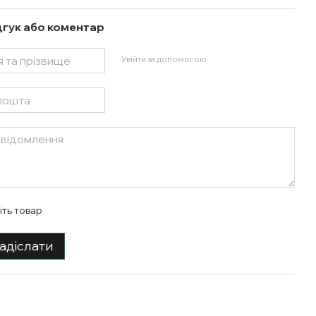
дгук або коментар
Увійти за допомогою
іть товар
адіслати