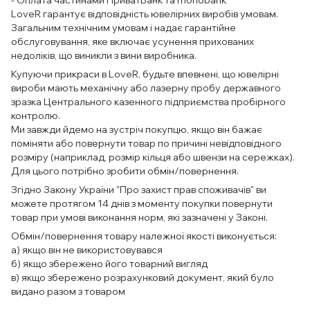
- Оплата частинами ПриватБанк та monobank
LoveR гарантує відповідність ювелірних виробів умовам.
Загальним технічним умовам і надає гарантійне
обслуговування, яке включає усунення прихованих
недоліків, що виникли з вини виробника.
Купуючи прикраси в LoveR, будьте впевнені, що ювелірні
вироби мають механічну або лазерну пробу державного
зразка Центрального казенного підприємства пробірного
контролю.
Ми завжди йдемо на зустріч покупцю, якщо він бажає
поміняти або повернути товар по причині невідповідного
розміру (наприклад, розмір кільця або швензи на сережках).
Для цього потрібно зробити обмін/повернення.
Згідно Закону України "Про захист прав споживачів" ви
можете протягом 14 днів з моменту покупки повернути
товар при умові виконання норм, які зазначені у Законі.
Обмін/повернення товару належної якості виконується:
а) якщо він не використовувався
б) якщо збережено його товарний вигляд
в) якщо збережено розрахунковий документ, який було
видано разом з товаром