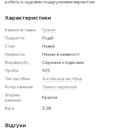
робить їх чудовим подарунковим варіантом.
Характеристики
Камені вставки
Гранат
Покриття
Родій
Стан
Новий
Наявність
Немає в наявності
Вид виробу
Сережки з підвісами
Проба
925
Тип застібки
Англійська застібка
Колір каменів
Темно-червоний
Форма
Крапля
каменю
Вага
5.28
Відгуки