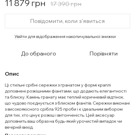
11 879 грн
17 390 грн
Повідомити, коли з'явиться
Увійти
для відображення накопичувальної знижки
%
До обраного
Порівняти
Опис
Ці стильні срібні сережки з гранатом у формі краплі
доповнені розкішними фіанітами, що додають елегантності
та блиску. Камінь гранату має теплий коричневий відтінок,
що чудово поєднується з блиском фіанітів. Сережки виконані
з високоякісного срібла 925 проби і є ідеальним вибором
для тих, хто цінує розкіш і витонченість. Цей аксесуар
доповнить ваш образ на будь-який урочистий випадок чи
вечірній вихід.