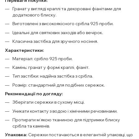
Переваги покупки:
Гранат у вигляді краплі та декоровані фіанітами для
додаткового блиску.
Виготовлені з високоякісного срібла 925 проби.
Ідеальні для святкових заходів або вечірок.
Класична застібка для зручного носіння.
Характеристики:
Матеріал: срібло 925 проби.
Камінь: гранат у формі краплі, фіаніт.
Тип застібки: надійна застібка з срібла.
Розмір: стандартний для подібних сережок.
Рекомендації по догляду:
Зберігати сережки в сухому місці.
Уникати контакту з водою і хімічними речовинами.
Протирати м’якою тканиною для підтримки блиску
срібла та каменів.
Упаковка:
Сережки постачаються в елегантній упаковці, що