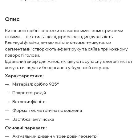
Опис
Витончені срібні сережки з лаконічними геометричними
лініями — це стиль, що підкреслює індивідуальність.
Блискучі фіаніти, вставлені між чіткими трикутними
сегментами, створюють ефект руху та сяйва при кожному
повороті голови.
Ідеальний вибір для жінок, які цінують сучасну елегантність і
хочуть виглядати бездоганно у будь-якій ситуації.
Характеристики:
Матеріал: срібло 925°
Покриття: родій
Вставки: фіаніти
Форма: геометрична подовжена
Застібка: англійська
Основні переваги:
Актуальний дизайн у трендовій геометрії