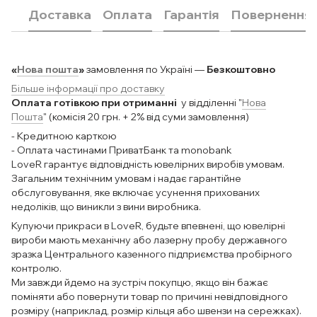
Доставка
Оплата
Гарантія
Повернення
«
Нова пошта
»
замовлення по Україні —
Безкоштовно
Більше інформації про доставку
Оплата готівкою при отриманні
у відділенні "
Нова
Пошта
" (комісія 20 грн. + 2% від суми замовлення)
- Кредитною карткою
- Оплата частинами ПриватБанк та monobank
LoveR гарантує відповідність ювелірних виробів умовам.
Загальним технічним умовам і надає гарантійне
обслуговування, яке включає усунення прихованих
недоліків, що виникли з вини виробника.
Купуючи прикраси в LoveR, будьте впевнені, що ювелірні
вироби мають механічну або лазерну пробу державного
зразка Центрального казенного підприємства пробірного
контролю.
Ми завжди йдемо на зустріч покупцю, якщо він бажає
поміняти або повернути товар по причині невідповідного
розміру (наприклад, розмір кільця або швензи на сережках).