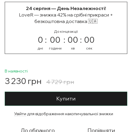
24 серпня — День Незалежності!
LoveR — знижка 42% на срібні прикраси +
безкоштовна доставка 🇺🇦
До кінця акції
0
00
00
00
дні
години
хв
сек
В наявності
3 230 грн
4 729 грн
Купити
Увійти
для відображення накопичувальної знижки
%
До обраного
Порівняти