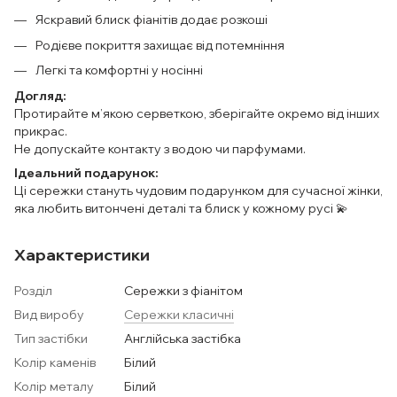
Яскравий блиск фіанітів додає розкоші
Родієве покриття захищає від потемніння
Легкі та комфортні у носінні
Догляд:
Протирайте м’якою серветкою, зберігайте окремо від інших
прикрас.
Не допускайте контакту з водою чи парфумами.
Ідеальний подарунок:
Ці сережки стануть чудовим подарунком для сучасної жінки,
яка любить витончені деталі та блиск у кожному русі 💫
Характеристики
Розділ
Сережки з фіанітом
Вид виробу
Сережки класичні
Тип застібки
Англійська застібка
Колір каменів
Білий
Колір металу
Білий