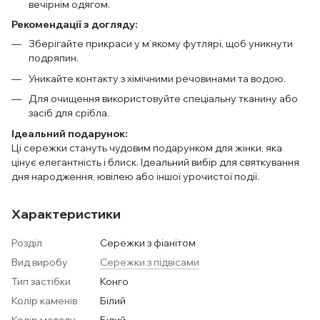
вечірнім одягом.
Рекомендації з догляду:
Зберігайте прикраси у м’якому футлярі, щоб уникнути
подряпин.
Уникайте контакту з хімічними речовинами та водою.
Для очищення використовуйте спеціальну тканину або
засіб для срібла.
Ідеальний подарунок:
Ці сережки стануть чудовим подарунком для жінки, яка
цінує елегантність і блиск. Ідеальний вибір для святкування
дня народження, ювілею або іншої урочистої події.
Характеристики
Розділ
Сережки з фіанітом
Вид виробу
Сережки з підвісами
Тип застібки
Конго
Колір каменів
Білий
Колір металу
Білий