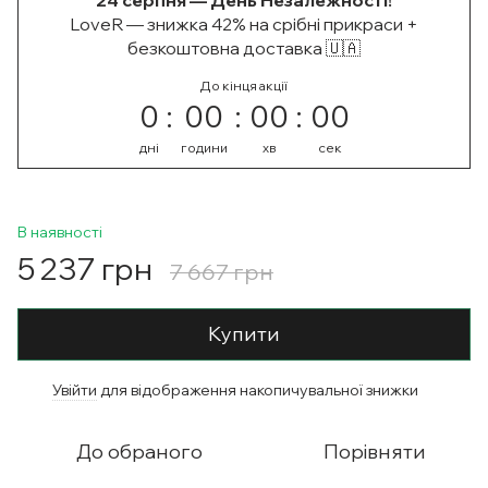
24 серпня — День Незалежності!
LoveR — знижка 42% на срібні прикраси +
безкоштовна доставка 🇺🇦
До кінця акції
0
00
00
00
дні
години
хв
сек
В наявності
5 237 грн
7 667 грн
Купити
Увійти
для відображення накопичувальної знижки
%
До обраного
Порівняти