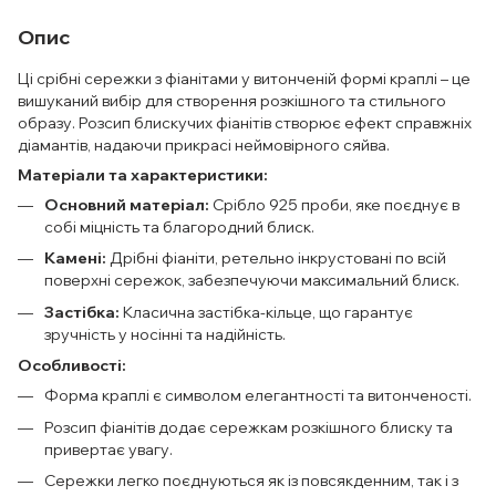
Опис
Ці срібні сережки з фіанітами у витонченій формі краплі – це
вишуканий вибір для створення розкішного та стильного
образу. Розсип блискучих фіанітів створює ефект справжніх
діамантів, надаючи прикрасі неймовірного сяйва.
Матеріали та характеристики:
Основний матеріал:
Срібло 925 проби, яке поєднує в
собі міцність та благородний блиск.
Камені:
Дрібні фіаніти, ретельно інкрустовані по всій
поверхні сережок, забезпечуючи максимальний блиск.
Застібка:
Класична застібка-кільце, що гарантує
зручність у носінні та надійність.
Особливості:
Форма краплі є символом елегантності та витонченості.
Розсип фіанітів додає сережкам розкішного блиску та
привертає увагу.
Сережки легко поєднуються як із повсякденним, так і з