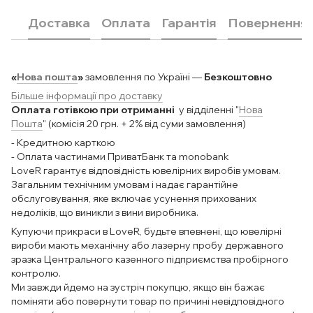
Доставка
Оплата
Гарантія
Повернення
«
Нова пошта
»
замовлення по Україні —
Безкоштовно
Більше інформації про доставку
Оплата готівкою при отриманні
у відділенні "
Нова
Пошта
" (комісія 20 грн. + 2% від суми замовлення)
- Кредитною карткою
- Оплата частинами ПриватБанк та monobank
LoveR гарантує відповідність ювелірних виробів умовам.
Загальним технічним умовам і надає гарантійне
обслуговування, яке включає усунення прихованих
недоліків, що виникли з вини виробника.
Купуючи прикраси в LoveR, будьте впевнені, що ювелірні
вироби мають механічну або лазерну пробу державного
зразка Центрального казенного підприємства пробірного
контролю.
Ми завжди йдемо на зустріч покупцю, якщо він бажає
поміняти або повернути товар по причині невідповідного