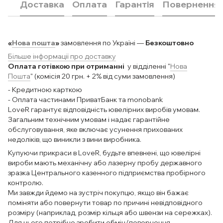
Доставка
Оплата
Гарантія
Повернення
«
Нова пошта
»
замовлення по Україні —
Безкоштовно
Більше інформації про доставку
Оплата готівкою при отриманні
у відділенні "
Нова
Пошта
" (комісія 20 грн. + 2% від суми замовлення)
- Кредитною карткою
- Оплата частинами ПриватБанк та monobank
LoveR гарантує відповідність ювелірних виробів умовам.
Загальним технічним умовам і надає гарантійне
обслуговування, яке включає усунення прихованих
недоліків, що виникли з вини виробника.
Купуючи прикраси в LoveR, будьте впевнені, що ювелірні
вироби мають механічну або лазерну пробу державного
зразка Центрального казенного підприємства пробірного
контролю.
Ми завжди йдемо на зустріч покупцю, якщо він бажає
поміняти або повернути товар по причині невідповідного
розміру (наприклад, розмір кільця або швензи на сережках).
Для цього потрібно зробити обмін/повернення.