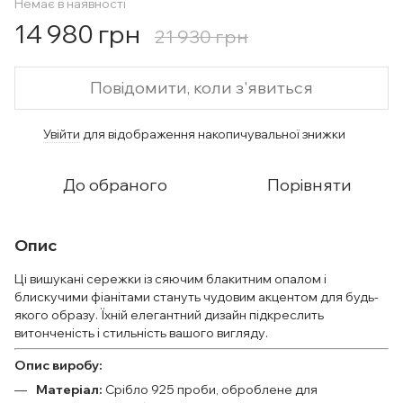
Немає в наявності
14 980 грн
21 930 грн
Повідомити, коли з'явиться
Увійти
для відображення накопичувальної знижки
%
До обраного
Порівняти
Опис
Ці вишукані сережки із сяючим блакитним опалом і
блискучими фіанітами стануть чудовим акцентом для будь-
якого образу. Їхній елегантний дизайн підкреслить
витонченість і стильність вашого вигляду.
Опис виробу:
Матеріал:
Срібло 925 проби, оброблене для