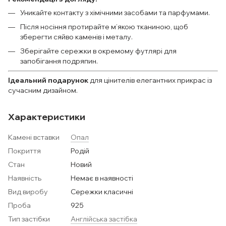
Уникайте контакту з хімічними засобами та парфумами.
Після носіння протирайте м’якою тканиною, щоб
зберегти сяйво каменів і металу.
Зберігайте сережки в окремому футлярі для
запобігання подряпин.
Ідеальний подарунок
для цінителів елегантних прикрас із
сучасним дизайном.
Характеристики
Камені вставки
Опал
Покриття
Родій
Стан
Новий
Наявність
Немає в наявності
Вид виробу
Сережки класичні
Проба
925
Тип застібки
Англійська застібка