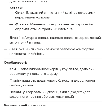
довготривалого блиску.
Вставки:
Опал:
Блакитний синтетичний камінь з яскравими
переливами кольорів.
Фіаніти:
Маленькі прозорі камені, які гармонійно
обрамляють центральний елемент.
Дизайн:
Ажурна оправа навколо опала, створює легкий і
витончений вигляд.
Застібка:
Англійський замок забезпечує комфортне
носіння та надійність.
Особливості:
Камінь опал випромінює чарівну гру світла, додаючи
сережкам унікального шарму.
Фіаніти надають додаткового блиску, підкреслюючи
глибину опала.
Легкий і універсальний дизайн, який підходить для
щоденного носіння або святкових подій.
Рекомендації з догляду: