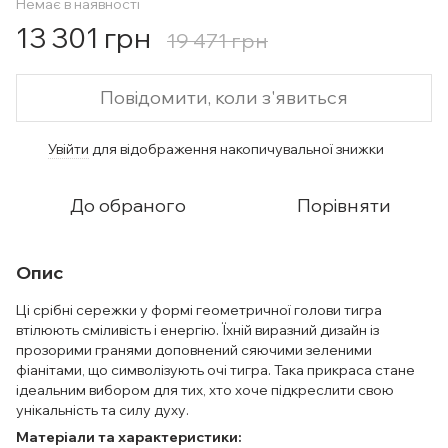
Немає в наявності
13 301 грн
19 471 грн
Повідомити, коли з'явиться
Увійти
для відображення накопичувальної знижки
%
До обраного
Порівняти
Опис
Ці срібні сережки у формі геометричної голови тигра
втілюють сміливість і енергію. Їхній виразний дизайн із
прозорими гранями доповнений сяючими зеленими
фіанітами, що символізують очі тигра. Така прикраса стане
ідеальним вибором для тих, хто хоче підкреслити свою
унікальність та силу духу.
Матеріали та характеристики: