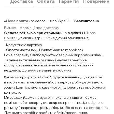
Доставка
Оплата
Гарантія
Повернення
«
Нова пошта
»
замовлення по Україні —
Безкоштовно
Більше інформації про доставку
Оплата готівкою при отриманні
у відділенні "
Нова
Пошта
" (комісія 20 грн. + 2% від суми замовлення)
- Кредитною карткою
- Оплата частинами ПриватБанк та monobank
LoveR гарантує відповідність ювелірних виробів умовам.
Загальним технічним умовам і надає гарантійне
обслуговування, яке включає усунення прихованих
недоліків, що виникли з вини виробника.
Купуючи прикраси в LoveR, будьте впевнені, що ювелірні
вироби мають механічну або лазерну пробу державного
зразка Центрального казенного підприємства пробірного
контролю.
Ми завжди йдемо на зустріч покупцю, якщо він бажає
поміняти або повернути товар по причині невідповідного
розміру (наприклад, розмір кільця або швензи на сережках).
Для цього потрібно зробити обмін/повернення.