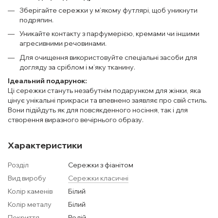
Зберігайте сережки у м’якому футлярі, щоб уникнути
подряпин.
Уникайте контакту з парфумерією, кремами чи іншими
агресивними речовинами.
Для очищення використовуйте спеціальні засоби для
догляду за сріблом і м’яку тканину.
Ідеальний подарунок:
Ці сережки стануть незабутнім подарунком для жінки, яка
цінує унікальні прикраси та впевнено заявляє про свій стиль.
Вони підійдуть як для повсякденного носіння, так і для
створення виразного вечірнього образу.
Характеристики
Розділ
Сережки з фіанітом
Вид виробу
Сережки класичні
Колір каменів
Білий
Колір металу
Білий
Покриття
Родій