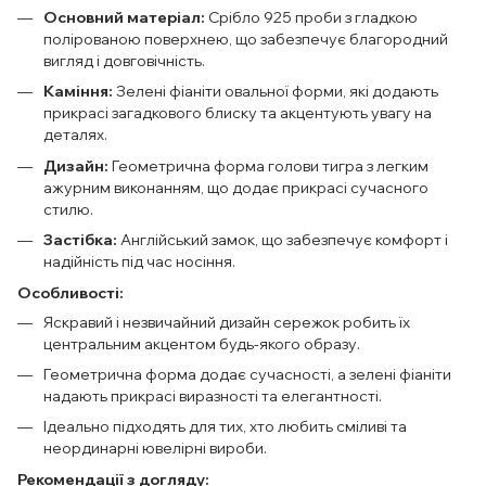
Основний матеріал:
Срібло 925 проби з гладкою
полірованою поверхнею, що забезпечує благородний
вигляд і довговічність.
Каміння:
Зелені фіаніти овальної форми, які додають
прикрасі загадкового блиску та акцентують увагу на
деталях.
Дизайн:
Геометрична форма голови тигра з легким
ажурним виконанням, що додає прикрасі сучасного
стилю.
Застібка:
Англійський замок, що забезпечує комфорт і
надійність під час носіння.
Особливості:
Яскравий і незвичайний дизайн сережок робить їх
центральним акцентом будь-якого образу.
Геометрична форма додає сучасності, а зелені фіаніти
надають прикрасі виразності та елегантності.
Ідеально підходять для тих, хто любить сміливі та
неординарні ювелірні вироби.
Рекомендації з догляду: