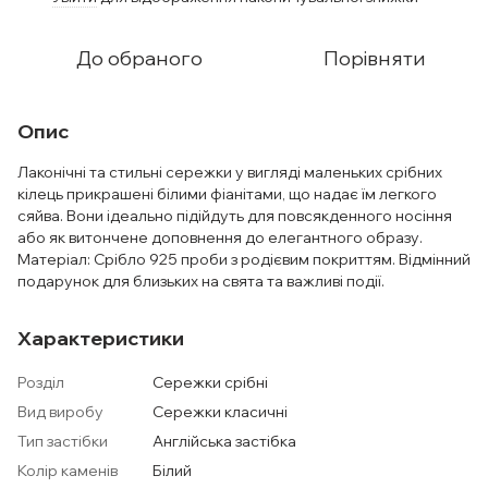
До обраного
Порівняти
Опис
Лаконічні та стильні сережки у вигляді маленьких срібних
кілець прикрашені білими фіанітами, що надає їм легкого
сяйва. Вони ідеально підійдуть для повсякденного носіння
або як витончене доповнення до елегантного образу.
Матеріал: Срібло 925 проби з родієвим покриттям. Відмінний
подарунок для близьких на свята та важливі події.
Характеристики
Розділ
Сережки срібні
Вид виробу
Сережки класичні
Тип застібки
Англійська застібка
Колір каменів
Білий