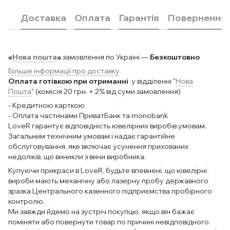
Доставка
Оплата
Гарантія
Повернення
«
Нова пошта
»
замовлення по Україні —
Безкоштовно
Більше інформації про доставку
Оплата готівкою при отриманні
у відділенні "
Нова
Пошта
" (комісія 20 грн. + 2% від суми замовлення)
- Кредитною карткою
- Оплата частинами ПриватБанк та monobank
LoveR гарантує відповідність ювелірних виробів умовам.
Загальним технічним умовам і надає гарантійне
обслуговування, яке включає усунення прихованих
недоліків, що виникли з вини виробника.
Купуючи прикраси в LoveR, будьте впевнені, що ювелірні
вироби мають механічну або лазерну пробу державного
зразка Центрального казенного підприємства пробірного
контролю.
Ми завжди йдемо на зустріч покупцю, якщо він бажає
поміняти або повернути товар по причині невідповідного