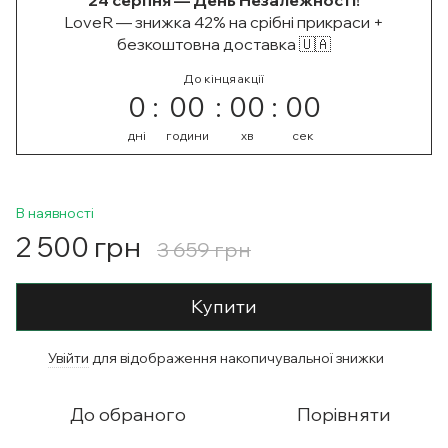
24 серпня — День Незалежності!
LoveR — знижка 42% на срібні прикраси +
безкоштовна доставка 🇺🇦
До кінця акції
0
00
00
00
дні
години
хв
сек
В наявності
2 500 грн
3 659 грн
Купити
Увійти
для відображення накопичувальної знижки
%
До обраного
Порівняти