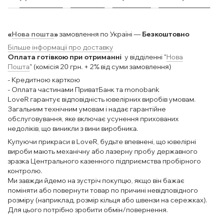
«
Нова пошта
»
замовлення по Україні —
Безкоштовно
Більше інформації про доставку
Оплата готівкою при отриманні
у відділенні "
Нова
Пошта
" (комісія 20 грн. + 2% від суми замовлення)
- Кредитною карткою
- Оплата частинами ПриватБанк та monobank
LoveR гарантує відповідність ювелірних виробів умовам.
Загальним технічним умовам і надає гарантійне
обслуговування, яке включає усунення прихованих
недоліків, що виникли з вини виробника.
Купуючи прикраси в LoveR, будьте впевнені, що ювелірні
вироби мають механічну або лазерну пробу державного
зразка Центрального казенного підприємства пробірного
контролю.
Ми завжди йдемо на зустріч покупцю, якщо він бажає
поміняти або повернути товар по причині невідповідного
розміру (наприклад, розмір кільця або швензи на сережках).
Для цього потрібно зробити обмін/повернення.