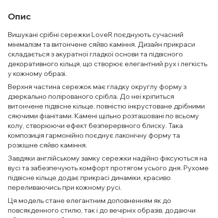
Опис
Вишукані срібні сережки LoveR поєднують сучасний
мінімалізм та витончене сяйво каміння. Дизайн прикраси
складається з акуратної гладкої основи та підвісного
декоративного кільця, що створює елегантний рух і легкість
у кожному образі.
Верхня частина сережок має гладку округлу форму з
дзеркально полірованого срібла. До неї кріпиться
витончене підвісне кільце, повністю інкрустоване дрібними
сяючими фіанітами. Камені щільно розташовані по всьому
колу, створюючи ефект безперервного блиску. Така
композиція гармонійно поєднує лаконічну форму та
розкішне сяйво каміння.
Завдяки англійському замку сережки надійно фіксуються на
вусі та забезпечують комфорт протягом усього дня. Рухоме
підвісне кільце додає прикрасі динаміки, красиво
переливаючись при кожному русі.
Ця модель стане елегантним доповненням як до
повсякденного стилю, так і до вечірніх образів, додаючи