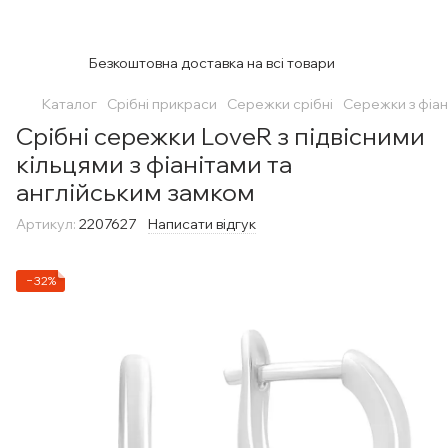
Безкоштовна доставка на всі товари
Каталог
Срібні прикраси
Сережки срібні
Сережки з фіан
Срібні сережки LoveR з підвісними
кільцями з фіанітами та
англійським замком
Артикул:
2207627
Написати відгук
−32%