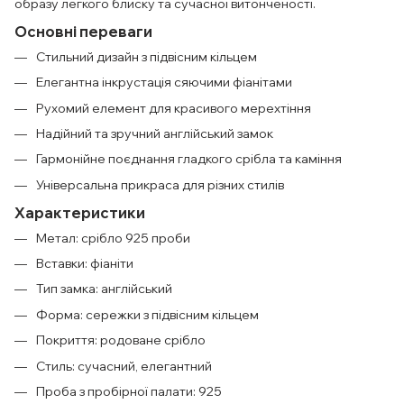
образу легкого блиску та сучасної витонченості.
Основні переваги
Стильний дизайн з підвісним кільцем
Елегантна інкрустація сяючими фіанітами
Рухомий елемент для красивого мерехтіння
Надійний та зручний англійський замок
Гармонійне поєднання гладкого срібла та каміння
Універсальна прикраса для різних стилів
Характеристики
Метал: срібло 925 проби
Вставки: фіаніти
Тип замка: англійський
Форма: сережки з підвісним кільцем
Покриття: родоване срібло
Стиль: сучасний, елегантний
Проба з пробірної палати: 925