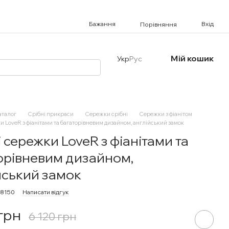
Бажання
Вхід
Порівняння
Мій кошик
Укр
Рус
аталог
Срібні прикраси
Сережки срібні
Сережки з фіанітом
и LoveR з фіанітами та багаторівневим дизайном, англійський замок
і сережки LoveR з фіанітами та
орівневим дизайном,
йський замок
08150
Написати відгук
 грн
6 120 грн