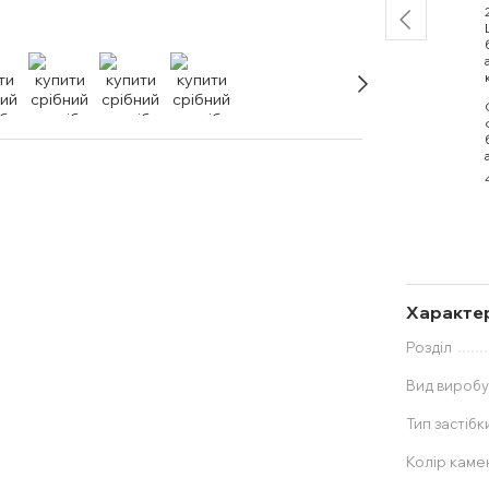
Характе
Розділ
Вид вироб
Тип застібк
Колір каме