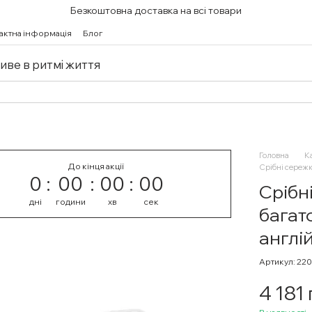
Безкоштовна доставка на всі товари
актна інформація
Блог
живе в ритмі життя
Головна
К
До кінця акції
Срібні сережк
0
00
00
00
Срібн
дні
години
хв
сек
багат
англі
Артикул: 22
4 181