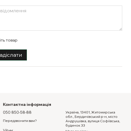
іть товар
адіслати
Контактна інформація
050 850-58-88
Україна, 13401, Житомирська
обл., Бердичівський р-н, місто
Передзвонити вам?
Андрушівка, вулиця Софіївська,
будинок 33
Viber