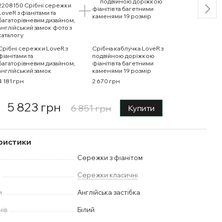
Срібні сережки LoveR з
Срібна каблучка LoveR з
фіанітами та
подвійною доріжкою
багаторівневим дизайном,
фіанітів та багетними
англійський замок
каменями 19 розмір
4 181 грн
2 670 грн
5 823 грн
6 851 грн
Купити
ристики
Сережки з фіанітом
у
Сережки класичні
и
Англійська застібка
нів
Білий