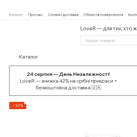
Перейти к основному контенту
Каталог
Про нас
Оплата і доставка
Обмін та повернення
Конт
LoveR — для тих, хто 
Каталог
24 серпня — День Незалежності!
LoveR — знижка 42% на срібні прикраси +
безкоштовна доставка 🇺🇦
−32%