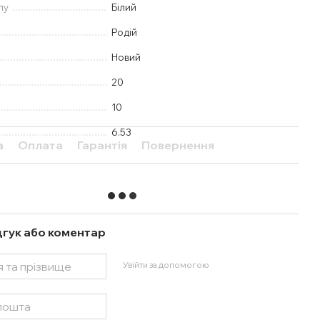
лу
Білий
Родій
Новий
20
10
6.53
а
Оплата
Гарантія
Повернення
дгук або коментар
Увійти за допомогою