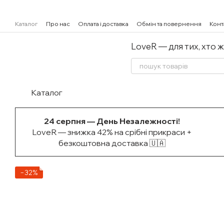
Перейти к основному контенту
Каталог
Про нас
Оплата і доставка
Обмін та повернення
Конт
LoveR — для тих, хто 
Каталог
24 серпня — День Незалежності!
LoveR — знижка 42% на срібні прикраси +
безкоштовна доставка 🇺🇦
−32%