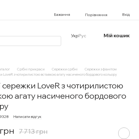
Бажання
Вхід
Порівняння
Мій кошик
Укр
Рус
аталог
Срібні прикраси
Сережки срібні
Сережки з фіанітом
и LoveR з чотирилистою вставкою агату насиченого бордового кольору
і сережки LoveR з чотирилистою
кою агату насиченого бордового
ру
99328
Написати відгук
 грн
7 713 грн