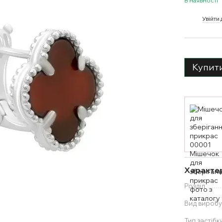
В наявності
%
Увійти
Купит
Характе
Розділ
Вид вироб
Тип застібк