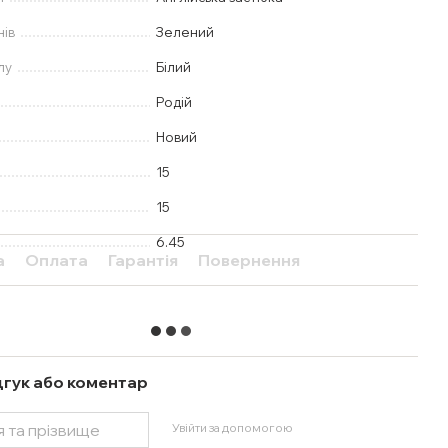
нів
Зелений
лу
Білий
Родій
Новий
15
15
6.45
а
Оплата
Гарантія
Повернення
дгук або коментар
Увійти за допомогою