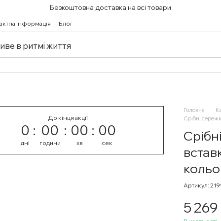
Безкоштовна доставка на всі товари
актна інформація
Блог
живе в ритмі життя
Головна
К
До кінця акції
Срібні сережк
0
00
00
00
Срібн
дні
години
хв
сек
встав
кольо
Артикул: 21
5 269