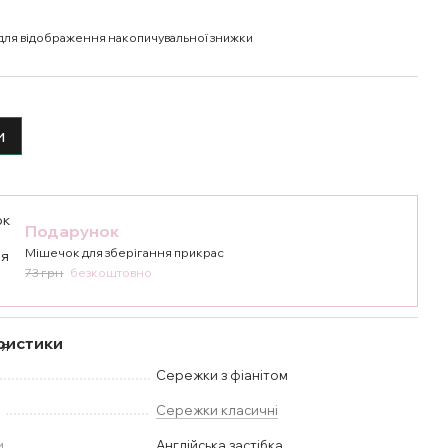
для відображення накопичувальної знижки
и
Подарунок
Мішечок для зберігання прикрас
73 грн
безкоштовно
ристики
Сережки з фіанітом
у
Сережки класичні
и
Англійська застібка