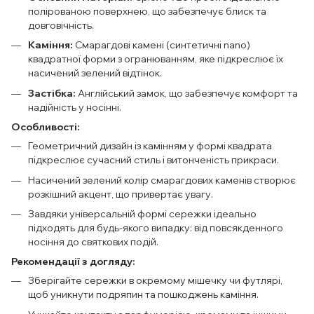
полірованою поверхнею, що забезпечує блиск та
довговічність.
Каміння:
Смарагдові камені (синтетичні nano)
квадратної форми з огранюванням, яке підкреслює їх
насичений зелений відтінок.
Застібка:
Англійський замок, що забезпечує комфорт та
надійність у носінні.
Особливості:
Геометричний дизайн із камінням у формі квадрата
підкреслює сучасний стиль і витонченість прикраси.
Насичений зелений колір смарагдових каменів створює
розкішний акцент, що привертає увагу.
Завдяки універсальній формі сережки ідеально
підходять для будь-якого випадку: від повсякденного
носіння до святкових подій.
Рекомендації з догляду:
Зберігайте сережки в окремому мішечку чи футлярі,
щоб уникнути подряпин та пошкоджень каміння.