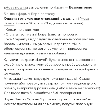
«
Нова пошта
»
замовлення по Україні —
Безкоштовно
Більше інформації про доставку
Оплата готівкою при отриманні
у відділенні "
Нова
Пошта
" (комісія 20 грн. + 2% від суми замовлення)
- Кредитною карткою
- Оплата частинами ПриватБанк та monobank
LoveR гарантує відповідність ювелірних виробів умовам.
Загальним технічним умовам і надає гарантійне
обслуговування, яке включає усунення прихованих
недоліків, що виникли з вини виробника.
Купуючи прикраси в LoveR, будьте впевнені, що ювелірні
вироби мають механічну або лазерну пробу державного
зразка Центрального казенного підприємства пробірного
контролю.
Ми завжди йдемо на зустріч покупцю, якщо він бажає
поміняти або повернути товар по причині невідповідного
розміру (наприклад, розмір кільця або швензи на сережках).
Для цього потрібно зробити обмін/повернення.
Згідно Закону України "Про захист прав споживачів" ви
можете протягом 14 днів з моменту покупки повернути