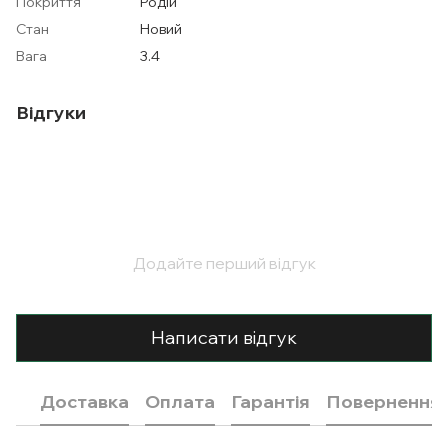
Покриття
Родій
Стан
Новий
Вага
3.4
Відгуки
Додайте перший відгук
Написати відгук
Доставка
Оплата
Гарантія
Повернення