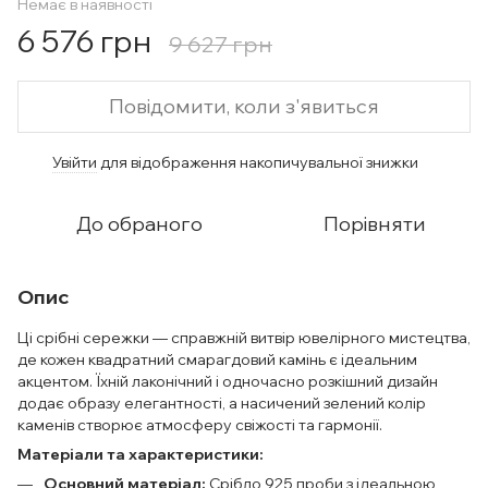
Немає в наявності
6 576 грн
9 627 грн
Повідомити, коли з'явиться
Увійти
для відображення накопичувальної знижки
%
До обраного
Порівняти
Опис
Ці срібні сережки — справжній витвір ювелірного мистецтва,
де кожен квадратний смарагдовий камінь є ідеальним
акцентом. Їхній лаконічний і одночасно розкішний дизайн
додає образу елегантності, а насичений зелений колір
каменів створює атмосферу свіжості та гармонії.
Матеріали та характеристики:
Основний матеріал:
Срібло 925 проби з ідеальною