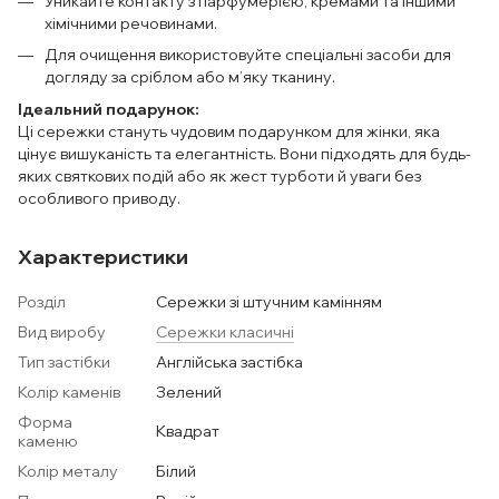
Уникайте контакту з парфумерією, кремами та іншими
хімічними речовинами.
Для очищення використовуйте спеціальні засоби для
догляду за сріблом або м’яку тканину.
Ідеальний подарунок:
Ці сережки стануть чудовим подарунком для жінки, яка
цінує вишуканість та елегантність. Вони підходять для будь-
яких святкових подій або як жест турботи й уваги без
особливого приводу.
Характеристики
Розділ
Сережки зі штучним камінням
Вид виробу
Сережки класичні
Тип застібки
Англійська застібка
Колір каменів
Зелений
Форма
Квадрат
каменю
Колір металу
Білий